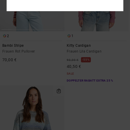
2
1
Bambi Stripe
Kitty Cardigan
Frauen Rot Pullover
Frauen Lila Cardigan
70,00 €
55%
90,00 €
40,50 €
SALE
DOPPELTER RABATT EXTRA 25 %