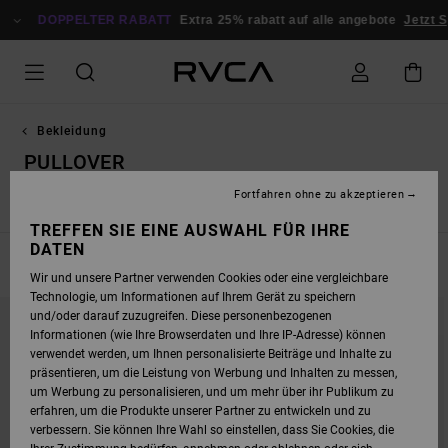
DIREKT
ZUR
DOPPELTER RABATT
Extra 25% rabatt auf alle angebote
Jetzt Sp
PRODUKT
AUSWAHL
SPRINGEN
Bekleidung
PULLOVER
Fortfahren ohne zu akzeptieren
Jeans & Hosen
Sweatshirts
Pullover
Jacken & Mäntel
TREFFEN SIE EINE AUSWAHL FÜR IHRE
DATEN
FILTERN & SORTIEREN
11
Ergebnisse
Wir und unsere Partner verwenden Cookies oder eine vergleichbare
Technologie, um Informationen auf Ihrem Gerät zu speichern
DIREKT
ÜBERSPRINGEN
und/oder darauf zuzugreifen. Diese personenbezogenen
ZU
UND
DEN
FILTERN
Informationen (wie Ihre Browserdaten und Ihre IP-Adresse) können
FILTERKRITERIEN
NACH
verwendet werden, um Ihnen personalisierte Beiträge und Inhalte zu
SPRINGEN
präsentieren, um die Leistung von Werbung und Inhalten zu messen,
um Werbung zu personalisieren, und um mehr über ihr Publikum zu
erfahren, um die Produkte unserer Partner zu entwickeln und zu
verbessern. Sie können Ihre Wahl so einstellen, dass Sie Cookies, die