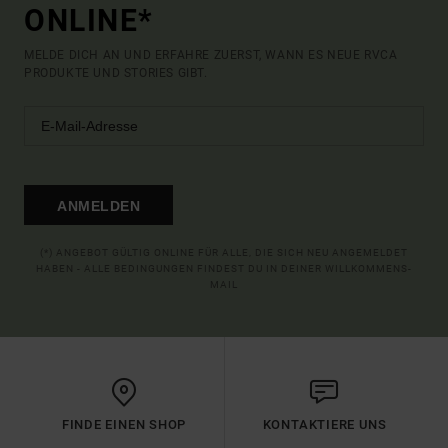
ONLINE*
MELDE DICH AN UND ERFAHRE ZUERST, WANN ES NEUE RVCA
PRODUKTE UND STORIES GIBT.
ANMELDEN
(*) ANGEBOT GÜLTIG ONLINE FÜR ALLE, DIE SICH NEU ANGEMELDET
HABEN - ALLE BEDINGUNGEN FINDEST DU IN DEINER WILLKOMMENS-
MAIL
FINDE EINEN SHOP
KONTAKTIERE UNS