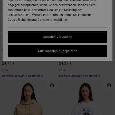
Ihrer Zustimmung bedürfen, annehmen oder ablehnen oder sich
dagegen aussprechen, wenn Sie den betreffenden Cookies nicht
zustimmen (z. B. bestimmte Cookies zur Messung der
Besucherzahlen). Weitere Informationen finden Sie in unserer :
Cookie-Richtlinie
und
Datenschutzrichtlinie
1
1
ARTIST NETWORK PROGRAM
Cookies verwalten
Jules
Antonia Figueiredo Tiger
Frauen Weiss Kürzerer Pullover
Frauen Schwarz Strick-Weste
Alle Cookies akzeptieren
55%
63%
55,00 €
65,00 €
24,75 €
24,37 €
SALE
SALE
DOPPELTER RABATT EXTRA 25 %
DOPPELTER RABATT EXTRA 25 %