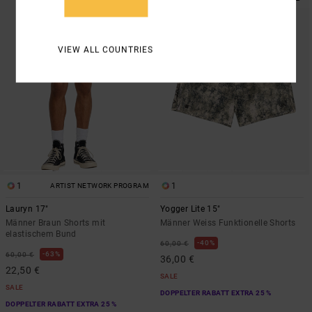
VIEW ALL COUNTRIES
1
1
ARTIST NETWORK PROGRAM
Lauryn 17"
Yogger Lite 15"
Männer Braun Shorts mit
Männer Weiss Funktionelle Shorts
elastischem Bund
40%
60,00 €
63%
60,00 €
36,00 €
22,50 €
SALE
SALE
DOPPELTER RABATT EXTRA 25 %
DOPPELTER RABATT EXTRA 25 %