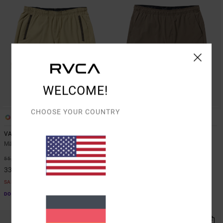
WELCOME!
CHOOSE YOUR COUNTRY
4
2
VA Sport Yogger Stretch 17"
Yogger 2 IN 1 17"
Männer Braun Performance Shorts
Männer Braun Shorts mit
elastischem Bund
40%
55,00 €
55%
65,00 €
33,00 €
29,25 €
SALE
SALE
DOPPELTER RABATT EXTRA 25 %
DOPPELTER RABATT EXTRA 25 %