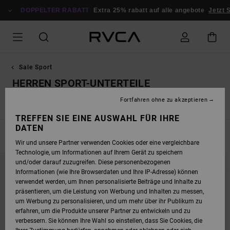
DIREKT
ZUR
DOPPELTER RABATT
Extra 25% rabatt auf alle angebote
Jetzt 
PRODUKT
AUSWAHL
SPRINGEN
Sale Sport
HERREN SPORT-UNTERTEILE
Fortfahren ohne zu akzeptieren
e
Herren Sport-Unterteile
Damen Sport-Oberteile
Damen-Spo
TREFFEN SIE EINE AUSWAHL FÜR IHRE
DATEN
FILTERN & SORTIEREN
12
Ergebnisse
Wir und unsere Partner verwenden Cookies oder eine vergleichbare
Technologie, um Informationen auf Ihrem Gerät zu speichern
DIREKT
ÜBERSPRINGEN
und/oder darauf zuzugreifen. Diese personenbezogenen
ZU
UND
DEN
FILTERN
Informationen (wie Ihre Browserdaten und Ihre IP-Adresse) können
FILTERKRITERIEN
NACH
verwendet werden, um Ihnen personalisierte Beiträge und Inhalte zu
SPRINGEN
präsentieren, um die Leistung von Werbung und Inhalten zu messen,
um Werbung zu personalisieren, und um mehr über ihr Publikum zu
erfahren, um die Produkte unserer Partner zu entwickeln und zu
verbessern. Sie können Ihre Wahl so einstellen, dass Sie Cookies, die