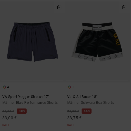
4
1
VA Sport Yogger Stretch 17"
Va X Ali Boxer 18"
Männer Blau Performance Shorts
Männer Schwarz Box-Shorts
40%
55%
55,00 €
75,00 €
33,00 €
33,75 €
SALE
SALE