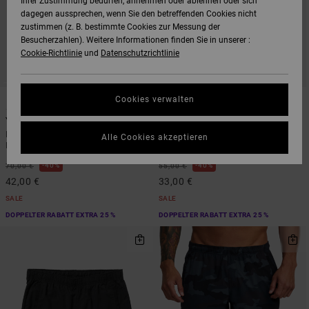
Ihrer Zustimmung bedürfen, annehmen oder ablehnen oder sich
dagegen aussprechen, wenn Sie den betreffenden Cookies nicht
zustimmen (z. B. bestimmte Cookies zur Messung der
Besucherzahlen). Weitere Informationen finden Sie in unserer :
Cookie-Richtlinie
und
Datenschutzrichtlinie
1
6
Cookies verwalten
Yogger Ascend
Yogger Stretch 17"
Männer Grau Hose mit elastischem
Männer Multi Elastische
Alle Cookies akzeptieren
Bund
Trainingsshorts
40%
40%
70,00 €
55,00 €
42,00 €
33,00 €
SALE
SALE
DOPPELTER RABATT EXTRA 25 %
DOPPELTER RABATT EXTRA 25 %