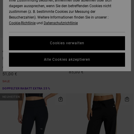
Ihrer Zustimmung bedürfen, annehmen oder ablehnen oder sich
dagegen aussprechen, wenn Sie den betreffenden Cookies nicht
zustimmen (z. B. bestimmte Cookies zur Messung der
Besucherzahlen). Weitere Informationen finden Sie in unserer :
Cookie-Richtlinie
und
Datenschutzrichtlinie
2
1
Cookies verwalten
VA Essential
VA Bootcut
Frauen Grün Leggings
Frauen Schwarz Stretch-Leggings
Alle Cookies akzeptieren
mit hohem Bund
40%
85,00 €
85,00 €
51,00 €
SALE
DOPPELTER RABATT EXTRA 25 %
NEUHEITEN