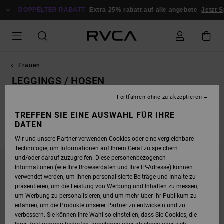
DIREKT
ZUR
DOPPELTER RABATT
Extra 25% rabatt auf alle angebote
Jetzt S
PRODUKT
AUSWAHL
SPRINGEN
Frauen
LEGGINGS / HOSEN
Fortfahren ohne zu akzeptieren
port-BHs
Oberteile / Tanktops
Shorts
Leggings / Hosen
TREFFEN SIE EINE AUSWAHL FÜR IHRE
DATEN
FILTERN & SORTIEREN
4
Ergebnisse
Wir und unsere Partner verwenden Cookies oder eine vergleichbare
Technologie, um Informationen auf Ihrem Gerät zu speichern
DIREKT
ÜBERSPRINGEN
NEUHEITEN
und/oder darauf zuzugreifen. Diese personenbezogenen
ZU
UND
DEN
FILTERN
Informationen (wie Ihre Browserdaten und Ihre IP-Adresse) können
FILTERKRITERIEN
NACH
verwendet werden, um Ihnen personalisierte Beiträge und Inhalte zu
SPRINGEN
präsentieren, um die Leistung von Werbung und Inhalten zu messen,
um Werbung zu personalisieren, und um mehr über ihr Publikum zu
erfahren, um die Produkte unserer Partner zu entwickeln und zu
verbessern. Sie können Ihre Wahl so einstellen, dass Sie Cookies, die