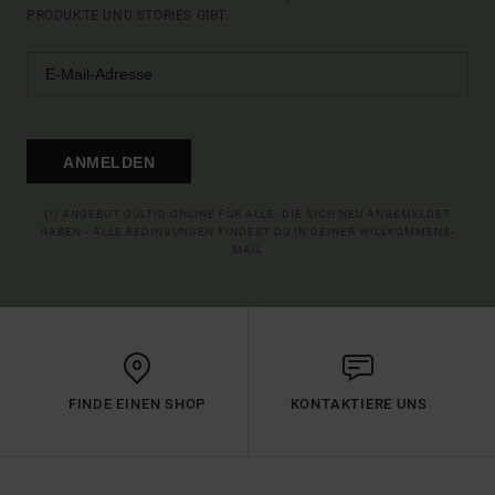
PRODUKTE UND STORIES GIBT.
ANMELDEN
(*) ANGEBOT GÜLTIG ONLINE FÜR ALLE, DIE SICH NEU ANGEMELDET
HABEN - ALLE BEDINGUNGEN FINDEST DU IN DEINER WILLKOMMENS-
MAIL
FINDE EINEN SHOP
KONTAKTIERE UNS