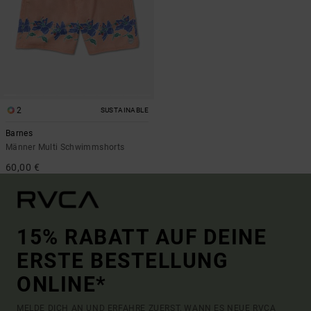
2
SUSTAINABLE
Barnes
Männer Multi Schwimmshorts
60,00 €
15% RABATT AUF DEINE
ERSTE BESTELLUNG
ONLINE*
MELDE DICH AN UND ERFAHRE ZUERST, WANN ES NEUE RVCA