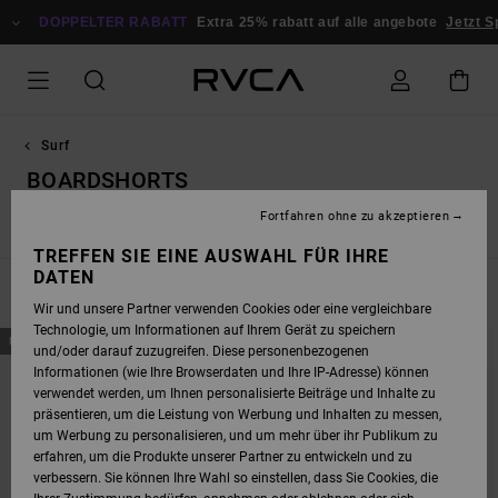
DIREKT
ZUR
DOPPELTER RABATT
Extra 25% rabatt auf alle angebote
Jetzt Spar
PRODUKT
AUSWAHL
SPRINGEN
Surf
BOARDSHORTS
Fortfahren ohne zu akzeptieren
Elastics
Unelastischem Bund
TREFFEN SIE EINE AUSWAHL FÜR IHRE
DATEN
FILTERN & SORTIEREN
29
Ergebnisse
Wir und unsere Partner verwenden Cookies oder eine vergleichbare
Technologie, um Informationen auf Ihrem Gerät zu speichern
DIREKT
ÜBERSPRINGEN
NEUHEITEN
NEUHEITEN
ZU
UND
und/oder darauf zuzugreifen. Diese personenbezogenen
DEN
FILTERN
Informationen (wie Ihre Browserdaten und Ihre IP-Adresse) können
FILTERKRITERIEN
NACH
SPRINGEN
verwendet werden, um Ihnen personalisierte Beiträge und Inhalte zu
präsentieren, um die Leistung von Werbung und Inhalten zu messen,
um Werbung zu personalisieren, und um mehr über ihr Publikum zu
erfahren, um die Produkte unserer Partner zu entwickeln und zu
verbessern. Sie können Ihre Wahl so einstellen, dass Sie Cookies, die