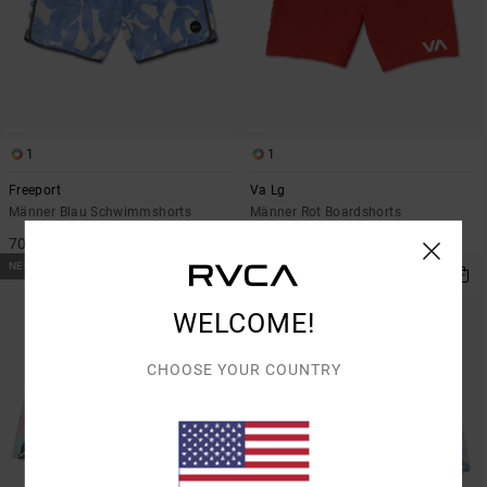
1
1
Freeport
Va Lg
Männer Blau Schwimmshorts
Männer Rot Boardshorts
70,00 €
70,00 €
NEUHEITEN
NEUHEITEN
WELCOME!
CHOOSE YOUR COUNTRY