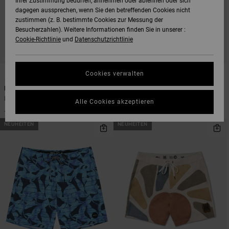
Ihrer Zustimmung bedürfen, annehmen oder ablehnen oder sich
dagegen aussprechen, wenn Sie den betreffenden Cookies nicht
zustimmen (z. B. bestimmte Cookies zur Messung der
Besucherzahlen). Weitere Informationen finden Sie in unserer :
Cookie-Richtlinie
und
Datenschutzrichtlinie
1
2
Cookies verwalten
Northern 18"
VA Elastic
Männer Braun Boardshorts
Männer Multi Schwimmshorts
Alle Cookies akzeptieren
70,00 €
60,00 €
NEUHEITEN
NEUHEITEN