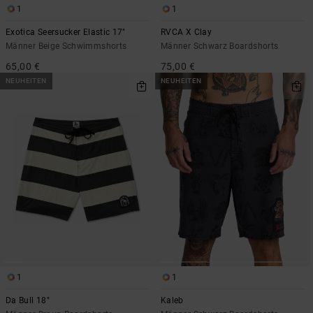
1
1
Exotica Seersucker Elastic 17"
RVCA X Clay
Männer Beige Schwimmshorts
Männer Schwarz Boardshorts
65,00 €
75,00 €
NEUHEITEN
NEUHEITEN
1
1
Da Bull 18"
Kaleb