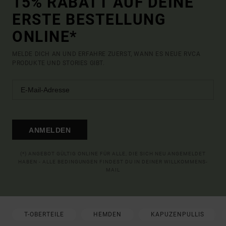
15% RABATT AUF DEINE
ERSTE BESTELLUNG
ONLINE*
MELDE DICH AN UND ERFAHRE ZUERST, WANN ES NEUE RVCA
PRODUKTE UND STORIES GIBT.
ANMELDEN
(*) ANGEBOT GÜLTIG ONLINE FÜR ALLE, DIE SICH NEU ANGEMELDET
HABEN - ALLE BEDINGUNGEN FINDEST DU IN DEINER WILLKOMMENS-
MAIL
T-OBERTEILE
HEMDEN
KAPUZENPULLIS