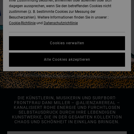
Ihrer Zustimmung bedürfen, annehmen oder ablehnen oder sich
dagegen aussprechen, wenn Sie den betreffenden Cookies nicht
zustimmen (z. B. bestimmte Cookies zur Messung der
Besucherzahlen). Weitere Informationen finden Sie in unserer :
Cookie-Richtlinie
und
Datenschutzrichtlinie
Cookies verwalten
Alle Cookies akzeptieren
DIE KÜNSTLERIN, MUSIKERIN UND SURFBORT-
FRONTFRAU DANI MILLER – @ALIENZAREREAL –
KANALISIERT ROHE ENERGIE UND FURCHTLOSEN
SELBSTAUSDRUCK DURCH IHRE LEBENDIGEN
KUNSTWERKE, DIE IN DER GESAMTEN KOLLEKTION
CHAOS UND SCHÖNHEIT IN EINKLANG BRINGEN.