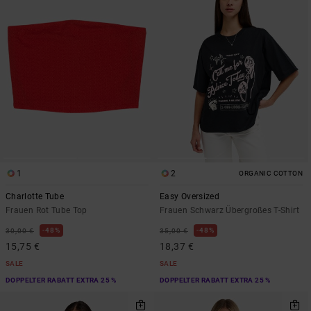
1
2
ORGANIC COTTON
Charlotte Tube
Easy Oversized
Frauen Rot Tube Top
Frauen Schwarz Übergroßes T-Shirt
48%
48%
30,00 €
35,00 €
15,75 €
18,37 €
SALE
SALE
DOPPELTER RABATT EXTRA 25 %
DOPPELTER RABATT EXTRA 25 %