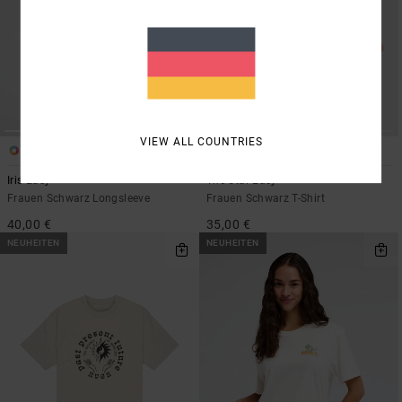
VIEW ALL COUNTRIES
1
1
Iris Easy
The Star Easy
Frauen Schwarz Longsleeve
Frauen Schwarz T-Shirt
40,00 €
35,00 €
NEUHEITEN
NEUHEITEN