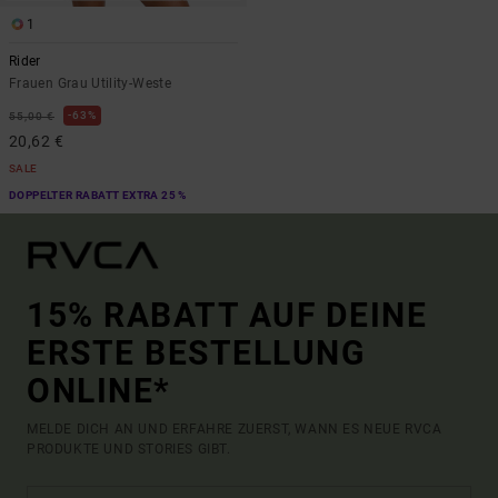
1
Rider
Frauen Grau Utility-Weste
63%
55,00 €
20,62 €
SALE
DOPPELTER RABATT EXTRA 25 %
15% RABATT AUF DEINE
ERSTE BESTELLUNG
ONLINE*
MELDE DICH AN UND ERFAHRE ZUERST, WANN ES NEUE RVCA
PRODUKTE UND STORIES GIBT.