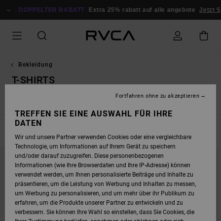
DIREKT
ZUR
DOPPELTER RABATT
Extra 25% rabatt auf alle angebote
Jetzt Spare
PRODUKT
AUSWAHL
SPRINGEN
Bekleidung
T-SHIRTS
Fortfahren ohne zu akzeptieren
s
T-Shirts
Shorts / Röcke
Kleider / Jumpsuits
Jeans & H
TREFFEN SIE EINE AUSWAHL FÜR IHRE
DATEN
FILTERN & SORTIEREN
37
Ergebnisse
Wir und unsere Partner verwenden Cookies oder eine vergleichbare
Technologie, um Informationen auf Ihrem Gerät zu speichern
DIREKT
ÜBERSPRINGEN
und/oder darauf zuzugreifen. Diese personenbezogenen
ZU
UND
DEN
FILTERN
Informationen (wie Ihre Browserdaten und Ihre IP-Adresse) können
FILTERKRITERIEN
NACH
verwendet werden, um Ihnen personalisierte Beiträge und Inhalte zu
SPRINGEN
präsentieren, um die Leistung von Werbung und Inhalten zu messen,
um Werbung zu personalisieren, und um mehr über ihr Publikum zu
erfahren, um die Produkte unserer Partner zu entwickeln und zu
verbessern. Sie können Ihre Wahl so einstellen, dass Sie Cookies, die