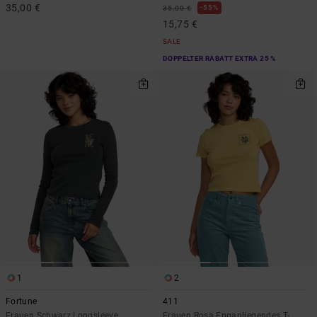
35,00 €
55%
35,00 €
15,75 €
SALE
DOPPELTER RABATT EXTRA 25 %
1
2
Fortune
411
Frauen Schwarz Longsleeve
Frauen Rosa Enganliegendes T-