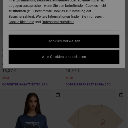
Ihrer Zustimmung bedürfen, annehmen oder ablehnen oder sich
dagegen aussprechen, wenn Sie den betreffenden Cookies nicht
zustimmen (z. B. bestimmte Cookies zur Messung der
Besucherzahlen). Weitere Informationen finden Sie in unserer :
Cookie-Richtlinie
und
Datenschutzrichtlinie
1
1
Cookies verwalten
Move On
Isla Cami
Frauen Rot T-Shirt
Frauen Blau Top
Alle Cookies akzeptieren
48%
48%
35,00 €
35,00 €
18,37 €
18,37 €
SALE
SALE
DOPPELTER RABATT EXTRA 25 %
DOPPELTER RABATT EXTRA 25 %