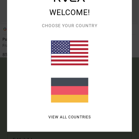
WELCOME!
CHOOSE YOUR COUNTRY
1
1
Pucker
Cabana
Frauen Blau Badeanzug
Frauen Schwarz Badeanzug
85,00 €
80,00 €
15% RABATT AUF DEINE
ERSTE BESTELLUNG
ONLINE*
VIEW ALL COUNTRIES
MELDE DICH AN UND ERFAHRE ZUERST, WANN ES NEUE RVCA
PRODUKTE UND STORIES GIBT.