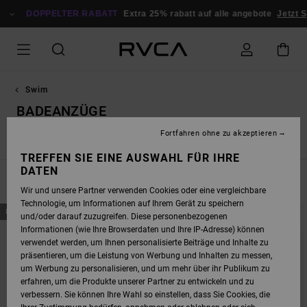
DIREKT
ZUR
DOPPELTER RABATT
Extra 25% rabatt auf alle angebote
Jetzt S
PRODUKT
AUSWAHL
SPRINGEN
Swim
BADEANZÜGE
Fortfahren ohne zu akzeptieren
n
Badeanzüge
Einfarbige Badebekleidung
Bedruckte Badeb
TREFFEN SIE EINE AUSWAHL FÜR IHRE
DATEN
FILTERN & SORTIEREN
4
Ergebnisse
Wir und unsere Partner verwenden Cookies oder eine vergleichbare
Technologie, um Informationen auf Ihrem Gerät zu speichern
DIREKT
ÜBERSPRINGEN
NEUHEITEN
NEUHEITEN
und/oder darauf zuzugreifen. Diese personenbezogenen
ZU
UND
DEN
FILTERN
Informationen (wie Ihre Browserdaten und Ihre IP-Adresse) können
FILTERKRITERIEN
NACH
verwendet werden, um Ihnen personalisierte Beiträge und Inhalte zu
SPRINGEN
präsentieren, um die Leistung von Werbung und Inhalten zu messen,
um Werbung zu personalisieren, und um mehr über ihr Publikum zu
erfahren, um die Produkte unserer Partner zu entwickeln und zu
verbessern. Sie können Ihre Wahl so einstellen, dass Sie Cookies, die