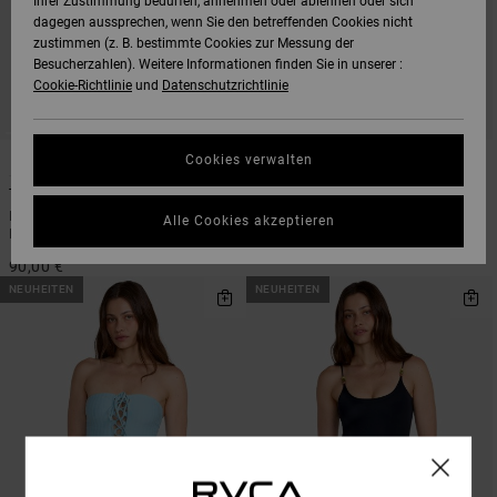
Ihrer Zustimmung bedürfen, annehmen oder ablehnen oder sich
dagegen aussprechen, wenn Sie den betreffenden Cookies nicht
zustimmen (z. B. bestimmte Cookies zur Messung der
Besucherzahlen). Weitere Informationen finden Sie in unserer :
Cookie-Richtlinie
und
Datenschutzrichtlinie
1
1
ARTIST NETWORK PROGRAM
Cookies verwalten
Tijuana Panthers
Antonia Figueiredo Checker
Frauen Schwarz Bandeau-
Frauen Rot Badeanzug
Alle Cookies akzeptieren
Badeanzug
90,00 €
90,00 €
NEUHEITEN
NEUHEITEN