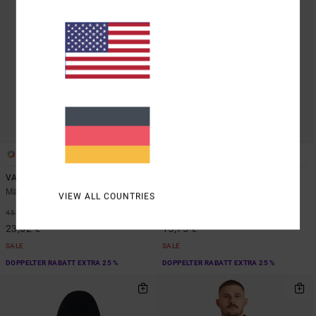
5
2
VA Sport Vent
RVCA 2X
Männer Braun Tank-Top
Männer Rot T-Shirt
VIEW ALL COUNTRIES
48%
55%
45,00 €
35,00 €
23,62 €
15,75 €
SALE
SALE
DOPPELTER RABATT EXTRA 25 %
DOPPELTER RABATT EXTRA 25 %