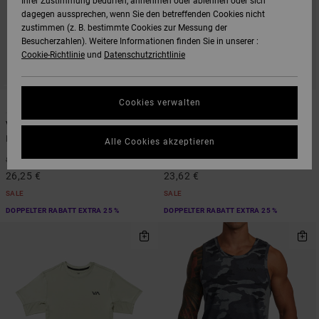
Ihrer Zustimmung bedürfen, annehmen oder ablehnen oder sich
dagegen aussprechen, wenn Sie den betreffenden Cookies nicht
zustimmen (z. B. bestimmte Cookies zur Messung der
Besucherzahlen). Weitere Informationen finden Sie in unserer :
Cookie-Richtlinie
und
Datenschutzrichtlinie
3
5
Cookies verwalten
VA Sport Vent
VA Sport Vent
Männer Blau Kurzärmliges Oberteil
Männer Blau Tank-Top
Alle Cookies akzeptieren
48%
48%
50,00 €
45,00 €
26,25 €
23,62 €
SALE
SALE
DOPPELTER RABATT EXTRA 25 %
DOPPELTER RABATT EXTRA 25 %