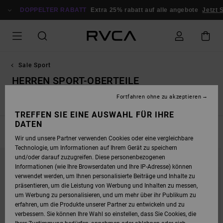
DIREKT
ZUR
DOPPELTER RABATT
Extra 25% rabatt auf alle angebote
Jetzt 
PRODUKT
AUSWAHL
SPRINGEN
Sale Sport
HERREN SPORT-OBERTEILE
Fortfahren ohne zu akzeptieren
Herren Sport-Oberteile
Herren Sport-Unterteile
Damen Spo
TREFFEN SIE EINE AUSWAHL FÜR IHRE
DATEN
FILTERN & SORTIEREN
13
Ergebnisse
Wir und unsere Partner verwenden Cookies oder eine vergleichbare
Technologie, um Informationen auf Ihrem Gerät zu speichern
DIREKT
ÜBERSPRINGEN
und/oder darauf zuzugreifen. Diese personenbezogenen
ZU
UND
DEN
FILTERN
Informationen (wie Ihre Browserdaten und Ihre IP-Adresse) können
FILTERKRITERIEN
NACH
verwendet werden, um Ihnen personalisierte Beiträge und Inhalte zu
SPRINGEN
präsentieren, um die Leistung von Werbung und Inhalten zu messen,
um Werbung zu personalisieren, und um mehr über ihr Publikum zu
erfahren, um die Produkte unserer Partner zu entwickeln und zu
verbessern. Sie können Ihre Wahl so einstellen, dass Sie Cookies, die