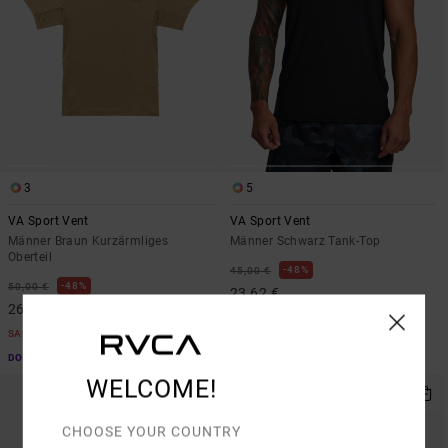
3
5
VA Sport Vent
VA Sport Vent
Männer Braun Kurzärmliges
Männer Schwarz Tank-Top
Oberteil
48%
45,00 €
48%
50,00 €
23,62 €
26,25 €
SALE
SALE
DOPPELTER RABATT EXTRA 25 %
DOPPELTER RABATT EXTRA 25 %
WELCOME!
CHOOSE YOUR COUNTRY