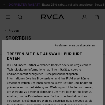
DIREKT
ZUR
DOPPELTER RABATT
Extra 25% rabatt auf alle angebote
Jetzt S
PRODUKT
AUSWAHL
SPRINGEN
Frauen
SPORT-BHS
Fortfahren ohne zu akzeptieren
Sport-BHs
Oberteile / Tanktops
Shorts
Leggings / Hos
TREFFEN SIE EINE AUSWAHL FÜR IHRE
DATEN
FILTERN & SORTIEREN
5
Ergebnisse
Wir und unsere Partner verwenden Cookies oder eine vergleichbare
Technologie, um Informationen auf Ihrem Gerät zu speichern
DIREKT
ÜBERSPRINGEN
und/oder darauf zuzugreifen. Diese personenbezogenen
ZU
UND
DEN
FILTERN
Informationen (wie Ihre Browserdaten und Ihre IP-Adresse) können
FILTERKRITERIEN
NACH
verwendet werden, um Ihnen personalisierte Beiträge und Inhalte zu
SPRINGEN
präsentieren, um die Leistung von Werbung und Inhalten zu messen,
um Werbung zu personalisieren, und um mehr über ihr Publikum zu
erfahren, um die Produkte unserer Partner zu entwickeln und zu
verbessern. Sie können Ihre Wahl so einstellen, dass Sie Cookies, die