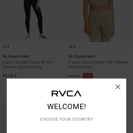
3
3
Va Square Neck
Va Square Neck
Frauen Schwarz Sport-BH mit
Frauen Rosa Sport-BH mit mittlerer
mittlerer Unterstützung
Unterstützung
55,00 €
55%
55,00 €
24,75 €
SALE
DOPPELTER RABATT EXTRA 25 %
WELCOME!
CHOOSE YOUR COUNTRY