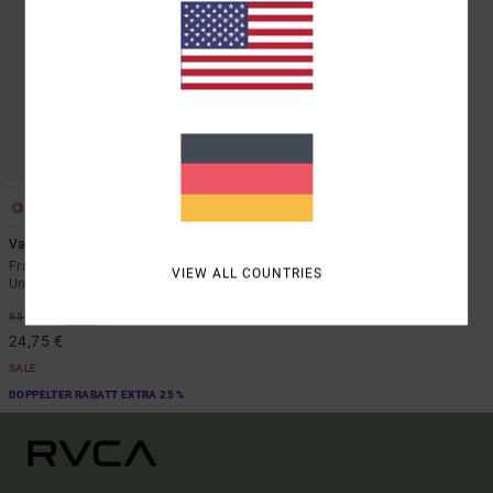
3
Va Square Neck
Frauen Blau Sport-BH mit mittlerer
VIEW ALL COUNTRIES
Unterstützung
55%
55,00 €
24,75 €
SALE
DOPPELTER RABATT EXTRA 25 %