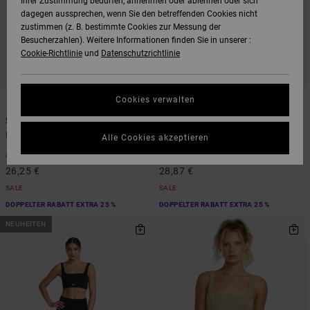
Ihrer Zustimmung bedürfen, annehmen oder ablehnen oder sich
dagegen aussprechen, wenn Sie den betreffenden Cookies nicht
zustimmen (z. B. bestimmte Cookies zur Messung der
Besucherzahlen). Weitere Informationen finden Sie in unserer :
Cookie-Richtlinie
und
Datenschutzrichtlinie
1
1
Cookies verwalten
Sidelines
Two Timer
Frauen Schwarz Sport-BH
Frauen Grün Sport-BH
Alle Cookies akzeptieren
48%
48%
50,00 €
55,00 €
26,25 €
28,87 €
SALE
SALE
DOPPELTER RABATT EXTRA 25 %
DOPPELTER RABATT EXTRA 25 %
NEUHEITEN