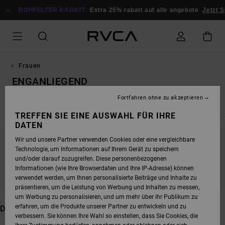
DIREKT
ZUR
DOPPELTER RABATT
Extra 25% rabatt auf alle angebote
Jetzt Sp
PRODUKT
AUSWAHL
SPRINGEN
Frauen
ENGANLIEGEND
Fortfahren ohne zu akzeptieren
Sport-BHs
Oberteile / Tanktops
Shorts
Leggings / Hos
TREFFEN SIE EINE AUSWAHL FÜR IHRE
DATEN
Wir und unsere Partner verwenden Cookies oder eine vergleichbare
Technologie, um Informationen auf Ihrem Gerät zu speichern
BLEIB DABEI, DIE PRODUKTE SIND BALD
und/oder darauf zuzugreifen. Diese personenbezogenen
WIEDER DA
Informationen (wie Ihre Browserdaten und Ihre IP-Adresse) können
verwendet werden, um Ihnen personalisierte Beiträge und Inhalte zu
präsentieren, um die Leistung von Werbung und Inhalten zu messen,
um Werbung zu personalisieren, und um mehr über ihr Publikum zu
erfahren, um die Produkte unserer Partner zu entwickeln und zu
DAS KÖNNTE DIR AUCH GEFALLEN
verbessern. Sie können Ihre Wahl so einstellen, dass Sie Cookies, die