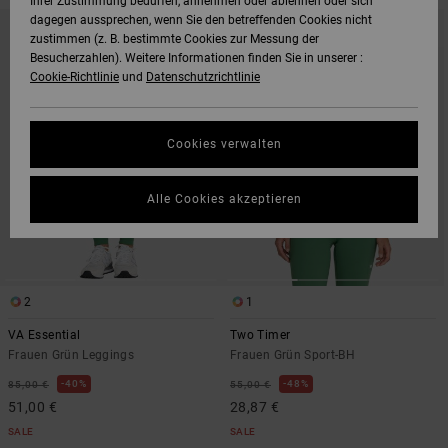
Ihrer Zustimmung bedürfen, annehmen oder ablehnen oder sich
DIREKT
ÜBERSPRINGEN
dagegen aussprechen, wenn Sie den betreffenden Cookies nicht
ZU
UND
zustimmen (z. B. bestimmte Cookies zur Messung der
DEN
FILTERN
FILTERKRITERIEN
NACH
Besucherzahlen). Weitere Informationen finden Sie in unserer :
SPRINGEN
Cookie-Richtlinie
und
Datenschutzrichtlinie
Cookies verwalten
Alle Cookies akzeptieren
2
1
VA Essential
Two Timer
Frauen Grün Leggings
Frauen Grün Sport-BH
40%
48%
85,00 €
55,00 €
51,00 €
28,87 €
SALE
SALE