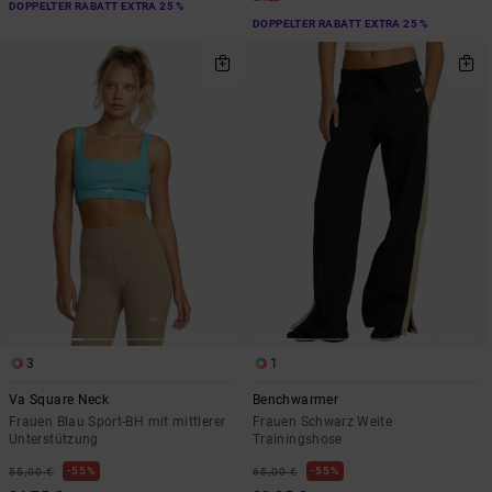
DOPPELTER RABATT EXTRA 25 %
DOPPELTER RABATT EXTRA 25 %
3
1
Va Square Neck
Benchwarmer
Frauen Blau Sport-BH mit mittlerer
Frauen Schwarz Weite
Unterstützung
Trainingshose
55%
55%
55,00 €
65,00 €