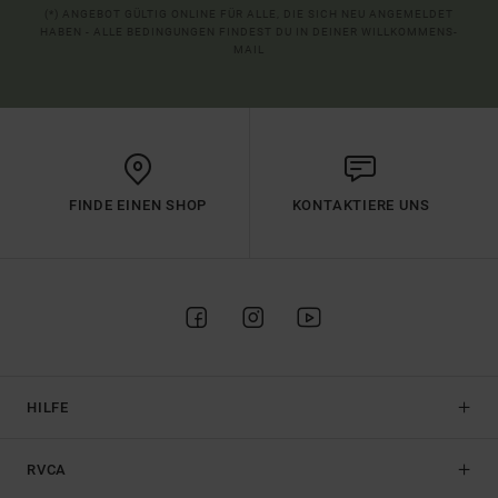
(*) ANGEBOT GÜLTIG ONLINE FÜR ALLE, DIE SICH NEU ANGEMELDET
HABEN - ALLE BEDINGUNGEN FINDEST DU IN DEINER WILLKOMMENS-
MAIL
FINDE EINEN SHOP
KONTAKTIERE UNS
HILFE
RVCA