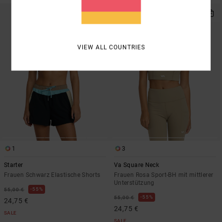
VIEW ALL COUNTRIES
1
3
Starter
Va Square Neck
Frauen Schwarz Elastische Shorts
Frauen Rosa Sport-BH mit mittlerer
Unterstützung
55%
55,00 €
55%
55,00 €
24,75 €
24,75 €
SALE
SALE