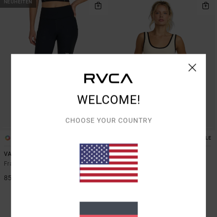
NEUHEITEN
WELCOME!
CHOOSE YOUR COUNTRY
2
1
SUSTAINABLE
VA Essential
Va Essential Yogger 12"
Frauen Schwarz Leggings
Frauen Blau Stoffshorts
85,00 €
55%
55,00 €
24,75 €
SALE
DOPPELTER RABATT EXTRA 25 %