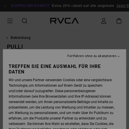
DIREKT
ZUR
DOPPELTER RABATT
Extra 25% rabatt auf alle angebote
Jetzt S
PRODUKT
AUSWAHL
SPRINGEN
Bekleidung
PULLI
Fortfahren ohne zu akzeptieren
TREFFEN SIE EINE AUSWAHL FÜR IHRE
DATEN
Wir und unsere Partner verwenden Cookies oder eine vergleichbare
BLEIB DABEI, DIE PRODUKTE SIND BALD
Technologie, um Informationen auf Ihrem Gerät zu speichern
WIEDER DA
und/oder darauf zuzugreifen. Diese personenbezogenen
Informationen (wie Ihre Browserdaten und Ihre IP-Adresse) können
verwendet werden, um Ihnen personalisierte Beiträge und Inhalte zu
präsentieren, um die Leistung von Werbung und Inhalten zu messen,
UPS, WIR KONNTEN KEINE ERGEBNISSE FÜR
um Werbung zu personalisieren, und um mehr über ihr Publikum zu
DEINE SUCHE FINDEN.
erfahren, um die Produkte unserer Partner zu entwickeln und zu
verbessern. Sie können Ihre Wahl so einstellen, dass Sie Cookies, die
KEIN PROBLEM! VERSUCHE ES MIT ANDEREN BEGRIFFEN ODER STÖBERE