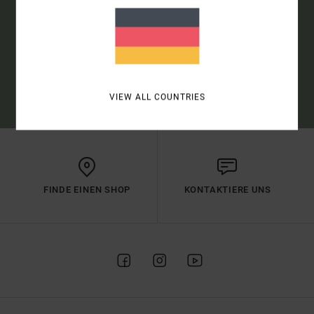
ANMELDEN
(*) ANGEBOT GÜLTIG ONLINE FÜR ALLE, DIE SICH NEU ANGEMELDET
HABEN - ALLE BEDINGUNGEN FINDEST DU IN DEINER WILLKOMMENS-
MAIL
VIEW ALL COUNTRIES
FINDE EINEN SHOP
KONTAKTIERE UNS