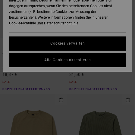
Ihrer Zustimmung bedürfen, annehmen oder ablehnen oder sich
dagegen aussprechen, wenn Sie den betreffenden Cookies nicht
zustimmen (z. B. bestimmte Cookies zur Messung der
Besucherzahlen). Weitere Informationen finden Sie in unserer :
Cookie-Richtlinie
und
Datenschutzrichtlinie
5
4
ORGANIC COTTON
Cookies verwalten
Americana Pocket
Dayshift 2
Männer Grau T-Shirt
Männer Blau Sweatshirt
Alle Cookies akzeptieren
48%
55%
35,00 €
70,00 €
18,37 €
31,50 €
SALE
SALE
DOPPELTER RABATT EXTRA 25 %
DOPPELTER RABATT EXTRA 25 %