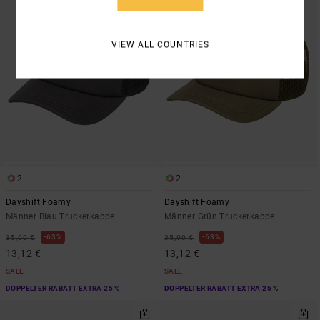
VIEW ALL COUNTRIES
2
2
Dayshift Foamy
Dayshift Foamy
Männer Blau Truckerkappe
Männer Grün Truckerkappe
63%
63%
35,00 €
35,00 €
13,12 €
13,12 €
SALE
SALE
DOPPELTER RABATT EXTRA 25 %
DOPPELTER RABATT EXTRA 25 %