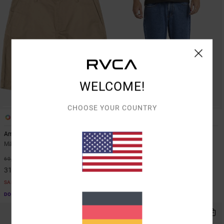
WELCOME!
CHOOSE YOUR COUNTRY
2
1
Americana
Dayshift
Männer Braun Relaxed Fit Shorts
Männer Blau Denim-Shorts
48%
48%
60,00 €
80,00 €
31,50 €
42,00 €
SALE
SALE
DOPPELTER RABATT EXTRA 25 %
DOPPELTER RABATT EXTRA 25 %