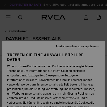
DIREKT
ZUR
DOPPELTER RABATT
Extra 25% rabatt auf alle angebote
Jetzt 
PRODUKT
AUSWAHL
SPRINGEN
Kollektionen
DAYSHIFT - ESSENTIALS
Fortfahren ohne zu akzeptieren
Ed Templeton
Antonia Figueiredo
Dayshift - Essentials
TREFFEN SIE EINE AUSWAHL FÜR IHRE
DATEN
FILTERN & SORTIEREN
15
Ergebnisse
Wir und unsere Partner verwenden Cookies oder eine vergleichbare
Technologie, um Informationen auf Ihrem Gerät zu speichern
DIREKT
ÜBERSPRINGEN
und/oder darauf zuzugreifen. Diese personenbezogenen
ZU
UND
DEN
FILTERN
Informationen (wie Ihre Browserdaten und Ihre IP-Adresse) können
FILTERKRITERIEN
NACH
verwendet werden, um Ihnen personalisierte Beiträge und Inhalte zu
SPRINGEN
präsentieren, um die Leistung von Werbung und Inhalten zu messen,
um Werbung zu personalisieren, und um mehr über ihr Publikum zu
erfahren, um die Produkte unserer Partner zu entwickeln und zu
verbessern. Sie können Ihre Wahl so einstellen, dass Sie Cookies, die