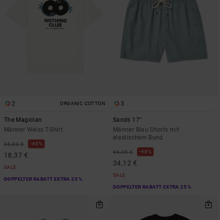
2
3
ORGANIC COTTON
The Magician
Sands 17"
Männer Weiss T-Shirt
Männer Blau Shorts mit
elastischem Bund
48%
35,00 €
48%
65,00 €
18,37 €
34,12 €
SALE
SALE
DOPPELTER RABATT EXTRA 25 %
DOPPELTER RABATT EXTRA 25 %