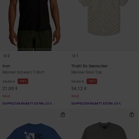
2
1
Icon
Thatll Do Seersucker
Männer Schwarz T-Shirt
Männer Grün Top
48%
48%
40,00 €
65,00 €
21,00 €
34,12 €
SALE
SALE
DOPPELTER RABATT EXTRA 25 %
DOPPELTER RABATT EXTRA 25 %