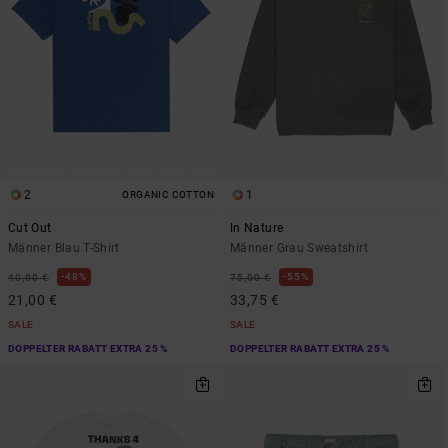
2
1
ORGANIC COTTON
Cut Out
In Nature
Männer Blau T-Shirt
Männer Grau Sweatshirt
48%
55%
40,00 €
75,00 €
21,00 €
33,75 €
SALE
SALE
DOPPELTER RABATT EXTRA 25 %
DOPPELTER RABATT EXTRA 25 %