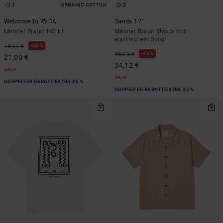
1
3
ORGANIC COTTON
Welcome To RVCA
Sands 17"
Männer Braun T-Shirt
Männer Braun Shorts mit
elastischem Bund
48%
40,00 €
48%
65,00 €
21,00 €
34,12 €
SALE
SALE
DOPPELTER RABATT EXTRA 25 %
DOPPELTER RABATT EXTRA 25 %