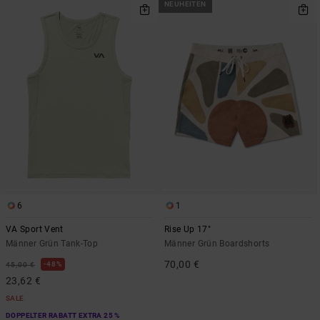
NEUHEITEN
6
1
VA Sport Vent
Rise Up 17"
Männer Grün Tank-Top
Männer Grün Boardshorts
70,00 €
48%
45,00 €
23,62 €
SALE
DOPPELTER RABATT EXTRA 25 %