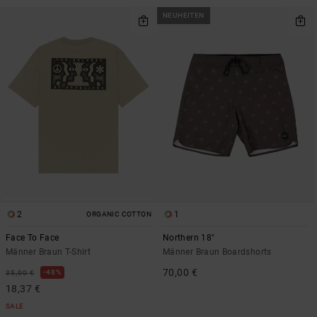
NEUHEITEN
2
1
ORGANIC COTTON
Face To Face
Northern 18"
Männer Braun T-Shirt
Männer Braun Boardshorts
70,00 €
48%
35,00 €
18,37 €
SALE