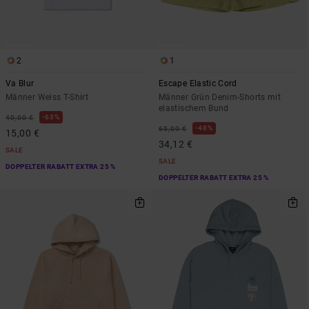
2
1
Va Blur
Escape Elastic Cord
Männer Weiss T-Shirt
Männer Grün Denim-Shorts mit
elastischem Bund
63%
40,00 €
48%
65,00 €
15,00 €
34,12 €
SALE
SALE
DOPPELTER RABATT EXTRA 25 %
DOPPELTER RABATT EXTRA 25 %