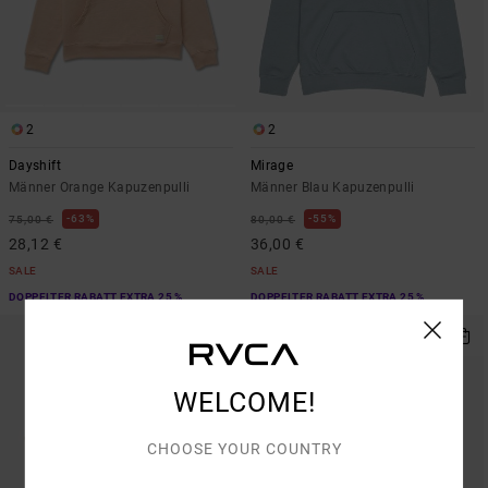
2
2
Dayshift
Mirage
Männer Orange Kapuzenpulli
Männer Blau Kapuzenpulli
63%
55%
75,00 €
80,00 €
28,12 €
36,00 €
SALE
SALE
DOPPELTER RABATT EXTRA 25 %
DOPPELTER RABATT EXTRA 25 %
WELCOME!
CHOOSE YOUR COUNTRY