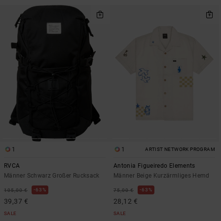
1
1
ARTIST NETWORK PROGRAM
RVCA
Antonia Figueiredo Elements
Männer Schwarz Großer Rucksack
Männer Beige Kurzärmliges Hemd
63%
63%
105,00 €
75,00 €
39,37 €
28,12 €
SALE
SALE