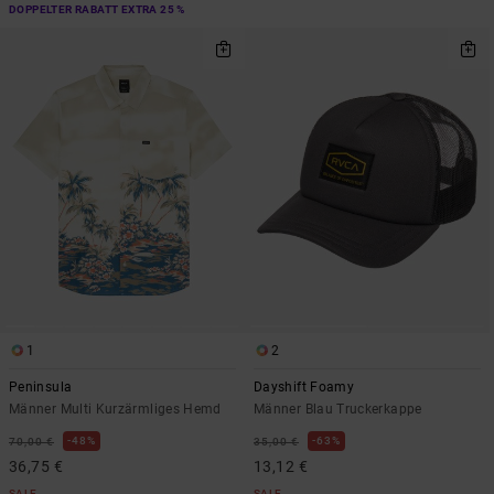
DOPPELTER RABATT EXTRA 25 %
1
2
Peninsula
Dayshift Foamy
Männer Multi Kurzärmliges Hemd
Männer Blau Truckerkappe
48%
63%
70,00 €
35,00 €
36,75 €
13,12 €
SALE
SALE