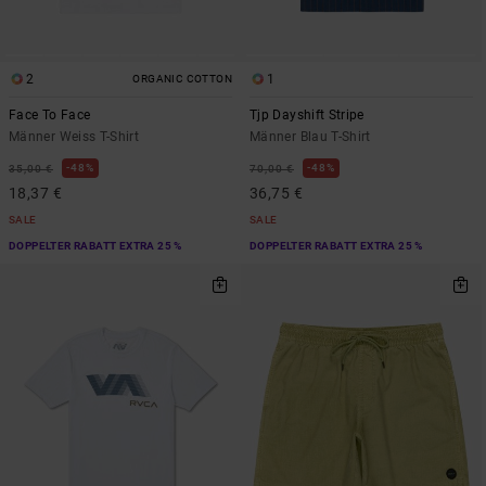
2
1
ORGANIC COTTON
Face To Face
Tjp Dayshift Stripe
Männer Weiss T-Shirt
Männer Blau T-Shirt
48%
48%
35,00 €
70,00 €
18,37 €
36,75 €
SALE
SALE
DOPPELTER RABATT EXTRA 25 %
DOPPELTER RABATT EXTRA 25 %