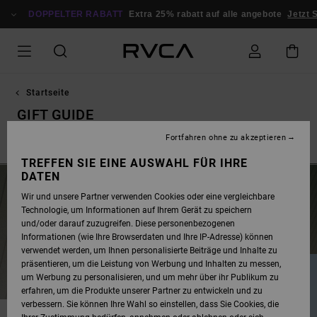
DIREKT
ZUR
DOPPELTER RABATT
Extra 25% rabatt auf alle angebote
Jetzt 
PRODUKT
AUSWAHL
SPRINGEN
Startseite
GIFT GUIDE
Fortfahren ohne zu akzeptieren
Doppelter Rabatt
Herren
Damen
Surf
Sport
Look
TREFFEN SIE EINE AUSWAHL FÜR IHRE
DATEN
Decke alle deine Geschenkbedürfnisse diesen Winter ab. Lass so
Wir und unsere Partner verwenden Cookies oder eine vergleichbare
richtig Winterstimmung aufkommen und statte dich und deine
Technologie, um Informationen auf Ihrem Gerät zu speichern
Crew diese Weihnachten mit unseren Produkten für die kalte
und/oder darauf zuzugreifen. Diese personenbezogenen
Jahreszeit aus.
Informationen (wie Ihre Browserdaten und Ihre IP-Adresse) können
verwendet werden, um Ihnen personalisierte Beiträge und Inhalte zu
präsentieren, um die Leistung von Werbung und Inhalten zu messen,
um Werbung zu personalisieren, und um mehr über ihr Publikum zu
erfahren, um die Produkte unserer Partner zu entwickeln und zu
verbessern. Sie können Ihre Wahl so einstellen, dass Sie Cookies, die