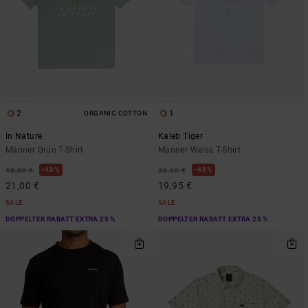
2
1
ORGANIC COTTON
In Nature
Kaleb Tiger
Männer Grün T-Shirt
Männer Weiss T-Shirt
48%
48%
40,00 €
38,00 €
21,00 €
19,95 €
SALE
SALE
DOPPELTER RABATT EXTRA 25 %
DOPPELTER RABATT EXTRA 25 %