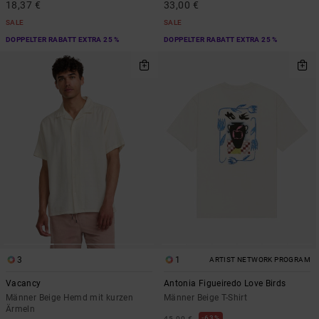
18,37 €
33,00 €
SALE
SALE
DOPPELTER RABATT EXTRA 25 %
DOPPELTER RABATT EXTRA 25 %
3
1
ARTIST NETWORK PROGRAM
Vacancy
Antonia Figueiredo Love Birds
Männer Beige Hemd mit kurzen
Männer Beige T-Shirt
Ärmeln
63%
45,00 €