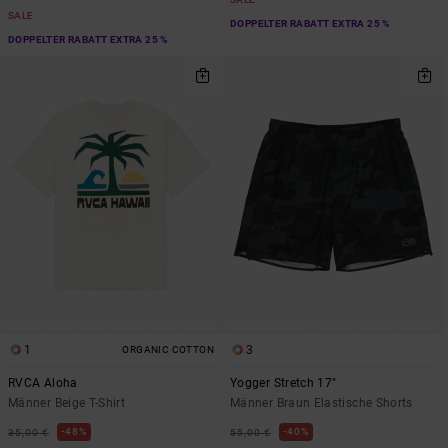
SALE
DOPPELTER RABATT EXTRA 25 %
DOPPELTER RABATT EXTRA 25 %
1
3
ORGANIC COTTON
RVCA Aloha
Yogger Stretch 17"
Männer Beige T-Shirt
Männer Braun Elastische Shorts
48%
40%
35,00 €
55,00 €