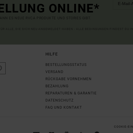
ELLUNG ONLINE*
ANN ES NEUE RVCA PRODUKTE UND STORIES GIBT.
 FÜR ALLE, DIE SICH NEU ANGEMELDET HABEN - ALLE BEDINGUNGEN FINDEST DU 
HILFE
BESTELLUNGSSTATUS
VERSAND
RÜCKGABE VORNEHMEN
BEZAHLUNG
REPARATUREN & GARANTIE
DATENSCHUTZ
FAQ UND KONTAKT
COOKIE-EI