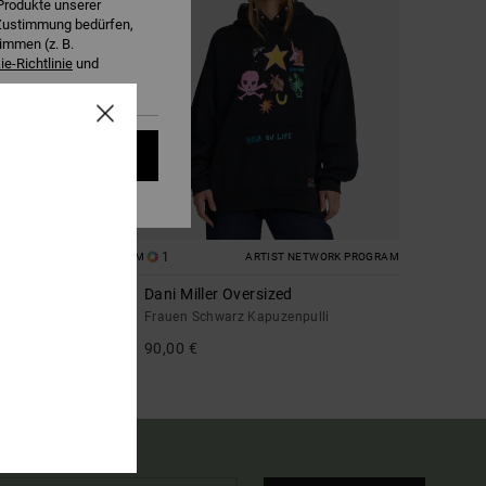
Produkte unserer
r Zustimmung bedürfen,
immen (z. B.
e-Richtlinie
und
kies akzeptieren
1
RTIST NETWORK PROGRAM
ARTIST NETWORK PROGRAM
h Waisted
Dani Miller Oversized
gy Jeans
Frauen Schwarz Kapuzenpulli
90,00 €