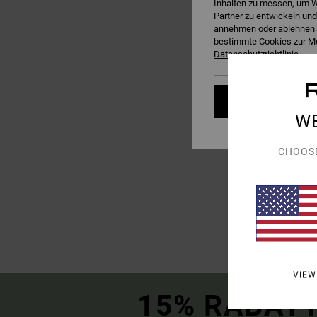
Inhalten zu messen, um W
Partner zu entwickeln und
annehmen oder ablehnen o
bestimmte Cookies zur Me
Datenschutzrichtlinie
Cookies ver
W
CHOOS
1
ARTI
Dani Miller Halter
Frauen Schwarz Triang
50,00 €
VIEW
15% RABATT