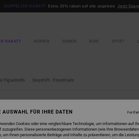
DOPPELTER RABATT
Extra 25% rabatt auf alle angebote
Jetzt Spar
ER RABATT
HERREN
DAMEN
SURF
SPORT
a Figueiredo
Dayshift - Essentials
NE AUSWAHL FÜR IHRE DATEN
Fortfa
NEUHEITEN
NEUHEITEN
erwenden Cookies oder eine vergleichbare Technologie, um Informationen auf Ih
f zuzugreifen. Diese personenbezogenen Informationen (wie Ihre Browserdaten
 um Ihnen personalisierte Beiträge und Inhalte zu präsentieren, um die Leistu