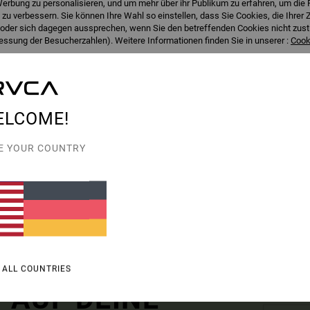
erbung zu personalisieren, und um mehr über ihr Publikum zu erfahren, um die 
 zu verbessern. Sie können Ihre Wahl so einstellen, dass Sie Cookies, die Ihre
der sich dagegen aussprechen, wenn Sie den betreffenden Cookies nicht zust
ssung der Besucherzahlen). Weitere Informationen finden Sie in unserer :
Cooki
walten
Alle Coo
ELCOME!
E YOUR COUNTRY
1
1
ST NETWORK PROGRAM
ARTIST NETWORK PROGRAM
A
Dani Miller String
Dani Miller Hig
le-Bikinioberteil
Frauen Schwarz Knappes Bikiniunterteil
Frauen Beige Bag
50,00 €
110,00 €
 ALL COUNTRIES
 AUF DEINE