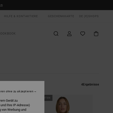
en
HILFE & KONTAKTIERE
GESCHENKKARTE
DE (€)
SHOPS
LOOKBOOK
4
Ergebnisse
hren ohne zu akzeptieren
NEUHEITEN
rem Gerät zu
 und Ihre IP-Adresse)
ng von Werbung und