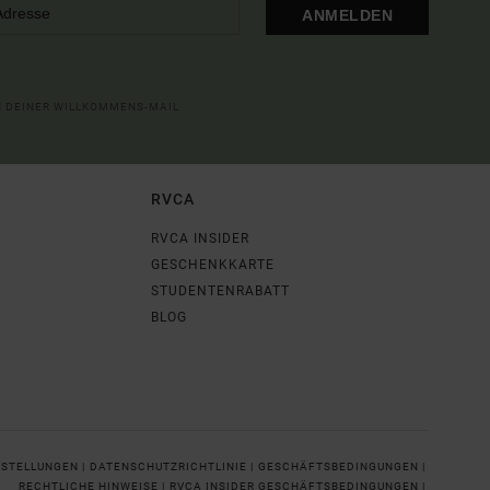
ANMELDEN
IN DEINER WILLKOMMENS-MAIL
RVCA
RVCA INSIDER
GESCHENKKARTE
STUDENTENRABATT
BLOG
NSTELLUNGEN |
DATENSCHUTZRICHTLINIE |
GESCHÄFTSBEDINGUNGEN |
RECHTLICHE HINWEISE |
RVCA INSIDER GESCHÄFTSBEDINGUNGEN |