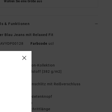
Wählen Sie eine Größe aus
ls & Funktionen
r Blau Jeans mit Relaxed Fit
AVYDP00128
Farbcode
ucl
tionen
ollektion:
Recession-Kollektion
aterial:
Baumwollstoff [382 g/m2]
it:
Relaxed Fit
osenschlitz:
Hosenschlitz mit Reißverschluss
aille:
Fester Bund
erschluss:
RVCA-Nietenknopf
aschen:
5 Taschen
chrittlänge:
30 "Schrittlänge