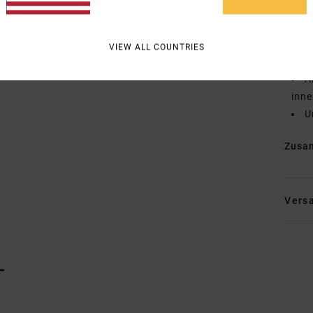
B
L
R
VIEW ALL COUNTRIES
V
A
inn
U
Zusa
Vers
L