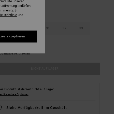
Produkte unserer
r Zustimmung bedürfen,
immen (z. B.
e-Richtlinie
und
29
30
31
32
33
kies akzeptieren
36
38
ößentabelle Ansehen
NICHT AUF LAGER
es Produkt ist derzeit nicht auf Lager.
en Sie andere Optionen
Siehe Verfügbarkeit im Geschäft