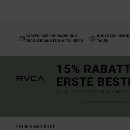
KOSTENLOSER VERSAND UND
RÜCKGABE INNERH
RÜCKVERSAND FÜR MITGLIEDER
TAGEN
15% RABATT
ERSTE BEST
MELDE DICH AN UND ERFAHRE ZUERST, W
(*) ANGEBOT GÜLTIG ONLINE
FINDE EINEN SHOP