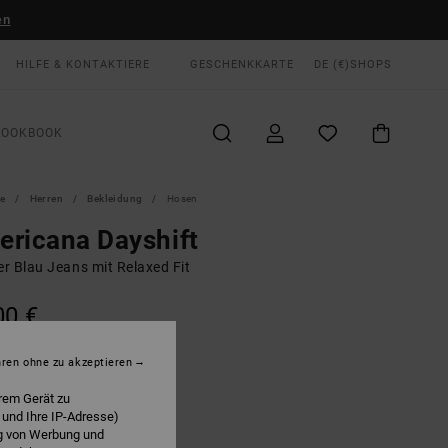
en
HILFE & KONTAKTIERE
GESCHENKKARTE
DE (€)
SHOPS
LOOKBOOK
te
Herren
Bekleidung
Hosen
ricana Dayshift
r Blau Jeans mit Relaxed Fit
00 €
LTER RABATT EXTRA 25 %
hren ohne zu akzeptieren
Blue Collar
E
rem Gerät zu
 und Ihre IP-Adresse)
ng von Werbung und