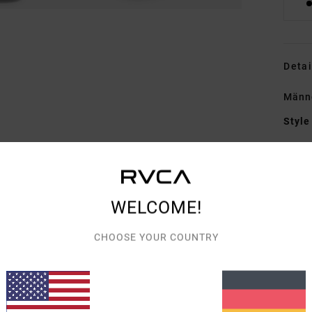
Detai
Männe
Style
Funk
K
M
WELCOME!
F
H
CHOOSE YOUR COUNTRY
T
V
T
S