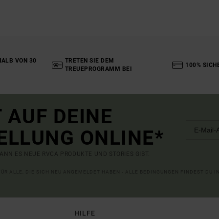
ALB VON 30
TRETEN SIE DEM
100% SICH
TREUEPROGRAMM BEI
 AUF DEINE
ELLUNG ONLINE*
ANN ES NEUE RVCA PRODUKTE UND STORIES GIBT.
 FÜR ALLE, DIE SICH NEU ANGEMELDET HABEN - ALLE BEDINGUNGEN FINDEST DU 
HILFE