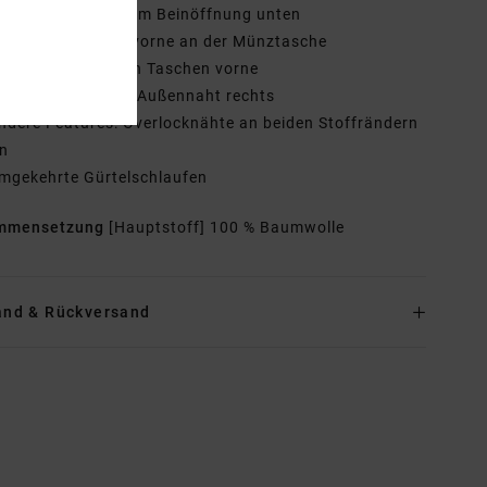
einöffnung: 45,7 cm Beinöffnung unten
ogo:
RVCA-Label vorne an der Münztasche
VCA-Nieten an den Taschen vorne
A-Stickerei an der Außennaht rechts
ndere Features: Overlocknähte an beiden Stoffrändern
en
mgekehrte Gürtelschlaufen
mmensetzung
[Hauptstoff] 100 % Baumwolle
and & Rückversand