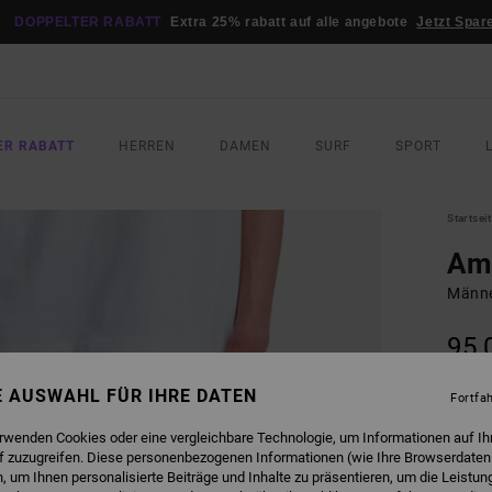
DOPPELTER RABATT
Extra 25% rabatt auf alle angebote
Jetzt Spar
ER RABATT
HERREN
DAMEN
SURF
SPORT
Startsei
Ame
Männe
95,
DOPPE
NE AUSWAHL FÜR IHRE DATEN
Fortfa
FARB
erwenden Cookies oder eine vergleichbare Technologie, um Informationen auf Ih
f zuzugreifen. Diese personenbezogenen Informationen (wie Ihre Browserdaten
 um Ihnen personalisierte Beiträge und Inhalte zu präsentieren, um die Leistu