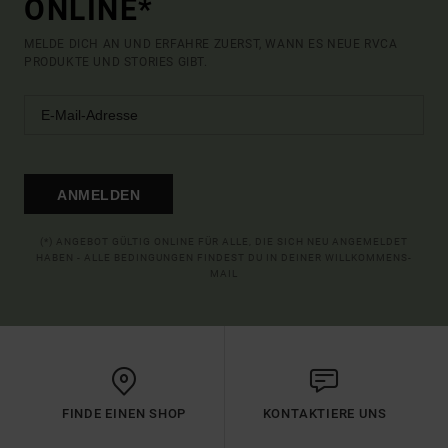
ONLINE*
MELDE DICH AN UND ERFAHRE ZUERST, WANN ES NEUE RVCA
PRODUKTE UND STORIES GIBT.
ANMELDEN
(*) ANGEBOT GÜLTIG ONLINE FÜR ALLE, DIE SICH NEU ANGEMELDET
HABEN - ALLE BEDINGUNGEN FINDEST DU IN DEINER WILLKOMMENS-
MAIL
FINDE EINEN SHOP
KONTAKTIERE UNS