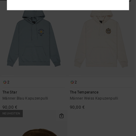
2
2
The Star
The Temperance
Männer Blau Kapuzenpulli
Männer Weiss Kapuzenpulli
90,00 €
90,00 €
NEUHEITEN