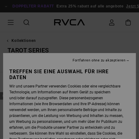
DIREKT
ZUR
DOPPELTER RABATT
Extra 25% rabatt auf alle angebote
Jetzt S
PRODUKT
AUSWAHL
SPRINGEN
Kollektionen
TAROT SERIES
Fortfahren ohne zu akzeptieren
r
Tarot Series
Exotica
Ed Templeton
Antonia Figueiredo
TREFFEN SIE EINE AUSWAHL FÜR IHRE
DATEN
FILTERN & SORTIEREN
13
Ergebnisse
Wir und unsere Partner verwenden Cookies oder eine vergleichbare
Technologie, um Informationen auf Ihrem Gerät zu speichern
DIREKT
ÜBERSPRINGEN
NEUHEITEN
NEUHEITEN
und/oder darauf zuzugreifen. Diese personenbezogenen
ZU
UND
DEN
FILTERN
Informationen (wie Ihre Browserdaten und Ihre IP-Adresse) können
FILTERKRITERIEN
NACH
verwendet werden, um Ihnen personalisierte Beiträge und Inhalte zu
SPRINGEN
präsentieren, um die Leistung von Werbung und Inhalten zu messen,
um Werbung zu personalisieren, und um mehr über ihr Publikum zu
erfahren, um die Produkte unserer Partner zu entwickeln und zu
verbessern. Sie können Ihre Wahl so einstellen, dass Sie Cookies, die