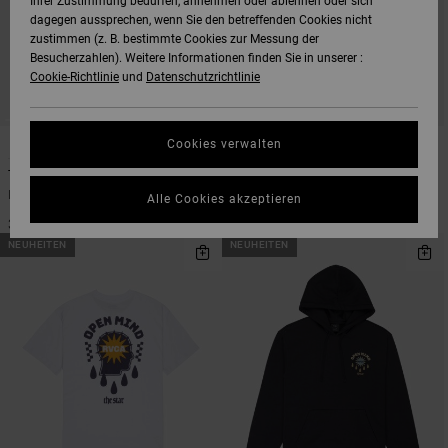
Ihrer Zustimmung bedürfen, annehmen oder ablehnen oder sich
dagegen aussprechen, wenn Sie den betreffenden Cookies nicht
zustimmen (z. B. bestimmte Cookies zur Messung der
Besucherzahlen). Weitere Informationen finden Sie in unserer :
Cookie-Richtlinie
und
Datenschutzrichtlinie
2
2
Cookies verwalten
The Temperance
The Temperance
Männer Braun T-Shirt
Männer Beige T-Shirt
Alle Cookies akzeptieren
35,00 €
35,00 €
NEUHEITEN
NEUHEITEN