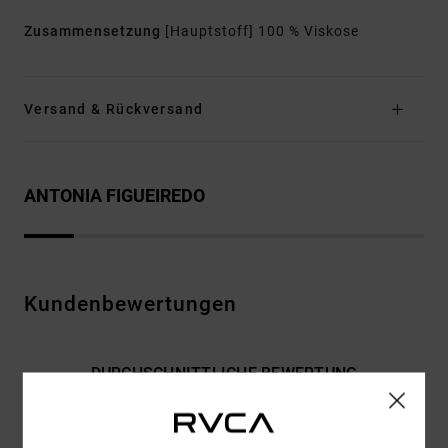
Zusammensetzung
[Hauptstoff] 100 % Viskose
Versand & Rückversand
ANTONIA FIGUEIREDO
Kundenbewertungen
DURCHSCHNITTLICHE BEWERTUNG
4.0
/5