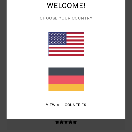
WELCOME!
BASIEREND AUF
2 VERIFIZIERTEN BEWERTUNGEN
SEIT
CHOOSE YOUR COUNTRY
MÄRZ 2026
0% UNSERER KUNDEN EMPFEHLEN DIESES PRODUKT
KOMFORT
5.0
PREIS-LEISTUNGS-VERHÄLTNIS
4.0
GRÖSSE
MATERIAL
5.0
ZU KLEIN
ZU GROSS
VIEW ALL COUNTRIES
FARBE
5.0