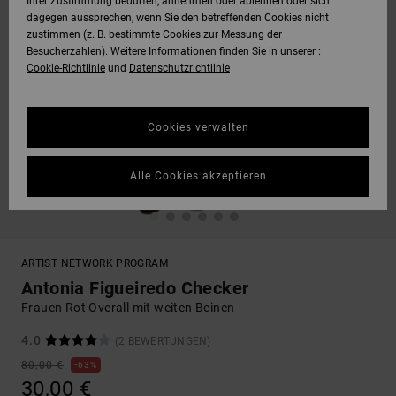
Ihrer Zustimmung bedürfen, annehmen oder ablehnen oder sich
dagegen aussprechen, wenn Sie den betreffenden Cookies nicht
zustimmen (z. B. bestimmte Cookies zur Messung der
Besucherzahlen). Weitere Informationen finden Sie in unserer :
Cookie-Richtlinie
und
Datenschutzrichtlinie
Cookies verwalten
Alle Cookies akzeptieren
ARTIST NETWORK PROGRAM
Antonia Figueiredo Checker
Frauen Rot Overall mit weiten Beinen
4.0
(2 BEWERTUNGEN)
80,00 €
63%
30,00 €