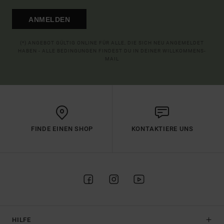
ANMELDEN
(*) ANGEBOT GÜLTIG ONLINE FÜR ALLE, DIE SICH NEU ANGEMELDET
HABEN - ALLE BEDINGUNGEN FINDEST DU IN DEINER WILLKOMMENS-
MAIL
FINDE EINEN SHOP
KONTAKTIERE UNS
HILFE