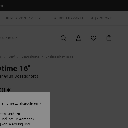
en
HILFE & KONTAKTIERE
GESCHENKKARTE
DE (€)
SHOPS
LOOKBOOK
te
Surf
Boardshorts
Unelastischem Bund
time 16"
r Grün Boardshorts
00 €
LTER RABATT EXTRA 25 %
hren ohne zu akzeptieren
Olive
E
rem Gerät zu
 und Ihre IP-Adresse)
ng von Werbung und