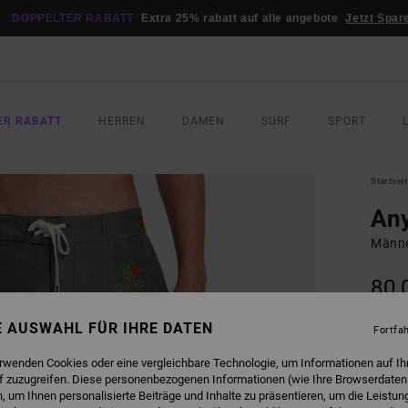
DOPPELTER RABATT
Extra 25% rabatt auf alle angebote
Jetzt Spar
ER RABATT
HERREN
DAMEN
SURF
SPORT
Startsei
Any
Männe
80,
DOPPE
NE AUSWAHL FÜR IHRE DATEN
Fortfa
FARB
erwenden Cookies oder eine vergleichbare Technologie, um Informationen auf Ih
f zuzugreifen. Diese personenbezogenen Informationen (wie Ihre Browserdaten
 um Ihnen personalisierte Beiträge und Inhalte zu präsentieren, um die Leistu