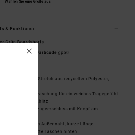
Wählen Sie eine Größe aus
ls & Funktionen
r Grün Boardshorts
AVYBS00339
Farbcode
gpb0
tionen
aterial:
Stoff mit Stretch aus recyceltem Polyester,
mwolle und Hanf
aschung:
Enzymwaschung für ein weiches Tragegefühl
chlitz:
Falscher Schlitz
erschluss:
Kordelzugverschluss mit Knopf am
nschlitz
ußennaht:
40,6 cm Außennaht, kurze Länge
aschen:
Aufgesetzte Taschen hinten