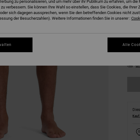
erbung zu personalisieren, und um mehr über ihr Publikum zu erfahren, um die 
 zu verbessern. Sie können Ihre Wahl so einstellen, dass Sie Cookies, die Ihre
der sich dagegen aussprechen, wenn Sie den betreffenden Cookies nicht zust
ssung der Besucherzahlen). Weitere Informationen finden Sie in unserer :
Cooki
28
walten
Alle Coo
34
Gr
Dies
Kauf