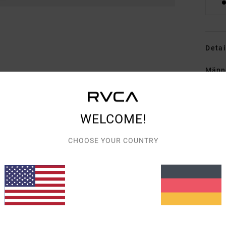
Detai
Männe
Style
Funk
WELCOME!
M
CHOOSE YOUR COUNTRY
Bau
W
S
V
Hose
A
T