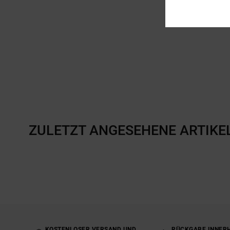
ZULETZT ANGESEHENE ARTIKE
KOSTENLOSER VERSAND UND
RÜCKGABE INNERH