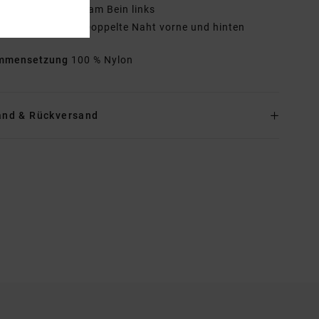
ogo:
RVCA-Patch am Bein links
ndere Features:
Doppelte Naht vorne und hinten
mmensetzung
100 % Nylon
and & Rückversand