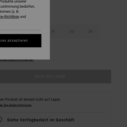
Produkte unserer
r Zustimmung bedürfen,
immen (z. B.
e-Richtlinie
und
29
30
31
32
33
kies akzeptieren
36
38
ößentabelle Ansehen
NICHT AUF LAGER
es Produkt ist derzeit nicht auf Lager.
en Sie andere Optionen
Siehe Verfügbarkeit im Geschäft