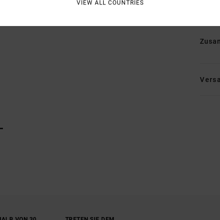
VIEW ALL COUNTRIES
L
A
Zusa
Vers
L
ALB VON 30
TRETEN SIE DEM