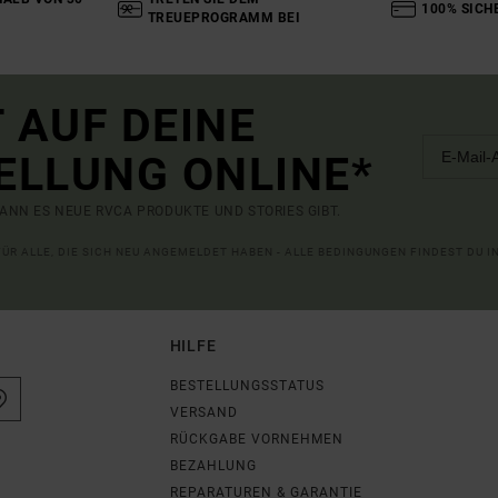
100% SICH
TREUEPROGRAMM BEI
 AUF DEINE
ELLUNG ONLINE*
ANN ES NEUE RVCA PRODUKTE UND STORIES GIBT.
 FÜR ALLE, DIE SICH NEU ANGEMELDET HABEN - ALLE BEDINGUNGEN FINDEST DU 
HILFE
BESTELLUNGSSTATUS
VERSAND
RÜCKGABE VORNEHMEN
BEZAHLUNG
REPARATUREN & GARANTIE