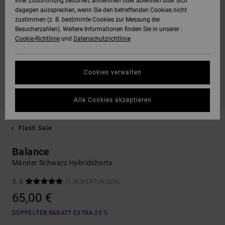
Ihrer Zustimmung bedürfen, annehmen oder ablehnen oder sich
dagegen aussprechen, wenn Sie den betreffenden Cookies nicht
zustimmen (z. B. bestimmte Cookies zur Messung der
Besucherzahlen). Weitere Informationen finden Sie in unserer :
Cookie-Richtlinie
und
Datenschutzrichtlinie
Cookies verwalten
Alle Cookies akzeptieren
Flash Sale
Balance
Männer Schwarz Hybridshorts
5.0
(1 BEWERTUNGEN)
65,00 €
DOPPELTER RABATT EXTRA 25 %