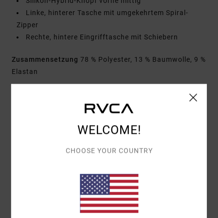
Silikon-Hybrid-Knopf vorne mittig
Linke, hinterer Tasche mit umgekehrtem Spiral-
Zipper
Rechte, hintere Eingrifftasche mit Schiebern
Zusammensetzung
78 % Polyester, 13 % Baumwolle, 9 %
Elastan
Versand & Rückversand
WELCOME!
Kundenbewertungen
CHOOSE YOUR COUNTRY
DURCHSCHNITTLICHE BEWERTUNG
5.0
/5