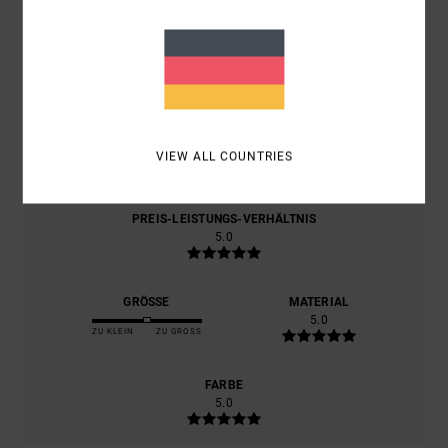
BASIEREND AUF
1 VERIFIZIERTEN BEWERTUNGEN
SEIT
OKTOBER 2025
100% UNSERER KUNDEN EMPFEHLEN DIESES PRODUKT
KOMFORT
5.0
VIEW ALL COUNTRIES
PREIS-LEISTUNGS-VERHÄLTNIS
5.0
GRÖSSE
MATERIAL
5.0
ZU KLEIN
ZU GROSS
FARBE
5.0