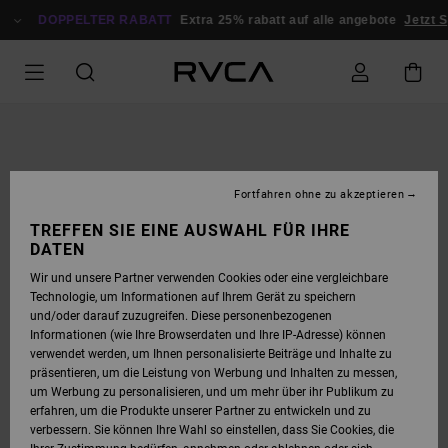
DIREKT
ZUR
DOPPELTER RABATT
Extra 25% rabatt auf alle angebote
Jetzt S
PRODUKTINFORMATION
SPRINGEN
Fortfahren ohne zu akzeptieren
TREFFEN SIE EINE AUSWAHL FÜR IHRE
DATEN
Wir und unsere Partner verwenden Cookies oder eine vergleichbare
Technologie, um Informationen auf Ihrem Gerät zu speichern
und/oder darauf zuzugreifen. Diese personenbezogenen
Informationen (wie Ihre Browserdaten und Ihre IP-Adresse) können
verwendet werden, um Ihnen personalisierte Beiträge und Inhalte zu
präsentieren, um die Leistung von Werbung und Inhalten zu messen,
um Werbung zu personalisieren, und um mehr über ihr Publikum zu
erfahren, um die Produkte unserer Partner zu entwickeln und zu
verbessern. Sie können Ihre Wahl so einstellen, dass Sie Cookies, die