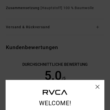
Zusammensetzung
[Hauptstoff] 100 % Baumwolle
Versand & Rückversand
Kundenbewertungen
DURCHSCHNITTLICHE BEWERTUNG
5.0
/5
BASIEREND AUF
2 VERIFIZIERTEN BEWERTUNGEN
SEIT
FEBRUAR 2026
WELCOME!
100% UNSERER KUNDEN EMPFEHLEN DIESES PRODUKT