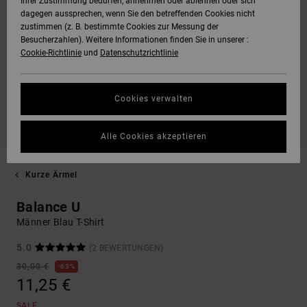
Ihrer Zustimmung bedürfen, annehmen oder ablehnen oder sich
dagegen aussprechen, wenn Sie den betreffenden Cookies nicht
zustimmen (z. B. bestimmte Cookies zur Messung der
Besucherzahlen). Weitere Informationen finden Sie in unserer :
Cookie-Richtlinie
und
Datenschutzrichtlinie
Cookies verwalten
Alle Cookies akzeptieren
Kurze Ärmel
Balance U
Männer Blau T-Shirt
5.0
(2 BEWERTUNGEN)
30,00 €
63%
11,25 €
SALE