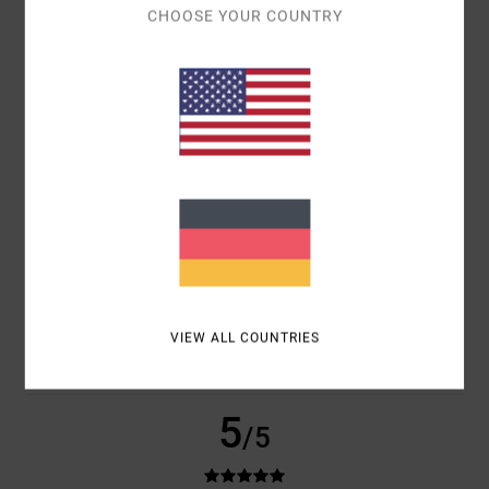
CHOOSE YOUR COUNTRY
KOMFORT
NAN
PREIS-LEISTUNGS-VERHÄLTNIS
4.0
GRÖSSE
MATERIAL
5.0
ZU KLEIN
ZU GROSS
FARBE
5.0
VIEW ALL COUNTRIES
5
/5