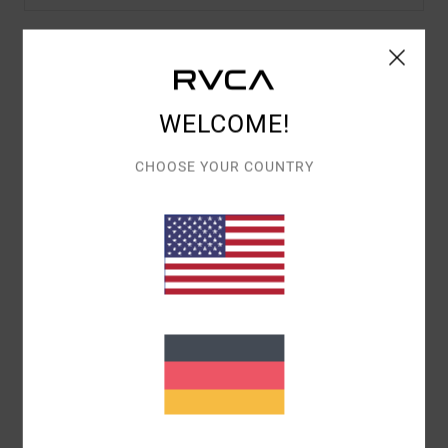
Details & Funktionen
WELCOME!
Frauen Braun Beanie mit Bündchen
Style
AVJHA00215
Farbcode
czh0
CHOOSE YOUR COUNTRY
Funktionen
Material:
Chenille-Stoff aus Acryl
Design:
Umgefaltetes Design
Logo:
VA-Patch
Zusammensetzung
[Hauptstoff] 100 % Acryl
Versand & Rückversand