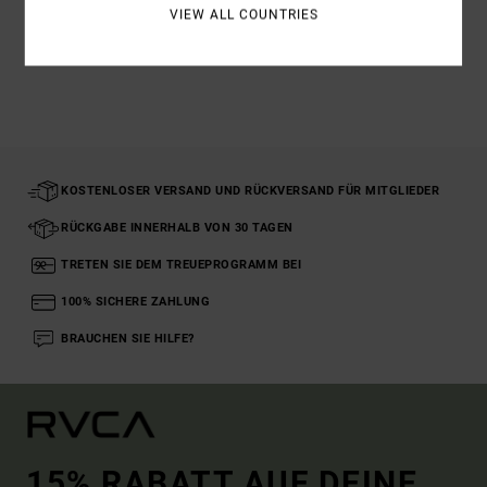
VIEW ALL COUNTRIES
ZULETZT ANGESEHENE ARTIKEL
KOSTENLOSER VERSAND UND RÜCKVERSAND FÜR MITGLIEDER
RÜCKGABE INNERHALB VON 30 TAGEN
TRETEN SIE DEM TREUEPROGRAMM BEI
100% SICHERE ZAHLUNG
BRAUCHEN SIE HILFE?
15% RABATT AUF DEINE