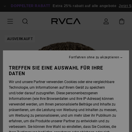
DIREKT
ZUR
DOPPELTER RABATT
Extra 25% rabatt auf alle angebote
Jetzt S
PRODUKTINFORMATION
SPRINGEN
AUSVERKAUFT
Fortfahren ohne zu akzeptieren
TREFFEN SIE EINE AUSWAHL FÜR IHRE
DATEN
Wir und unsere Partner verwenden Cookies oder eine vergleichbare
Technologie, um Informationen auf Ihrem Gerät zu speichern
und/oder darauf zuzugreifen. Diese personenbezogenen
Informationen (wie Ihre Browserdaten und Ihre IP-Adresse) können
verwendet werden, um Ihnen personalisierte Beiträge und Inhalte zu
präsentieren, um die Leistung von Werbung und Inhalten zu messen,
um Werbung zu personalisieren, und um mehr über ihr Publikum zu
erfahren, um die Produkte unserer Partner zu entwickeln und zu
verbessern. Sie können Ihre Wahl so einstellen, dass Sie Cookies, die