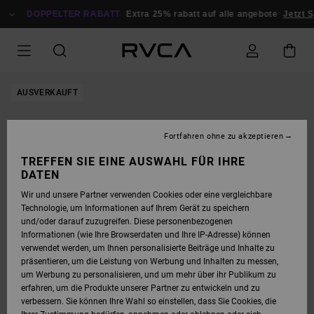
DIREKT
ZUR
DOPPELTER RABATT
Extra 25% rabatt auf alle angebote
Jetzt S
PRODUKTINFORMATION
SPRINGEN
AUSVERKAUFT
Fortfahren ohne zu akzeptieren
TREFFEN SIE EINE AUSWAHL FÜR IHRE
DATEN
Wir und unsere Partner verwenden Cookies oder eine vergleichbare
Technologie, um Informationen auf Ihrem Gerät zu speichern
und/oder darauf zuzugreifen. Diese personenbezogenen
Informationen (wie Ihre Browserdaten und Ihre IP-Adresse) können
verwendet werden, um Ihnen personalisierte Beiträge und Inhalte zu
präsentieren, um die Leistung von Werbung und Inhalten zu messen,
um Werbung zu personalisieren, und um mehr über ihr Publikum zu
erfahren, um die Produkte unserer Partner zu entwickeln und zu
verbessern. Sie können Ihre Wahl so einstellen, dass Sie Cookies, die