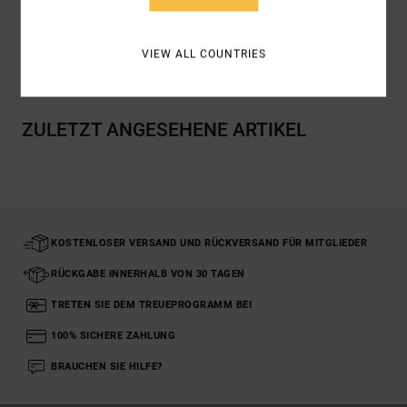
Versand & Rückversand
VIEW ALL COUNTRIES
ZULETZT ANGESEHENE ARTIKEL
KOSTENLOSER VERSAND UND RÜCKVERSAND FÜR MITGLIEDER
RÜCKGABE INNERHALB VON 30 TAGEN
TRETEN SIE DEM TREUEPROGRAMM BEI
100% SICHERE ZAHLUNG
BRAUCHEN SIE HILFE?