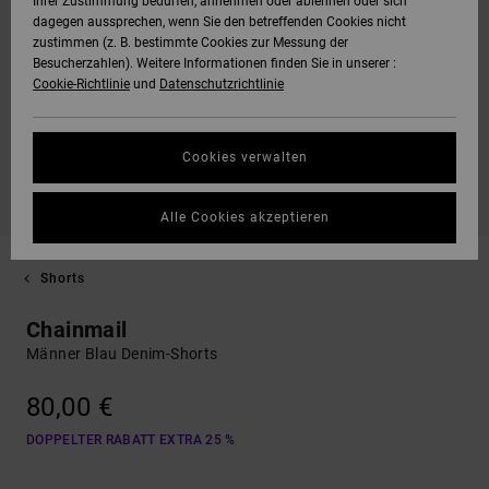
Ihrer Zustimmung bedürfen, annehmen oder ablehnen oder sich
dagegen aussprechen, wenn Sie den betreffenden Cookies nicht
zustimmen (z. B. bestimmte Cookies zur Messung der
Besucherzahlen). Weitere Informationen finden Sie in unserer :
Cookie-Richtlinie
und
Datenschutzrichtlinie
Cookies verwalten
Alle Cookies akzeptieren
Shorts
Chainmail
Männer Blau Denim-Shorts
80,00 €
DOPPELTER RABATT EXTRA 25 %