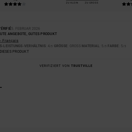
ZU KLEIN
ZU GROSS
ÉRIFIÉ
5. FEBRUAR 2026
UTE ANGEBOTE, GUTES PRODUKT
- Français
S-LEISTUNGS-VERHÄLTNIS
: 4
GRÖSSE
: GROSS
MATERIAL
: 5
FARBE
: 5
/5
/5
/5
DIESES PRODUKT
VERIFIZIERT VON
TRUSTVILLE
L