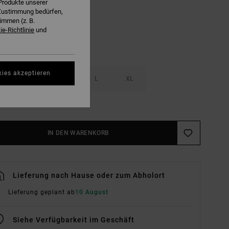
Produkte unserer
r Zustimmung bedürfen,
immen (z. B.
e-Richtlinie
und
kies akzeptieren
S
M
L
XL
ößentabelle Ansehen
IN DEN WARENKORB
Lieferung nach Hause oder zum Abholort
Lieferung geplant ab
10 August
Siehe Verfügbarkeit im Geschäft