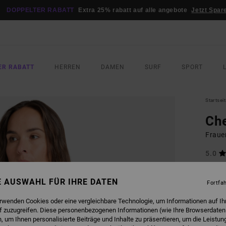
DOPPELTER RABATT
Extra 25% rabatt auf alle angebote
Jetzt Spar
ER RABATT
HERREN
DAMEN
SURF
SPORT
Startsei
Che
Fraue
5.0
75,00
56,
NE AUSWAHL FÜR IHRE DATEN
Fortfa
DOPPE
erwenden Cookies oder eine vergleichbare Technologie, um Informationen auf Ih
f zuzugreifen. Diese personenbezogenen Informationen (wie Ihre Browserdaten
 um Ihnen personalisierte Beiträge und Inhalte zu präsentieren, um die Leistu
FARB