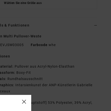
Wählen Sie eine Größe aus
ls & Funktionen
n Multi Pullover-Weste
EVJSW03005
Farbcode
whe
tionen
aterial:
Pullover aus Acryl-Nylon-Elasthan
assform:
Boxy-Fit
als:
Rundhalsausschnitt
raphics:
Intarsienkunst der ANP-Künstlerin Gabrielle
ceaux
mmensetzung
[Hauptstoff] 53% Polyester, 39% Acryl,
lle, 3% Elastan