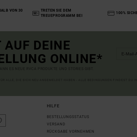
ALB VON 30
TRETEN SIE DEM
100% SICH
TREUEPROGRAMM BEI
 AUF DEINE
ELLUNG ONLINE*
ANN ES NEUE RVCA PRODUKTE UND STORIES GIBT.
 FÜR ALLE, DIE SICH NEU ANGEMELDET HABEN - ALLE BEDINGUNGEN FINDEST DU 
HILFE
BESTELLUNGSSTATUS
VERSAND
RÜCKGABE VORNEHMEN