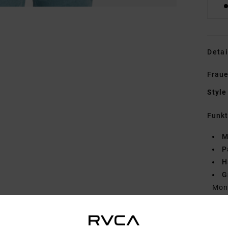
Detai
Fraue
Style
Funk
M
P
H
G
Mon
Zusa
5% Wo