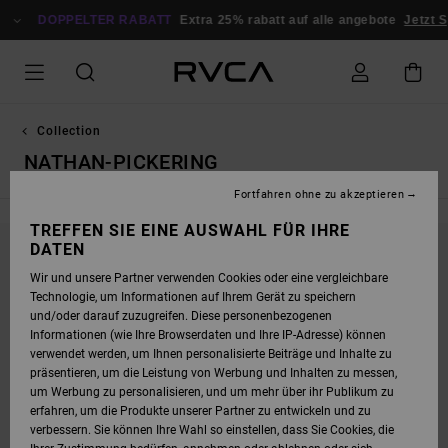
DIREKT
ZUR
DOPPELTER RABATT
Extra 25% rabatt auf alle angebote
Jetzt S
PRODUKT
AUSWAHL
SPRINGEN
Collection
NATHAN-PICKERING
Fortfahren ohne zu akzeptieren
TREFFEN SIE EINE AUSWAHL FÜR IHRE
DATEN
BLEIB DABEI, DIE PRODUKTE SIND BALD
Wir und unsere Partner verwenden Cookies oder eine vergleichbare
WIEDER DA
Technologie, um Informationen auf Ihrem Gerät zu speichern
und/oder darauf zuzugreifen. Diese personenbezogenen
Informationen (wie Ihre Browserdaten und Ihre IP-Adresse) können
verwendet werden, um Ihnen personalisierte Beiträge und Inhalte zu
UPS, WIR KONNTEN KEINE ERGEBNISSE FÜR
präsentieren, um die Leistung von Werbung und Inhalten zu messen,
um Werbung zu personalisieren, und um mehr über ihr Publikum zu
DEINE SUCHE FINDEN.
erfahren, um die Produkte unserer Partner zu entwickeln und zu
KEIN PROBLEM! VERSUCHE ES MIT ANDEREN BEGRIFFEN ODER STÖBERE
verbessern. Sie können Ihre Wahl so einstellen, dass Sie Cookies, die
IN UNSEREN KATEGORIEN, UM ZU FINDEN, WAS DU SUCHST.