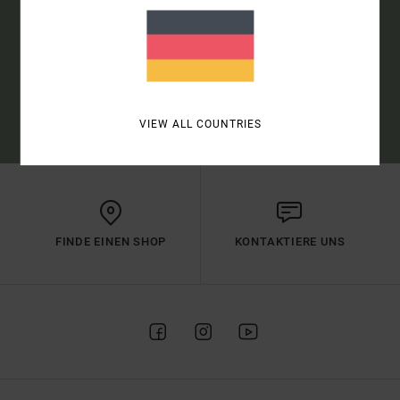
ANMELDEN
(*) ANGEBOT GÜLTIG ONLINE FÜR ALLE, DIE SICH NEU ANGEMELDET
HABEN - ALLE BEDINGUNGEN FINDEST DU IN DEINER WILLKOMMENS-
MAIL
VIEW ALL COUNTRIES
FINDE EINEN SHOP
KONTAKTIERE UNS