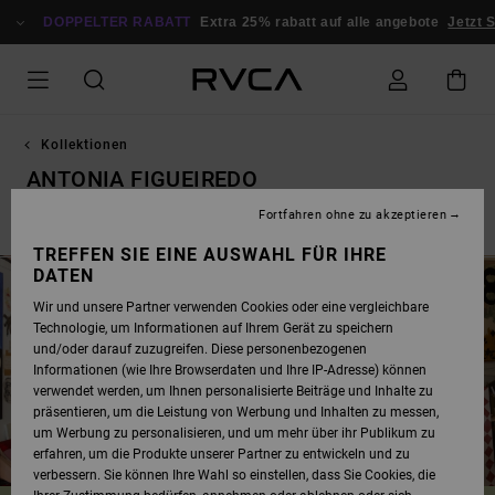
DIREKT
ZUR
DOPPELTER RABATT
Extra 25% rabatt auf alle angebote
Jetzt 
PRODUKT
AUSWAHL
SPRINGEN
Kollektionen
ANTONIA FIGUEIREDO
Fortfahren ohne zu akzeptieren
ten
Dani Miller
Antonia Figueiredo
Dayshift - Essentials
TREFFEN SIE EINE AUSWAHL FÜR IHRE
DATEN
Wir und unsere Partner verwenden Cookies oder eine vergleichbare
Technologie, um Informationen auf Ihrem Gerät zu speichern
und/oder darauf zuzugreifen. Diese personenbezogenen
Informationen (wie Ihre Browserdaten und Ihre IP-Adresse) können
verwendet werden, um Ihnen personalisierte Beiträge und Inhalte zu
präsentieren, um die Leistung von Werbung und Inhalten zu messen,
um Werbung zu personalisieren, und um mehr über ihr Publikum zu
erfahren, um die Produkte unserer Partner zu entwickeln und zu
verbessern. Sie können Ihre Wahl so einstellen, dass Sie Cookies, die