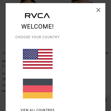
WELCOME!
CHOOSE YOUR COUNTRY
1
1
ARTIST NETWORK PROGRAM
ARTIST NETWORK PROGRAM
Antonia Figueiredo Dive In
Antonia Figueiredo Dive In
Frauen Grün Kurzes Top
Frauen Grün Elastische Shorts
63%
63%
50,00 €
65,00 €
18,75 €
24,37 €
SALE
SALE
DOPPELTER RABATT EXTRA 25 %
DOPPELTER RABATT EXTRA 25 %
VIEW ALL COUNTRIES