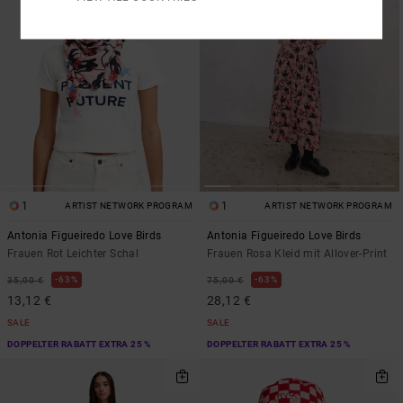
1
1
ARTIST NETWORK PROGRAM
ARTIST NETWORK PROGRAM
Antonia Figueiredo Love Birds
Antonia Figueiredo Love Birds
Frauen Rot Leichter Schal
Frauen Rosa Kleid mit Allover-Print
63%
63%
35,00 €
75,00 €
13,12 €
28,12 €
SALE
SALE
DOPPELTER RABATT EXTRA 25 %
DOPPELTER RABATT EXTRA 25 %