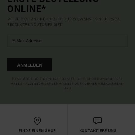
ONLINE*
MELDE DICH AN UND ERFAHRE ZUERST, WANN ES NEUE RVCA
PRODUKTE UND STORIES GIBT.
ANMELDEN
(*) ANGEBOT GÜLTIG ONLINE FÜR ALLE, DIE SICH NEU ANGEMELDET
HABEN - ALLE BEDINGUNGEN FINDEST DU IN DEINER WILLKOMMENS-
MAIL
FINDE EINEN SHOP
KONTAKTIERE UNS