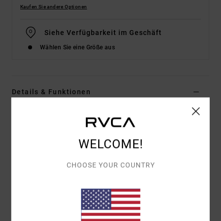
Kaufen Sie andere Optionen
Siehe Verfügbarkeit im Geschäft
Wählen Sie eine Größe aus
Details & Funktionen
Männer Braun Boardshorts
Style
AVYBS00338
Farbcode
csp0
WELCOME!
Funktionen
CHOOSE YOUR COUNTRY
Material:
Stoff mit Stretch aus recyceltem
Polyester, Baumwolle und Hanf
Waschung:
Enzymwaschung für ein weiches
Tragegefühl