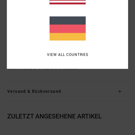
Schlitz:
Falscher Schlitz
Verschluss:
Kordelzugverschluss mit Knopf am
Hosenschlitz
Außennaht:
40,6 cm Außennaht, kurze Länge
Taschen:
Aufgesetzte Taschen hinten
Logo:
RVCA-Patch am Bein links
Andere Features:
Doppelte Naht vorne und hinten
VIEW ALL COUNTRIES
Zusammensetzung
66 % recyceltes Polyester, 20 %
Baumwolle, 8 % Hanf, 6 % Elastan
Versand & Rückversand
ZULETZT ANGESEHENE ARTIKEL