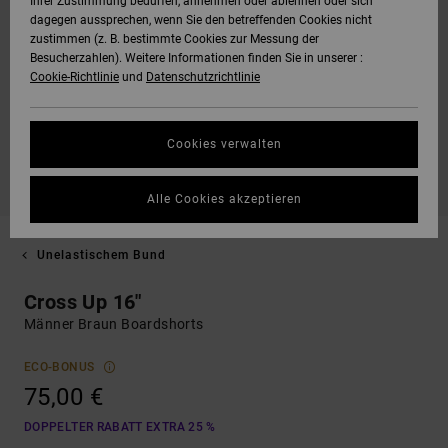
Ihrer Zustimmung bedürfen, annehmen oder ablehnen oder sich
dagegen aussprechen, wenn Sie den betreffenden Cookies nicht
zustimmen (z. B. bestimmte Cookies zur Messung der
Besucherzahlen). Weitere Informationen finden Sie in unserer :
Cookie-Richtlinie
und
Datenschutzrichtlinie
Cookies verwalten
Alle Cookies akzeptieren
Unelastischem Bund
Cross Up 16"
Männer Braun Boardshorts
ECO-BONUS
75,00 €
DOPPELTER RABATT EXTRA 25 %