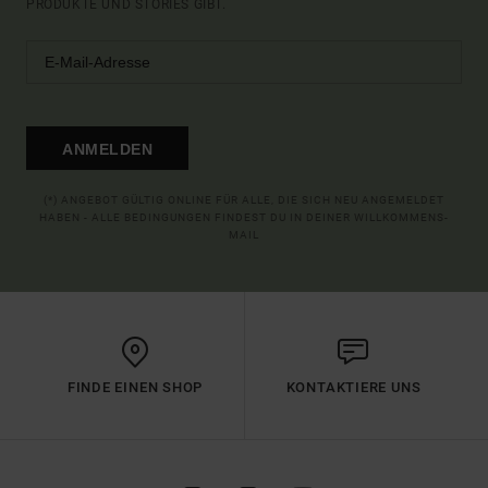
PRODUKTE UND STORIES GIBT.
ANMELDEN
(*) ANGEBOT GÜLTIG ONLINE FÜR ALLE, DIE SICH NEU ANGEMELDET
HABEN - ALLE BEDINGUNGEN FINDEST DU IN DEINER WILLKOMMENS-
MAIL
FINDE EINEN SHOP
KONTAKTIERE UNS