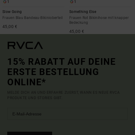
1
1
Slow Going
Something Else
Frauen Blau Bandeau-Bikinioberteil
Frauen Rot Bikinihose mit knapper
Bedeckung
45,00 €
45,00 €
15% RABATT AUF DEINE
ERSTE BESTELLUNG
ONLINE*
MELDE DICH AN UND ERFAHRE ZUERST, WANN ES NEUE RVCA
PRODUKTE UND STORIES GIBT.