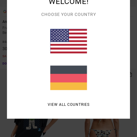
WELCOME!
1
1
ARTIST NETWORK PROGRAM
CHOOSE YOUR COUNTRY
Antonia Figueiredo Checker
Labour Dayshift
Frauen Rot Overall mit weiten
Frauen Braun Kurzärmliges Hemd
Beinen
48%
60,00 €
63%
80,00 €
31,50 €
30,00 €
SALE
SALE
DOPPELTER RABATT EXTRA 25 %
DOPPELTER RABATT EXTRA 25 %
NEUHEITEN
VIEW ALL COUNTRIES