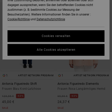
Ihrer Zustimmung bedürfen, annehmen oder ablehnen oder sich
DIREKT
ÜBERSPRINGEN
dagegen aussprechen, wenn Sie den betreffenden Cookies nicht
ZU
UND
zustimmen (z. B. bestimmte Cookies zur Messung der
DEN
FILTERN
FILTERKRITERIEN
NACH
Besucherzahlen). Weitere Informationen finden Sie in unserer :
SPRINGEN
Cookie-Richtlinie
und
Datenschutzrichtlinie
Cookies verwalten
Alle Cookies akzeptieren
1
1
ARTIST NETWORK PROGRAM
ARTIST NETWORK PROGRAM
Antonia Figueiredo Shift
Antonia Figueiredo Elements
Frauen Blau Kord-Latzhose
Frauen Rosa Langärmliges Hemd
63%
63%
120,00 €
65,00 €
45,00 €
24,37 €
SALE
SALE