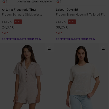
1
1
ARTIST NETWORK PROGRAM
Antonia Figueiredo Tiger
Labour Dayshift
Frauen Schwarz Strick-Weste
Frauen Braun Hose mit Tailored Fit
63%
55%
65,00 €
85,00 €
24,37 €
38,25 €
SALE
SALE
DOPPELTER RABATT EXTRA 25 %
DOPPELTER RABATT EXTRA 25 %