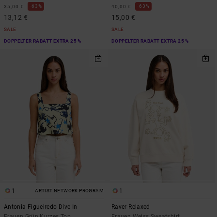
63%
63%
35,00 €
40,00 €
13,12 €
15,00 €
SALE
SALE
DOPPELTER RABATT EXTRA 25 %
DOPPELTER RABATT EXTRA 25 %
1
1
ARTIST NETWORK PROGRAM
Antonia Figueiredo Dive In
Raver Relaxed
Frauen Grün Kurzes Top
Frauen Weiss Sweatshirt