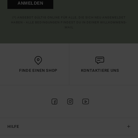
ANMELDEN
(*) ANGEBOT GÜLTIG ONLINE FÜR ALLE, DIE SICH NEU ANGEMELDET
HABEN - ALLE BEDINGUNGEN FINDEST DU IN DEINER WILLKOMMENS-
MAIL
FINDE EINEN SHOP
KONTAKTIERE UNS
HILFE