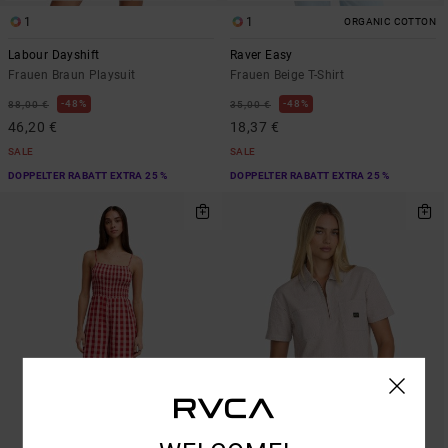
1
1
ORGANIC COTTON
Labour Dayshift
Raver Easy
Frauen Braun Playsuit
Frauen Beige T-Shirt
48%
48%
88,00 €
35,00 €
46,20 €
18,37 €
SALE
SALE
DOPPELTER RABATT EXTRA 25 %
DOPPELTER RABATT EXTRA 25 %