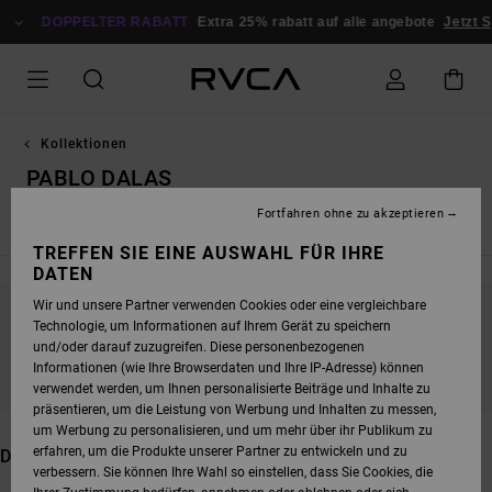
DIREKT
DOPPELTER RABATT
ZUR
Extra 25% rabatt auf alle angebote
Jetzt Sparen
PRODUKT
AUSWAHL
SPRINGEN
Kollektionen
PABLO DALAS
Fortfahren ohne zu akzeptieren
Neuheiten
Dani Miller
Antonia Figueiredo
Dayshift - Ess
TREFFEN SIE EINE AUSWAHL FÜR IHRE
DATEN
Wir und unsere Partner verwenden Cookies oder eine vergleichbare
Technologie, um Informationen auf Ihrem Gerät zu speichern
BLEIB DABEI, DIE PRODUKTE SIND BALD
und/oder darauf zuzugreifen. Diese personenbezogenen
WIEDER DA
Informationen (wie Ihre Browserdaten und Ihre IP-Adresse) können
verwendet werden, um Ihnen personalisierte Beiträge und Inhalte zu
präsentieren, um die Leistung von Werbung und Inhalten zu messen,
um Werbung zu personalisieren, und um mehr über ihr Publikum zu
erfahren, um die Produkte unserer Partner zu entwickeln und zu
DAS KÖNNTE DIR AUCH GEFALLEN
verbessern. Sie können Ihre Wahl so einstellen, dass Sie Cookies, die