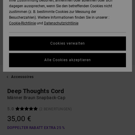
Ihrer Zustimmung bedürfen, annehmen oder ablehnen oder sich
dagegen aussprechen, wenn Sie den betreffenden Cookies nicht
zustimmen (z. B. bestimmte Cookies zur Messung der
Besucherzahlen). Weitere Informationen finden Sie in unserer :
Cookie-Richtlinie
und
Datenschutzrichtlinie
Cookies verwalten
Alle Cookies akzeptieren
Accessoires
Deep Thoughts Cord
Männer Braun Snapback-Cap
5.0
(2 BEWERTUNGEN)
35,00 €
DOPPELTER RABATT EXTRA 25 %