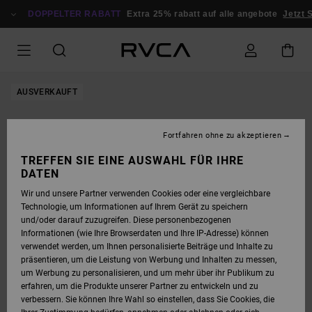
DIREKT
ZUR
DOPPELTER RABATT
Extra 25% rabatt auf alle angebote
Jetzt S
PRODUKTINFORMATION
SPRINGEN
AUSVERKAUFT
Fortfahren ohne zu akzeptieren
TREFFEN SIE EINE AUSWAHL FÜR IHRE
DATEN
Wir und unsere Partner verwenden Cookies oder eine vergleichbare
Technologie, um Informationen auf Ihrem Gerät zu speichern
und/oder darauf zuzugreifen. Diese personenbezogenen
Informationen (wie Ihre Browserdaten und Ihre IP-Adresse) können
verwendet werden, um Ihnen personalisierte Beiträge und Inhalte zu
präsentieren, um die Leistung von Werbung und Inhalten zu messen,
um Werbung zu personalisieren, und um mehr über ihr Publikum zu
erfahren, um die Produkte unserer Partner zu entwickeln und zu
verbessern. Sie können Ihre Wahl so einstellen, dass Sie Cookies, die