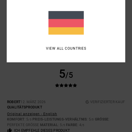
GRÖSSE
MATERIAL
5.0
ZU KLEIN
ZU GROSS
FARBE
4.0
VIEW ALL COUNTRIES
5
/5
ROBERT
12. MÄRZ 2026
VERIFIZIERTER KAUF
QUALITÄTSPRODUKT
Original anzeigen - English
KOMFORT
: 5
PREIS-LEISTUNGS-VERHÄLTNIS
: 5
GRÖSSE
:
/5
/5
PERFEKTE GRÖSSE
MATERIAL
: 5
FARBE
: 4
/5
/5
ICH EMPFEHLE DIESES PRODUKT