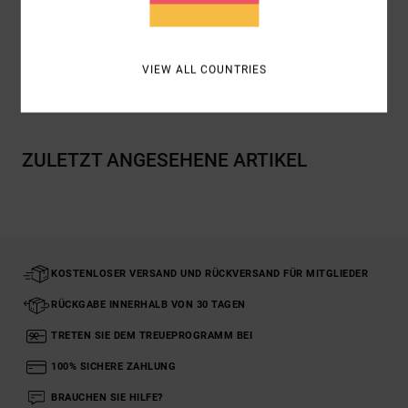
Zusammensetzung
[Hauptstoff] 100 % Baumwolle
VIEW ALL COUNTRIES
Versand & Rückversand
ZULETZT ANGESEHENE ARTIKEL
KOSTENLOSER VERSAND UND RÜCKVERSAND FÜR MITGLIEDER
RÜCKGABE INNERHALB VON 30 TAGEN
TRETEN SIE DEM TREUEPROGRAMM BEI
100% SICHERE ZAHLUNG
BRAUCHEN SIE HILFE?