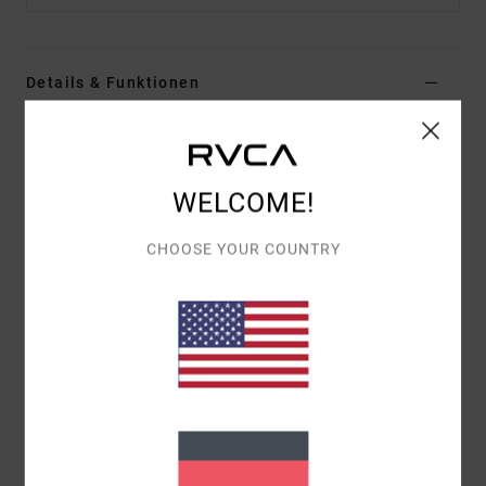
Details & Funktionen
Männer Braun Snapback-Cap
Style
AVYHA00660
Farbcode
cnw0
WELCOME!
Funktionen
CHOOSE YOUR COUNTRY
Material: Feiner Kordstoff aus Baumwolle
Passform: Mittlere Passform
Design: Leicht strukturiertes 5-Panel-Design
Schirm: Flacher Schirm
Verschluss: Snapback-Verschluss
Logo: Gewebter RVCA-Patch am vorderen Panel
Custom-RVCA-Flaggenlabel am Verschluss
Gewebtes Innen-Logo