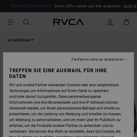
DIREKT
ZUR
DOPPELTER RABATT
Extra 25% rabatt auf alle angebote
Jetzt S
PRODUKTINFORMATION
SPRINGEN
AUSVERKAUFT
Fortfahren ohne zu akzeptieren
TREFFEN SIE EINE AUSWAHL FÜR IHRE
DATEN
Wir und unsere Partner verwenden Cookies oder eine vergleichbare
Technologie, um Informationen auf Ihrem Gerät zu speichern
und/oder darauf zuzugreifen. Diese personenbezogenen
Informationen (wie Ihre Browserdaten und Ihre IP-Adresse) können
verwendet werden, um Ihnen personalisierte Beiträge und Inhalte zu
präsentieren, um die Leistung von Werbung und Inhalten zu messen,
um Werbung zu personalisieren, und um mehr über ihr Publikum zu
erfahren, um die Produkte unserer Partner zu entwickeln und zu
verbessern. Sie können Ihre Wahl so einstellen, dass Sie Cookies, die