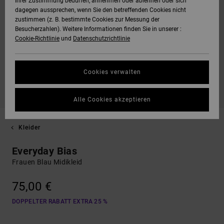
Ihrer Zustimmung bedürfen, annehmen oder ablehnen oder sich
dagegen aussprechen, wenn Sie den betreffenden Cookies nicht
zustimmen (z. B. bestimmte Cookies zur Messung der
Besucherzahlen). Weitere Informationen finden Sie in unserer :
Cookie-Richtlinie
und
Datenschutzrichtlinie
Cookies verwalten
Alle Cookies akzeptieren
Kleider
Everyday Bias
Frauen Blau Midikleid
75,00 €
DOPPELTER RABATT EXTRA 25 %