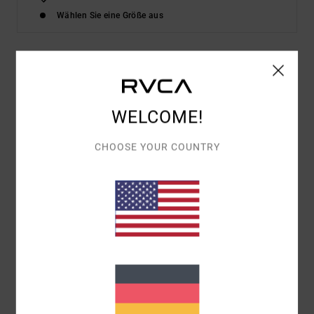
Wählen Sie eine Größe aus
Details & Funktionen
Frauen Blau Midikleid
WELCOME!
Style
UVJWD00168
Farbcode
byl0
CHOOSE YOUR COUNTRY
Funktionen
Material:
Mischgewebe aus Baumwolle und Viskose
Passform:
mittellanger Schnitt
Ausschnitt:
V-Ausschnitt
Riemen:
verstellbare Schulterriemen
Logo:
Logo-Metallplakette am Nacken
Zusammensetzung
55 % Baumwolle, 45 % Viskose