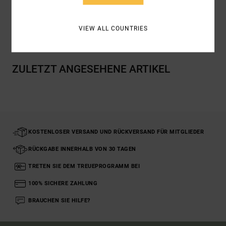
Versand & Rückversand
VIEW ALL COUNTRIES
ZULETZT ANGESEHENE ARTIKEL
KOSTENLOSER VERSAND UND RÜCKVERSAND FÜR MITGLIEDER
RÜCKGABE INNERHALB VON 30 TAGEN
TRETEN SIE DEM TREUEPROGRAMM BEI
100% SICHERE ZAHLUNG
BRAUCHEN SIE HILFE?