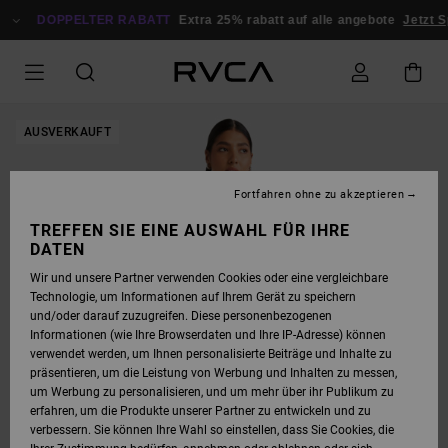
DIREKT
ZUR
DOPPELTER RABATT
Extra 25% rabatt auf alle angebote
Jetzt S
PRODUKTINFORMATION
SPRINGEN
AUSVERKAUFT
Fortfahren ohne zu akzeptieren
TREFFEN SIE EINE AUSWAHL FÜR IHRE
DATEN
Wir und unsere Partner verwenden Cookies oder eine vergleichbare
Technologie, um Informationen auf Ihrem Gerät zu speichern
und/oder darauf zuzugreifen. Diese personenbezogenen
Informationen (wie Ihre Browserdaten und Ihre IP-Adresse) können
verwendet werden, um Ihnen personalisierte Beiträge und Inhalte zu
präsentieren, um die Leistung von Werbung und Inhalten zu messen,
um Werbung zu personalisieren, und um mehr über ihr Publikum zu
erfahren, um die Produkte unserer Partner zu entwickeln und zu
verbessern. Sie können Ihre Wahl so einstellen, dass Sie Cookies, die