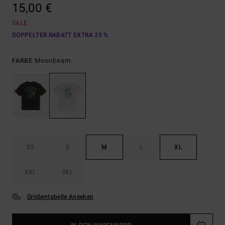
15,00 €
SALE
DOPPELTER RABATT EXTRA 25 %
Moonbeam
FARBE
XS
S
M
L
XL
XXL
3XL
Größentabelle Ansehen