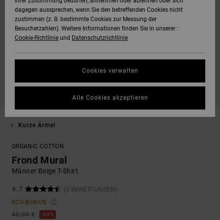
Ihrer Zustimmung bedürfen, annehmen oder ablehnen oder sich
dagegen aussprechen, wenn Sie den betreffenden Cookies nicht
zustimmen (z. B. bestimmte Cookies zur Messung der
Besucherzahlen). Weitere Informationen finden Sie in unserer :
Cookie-Richtlinie
und
Datenschutzrichtlinie
Cookies verwalten
Alle Cookies akzeptieren
Kurze Ärmel
ORGANIC COTTON
Frond Mural
Männer Beige T-Shirt
4.7
(3 BEWERTUNGEN)
ECO-BONUS
40,00 €
63%