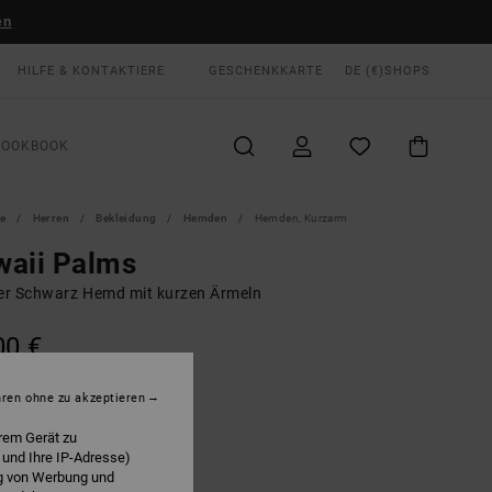
en
HILFE & KONTAKTIERE
GESCHENKKARTE
DE (€)
SHOPS
LOOKBOOK
te
Herren
Bekleidung
Hemden
Hemden, Kurzarm
waii Palms
r Schwarz Hemd mit kurzen Ärmeln
00 €
LTER RABATT EXTRA 25 %
hren ohne zu akzeptieren
Black
E
rem Gerät zu
 und Ihre IP-Adresse)
ng von Werbung und