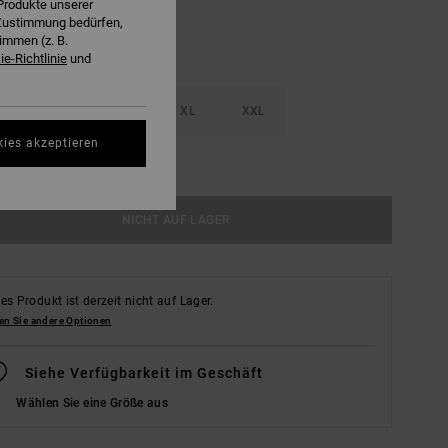
Produkte unserer
r Zustimmung bedürfen,
immen (z. B.
e-Richtlinie
und
M
L
XL
XXL
kies akzeptieren
ößentabelle Ansehen
NICHT AUF LAGER
es Produkt ist derzeit nicht auf Lager.
en Sie andere Optionen
Siehe Verfügbarkeit im Geschäft
Wählen Sie eine Größe aus