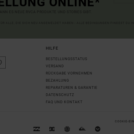
ELLUNG ONLINE*
ANN ES NEUE RVCA PRODUKTE UND STORIES GIBT.
 FÜR ALLE, DIE SICH NEU ANGEMELDET HABEN - ALLE BEDINGUNGEN FINDEST DU 
HILFE
BESTELLUNGSSTATUS
VERSAND
RÜCKGABE VORNEHMEN
BEZAHLUNG
REPARATUREN & GARANTIE
DATENSCHUTZ
FAQ UND KONTAKT
COOKIE-EI