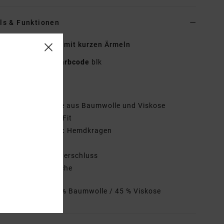
ls & Funktionen
r Schwarz Hemd mit kurzen Ärmeln
23A041506
Farbcode
blk
tionen
toff:
Mischgewebe aus Baumwolle und Viskose
assform:
Regular Fit
ragen/Ausschnitt:
Hemdkragen
rmel:
kurzärmlig
erschluss:
Knopfverschluss
aschen:
Brusttasche
mmensetzung
55 % Baumwolle / 45 % Viskose