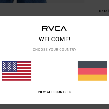
Detai
Männe
Style
WELCOME!
Funk
CHOOSE YOUR COUNTRY
S
P
K
Ä
V
T
VIEW ALL COUNTRIES
Zusa