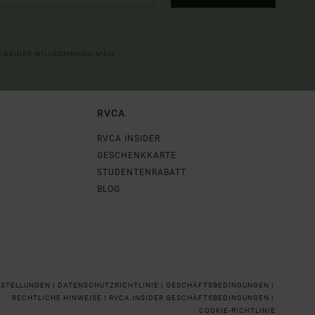
IN DEINER WILLKOMMENS-MAIL
RVCA
RVCA INSIDER
GESCHENKKARTE
STUDENTENRABATT
BLOG
NSTELLUNGEN |
DATENSCHUTZRICHTLINIE |
GESCHÄFTSBEDINGUNGEN |
RECHTLICHE HINWEISE |
RVCA INSIDER GESCHÄFTSBEDINGUNGEN |
COOKIE-RICHTLINIE