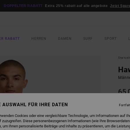
DOPPELTER RABATT
Extra 25% rabatt auf alle angebote
Jetzt Spar
ER RABATT
HERREN
DAMEN
SURF
SPORT
Startsei
Ha
Männe
65,
DOPPE
NE AUSWAHL FÜR IHRE DATEN
Fortfa
FARB
erwenden Cookies oder eine vergleichbare Technologie, um Informationen auf Ih
f zuzugreifen. Diese personenbezogenen Informationen (wie Ihre Browserdaten
 um Ihnen personalisierte Beiträge und Inhalte zu präsentieren, um die Leistu