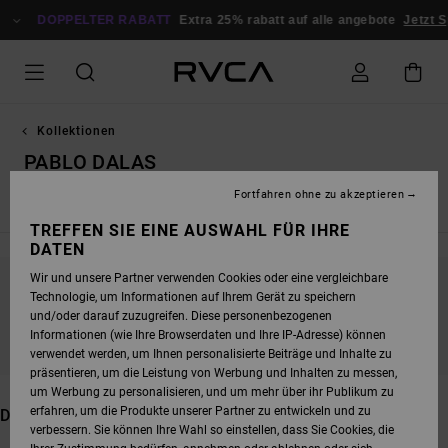
DIREKT
DOPPELTER RABATT
ZUR
Extra 25% rabatt auf alle angebote
Jetzt Sparen
PRODUKT
AUSWAHL
SPRINGEN
Kollektionen
PABLO DALAS
Fortfahren ohne zu akzeptieren
Neue Kollektion
Dani Miller
Tarot Series
Exotica
Ed T
TREFFEN SIE EINE AUSWAHL FÜR IHRE
DATEN
Wir und unsere Partner verwenden Cookies oder eine vergleichbare
Technologie, um Informationen auf Ihrem Gerät zu speichern
BLEIB DABEI, DIE PRODUKTE SIND BALD
und/oder darauf zuzugreifen. Diese personenbezogenen
WIEDER DA
Informationen (wie Ihre Browserdaten und Ihre IP-Adresse) können
verwendet werden, um Ihnen personalisierte Beiträge und Inhalte zu
präsentieren, um die Leistung von Werbung und Inhalten zu messen,
um Werbung zu personalisieren, und um mehr über ihr Publikum zu
erfahren, um die Produkte unserer Partner zu entwickeln und zu
DAS KÖNNTE DIR AUCH GEFALLEN
verbessern. Sie können Ihre Wahl so einstellen, dass Sie Cookies, die