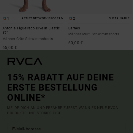
1
2
ARTIST NETWORK PROGRAM
SUSTAINABLE
Antonia Figueiredo Dive In Elastic
Barnes
17"
Männer Multi Schwimmshorts
Männer Grün Schwimmshorts
60,00 €
65,00 €
15% RABATT AUF DEINE
ERSTE BESTELLUNG
ONLINE*
MELDE DICH AN UND ERFAHRE ZUERST, WANN ES NEUE RVCA
PRODUKTE UND STORIES GIBT.