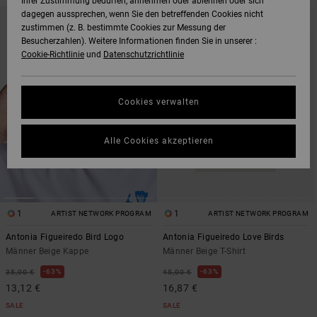
Ihrer Zustimmung bedürfen, annehmen oder ablehnen oder sich
DIREKT
ÜBERSPRINGEN
dagegen aussprechen, wenn Sie den betreffenden Cookies nicht
ZU
UND
zustimmen (z. B. bestimmte Cookies zur Messung der
DEN
FILTERN
FILTERKRITERIEN
NACH
Besucherzahlen). Weitere Informationen finden Sie in unserer :
SPRINGEN
Cookie-Richtlinie
und
Datenschutzrichtlinie
Cookies verwalten
Alle Cookies akzeptieren
1
1
ARTIST NETWORK PROGRAM
ARTIST NETWORK PROGRAM
Antonia Figueiredo Bird Logo
Antonia Figueiredo Love Birds
Männer Beige Kappe
Männer Beige T-Shirt
63%
63%
35,00 €
45,00 €
13,12 €
16,87 €
SALE
SALE