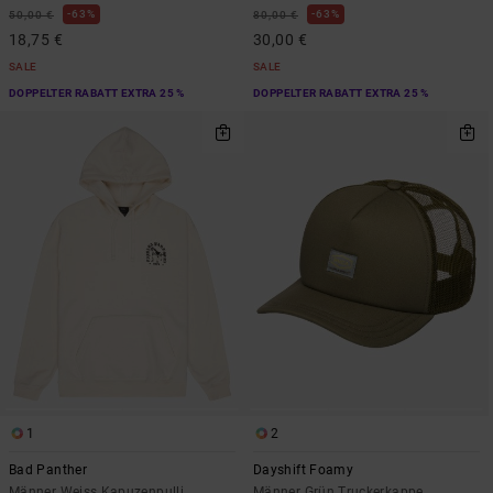
63%
63%
50,00 €
80,00 €
18,75 €
30,00 €
SALE
SALE
DOPPELTER RABATT EXTRA 25 %
DOPPELTER RABATT EXTRA 25 %
1
2
Bad Panther
Dayshift Foamy
Männer Weiss Kapuzenpulli
Männer Grün Truckerkappe