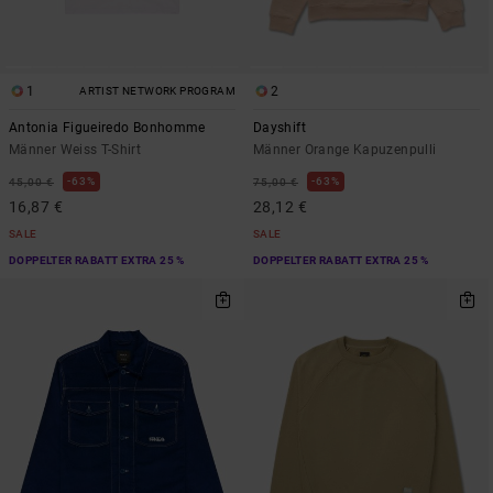
1
2
ARTIST NETWORK PROGRAM
Antonia Figueiredo Bonhomme
Dayshift
Männer Weiss T-Shirt
Männer Orange Kapuzenpulli
63%
63%
45,00 €
75,00 €
16,87 €
28,12 €
SALE
SALE
DOPPELTER RABATT EXTRA 25 %
DOPPELTER RABATT EXTRA 25 %