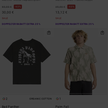
63%
63%
80,00 €
35,00 €
30,00 €
13,12 €
SALE
SALE
DOPPELTER RABATT EXTRA 25 %
DOPPELTER RABATT EXTRA 25 %
2
1
ORGANIC COTTON
Bad Panther
Palm Fall