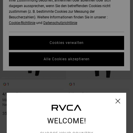
Ihrer Zustimmung bedürfen, annehmen oder ablehnen oder sich
ZU
UND
dagegen aussprechen, wenn Sie den betreffenden Cookies nicht
DEN
FILTERN
FILTERKRITERIEN
NACH
zustimmen (z. B. bestimmte Cookies zur Messung der
SPRINGEN
Besucherzahlen). Weitere Informationen finden Sie in unserer :
Cookie-Richtlinie
und
Datenschutzrichtlinie
Cookies verwalten
Alle Cookies akzeptieren
1
1
4/3mm Balance
3/2mm Balance
Männer Schwarz Chest-Zip-
Männer Schwarz Chest-Zip-
Neoprenanzug
Neoprenanzug
350,00 €
40%
350,00 €
WELCOME!
210,00 €
SALE