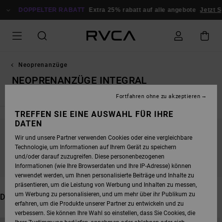
DIREKT
ZUR
DOPPELTER RABATT
Extra 25% rabatt auf alle angebote
Jetzt S
PRODUKT
AUSWAHL
SPRINGEN
Neoprenanzüge
NEOPRENANZÜGE INTEGRAL
Fortfahren ohne zu akzeptieren
TREFFEN SIE EINE AUSWAHL FÜR IHRE
DATEN
Wir und unsere Partner verwenden Cookies oder eine vergleichbare
BLEIB DABEI, DIE PRODUKTE SIND BALD
Technologie, um Informationen auf Ihrem Gerät zu speichern
WIEDER DA
und/oder darauf zuzugreifen. Diese personenbezogenen
Informationen (wie Ihre Browserdaten und Ihre IP-Adresse) können
verwendet werden, um Ihnen personalisierte Beiträge und Inhalte zu
präsentieren, um die Leistung von Werbung und Inhalten zu messen,
um Werbung zu personalisieren, und um mehr über ihr Publikum zu
DAS KÖNNTE DIR AUCH GEFALLEN
erfahren, um die Produkte unserer Partner zu entwickeln und zu
verbessern. Sie können Ihre Wahl so einstellen, dass Sie Cookies, die
DIREKT
ÜBERSPRINGEN