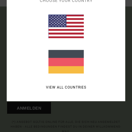
CHOOSE YOUR COUNTRY
DOPPELTER RABATT EXTRA 25 %
15% RABATT AUF DEINE
ERSTE BESTELLUNG
ONLINE*
MELDE DICH AN UND ERFAHRE ZUERST, WANN ES NEUE RVCA
PRODUKTE UND STORIES GIBT.
VIEW ALL COUNTRIES
ANMELDEN
(*) ANGEBOT GÜLTIG ONLINE FÜR ALLE, DIE SICH NEU ANGEMELDET
HABEN - ALLE BEDINGUNGEN FINDEST DU IN DEINER WILLKOMMENS-
MAIL