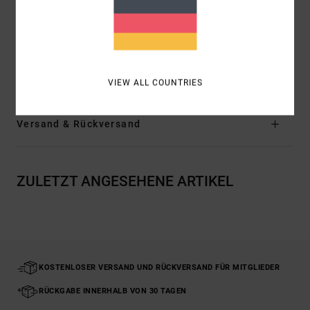
Logo:
RVCA-Solo-Label auf der Brusttasche am
Saum
Andere Features: Leichter Bogensaum
Zusammensetzung
55 % Leinen, 45 % Viskose
VIEW ALL COUNTRIES
Versand & Rückversand
ZULETZT ANGESEHENE ARTIKEL
KOSTENLOSER VERSAND UND RÜCKVERSAND FÜR MITGLIEDER
RÜCKGABE INNERHALB VON 30 TAGEN