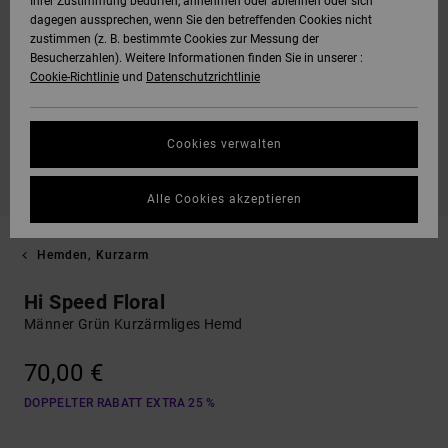
Ihrer Zustimmung bedürfen, annehmen oder ablehnen oder sich
dagegen aussprechen, wenn Sie den betreffenden Cookies nicht
zustimmen (z. B. bestimmte Cookies zur Messung der
Besucherzahlen). Weitere Informationen finden Sie in unserer :
Cookie-Richtlinie
und
Datenschutzrichtlinie
Cookies verwalten
Alle Cookies akzeptieren
Hemden, Kurzarm
Hi Speed Floral
Männer Grün Kurzärmliges Hemd
70,00 €
DOPPELTER RABATT EXTRA 25 %