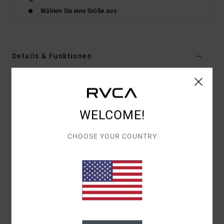
Wählen Sie eine Größe aus
Details & Funktionen
Männer Grün Kurzärmliges Hemd
Style
AVYWT00468
Farbcode
grn
WELCOME!
Funktionen
CHOOSE YOUR COUNTRY
Material:
Mischgewebe aus Leinen und Viskose
[160 g/m2]
Passform:
Easy Fit
Ausschnitt:
Camp Kragenausschnitt
Ärmel:
Kurzärmlig
Verschluss:
Knopfverschluss
Taschen:
Einzelne Brusttasche