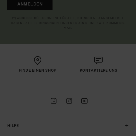
ANMELDEN
(*) ANGEBOT GÜLTIG ONLINE FÜR ALLE, DIE SICH NEU ANGEMELDET
HABEN - ALLE BEDINGUNGEN FINDEST DU IN DEINER WILLKOMMENS-
MAIL
FINDE EINEN SHOP
KONTAKTIERE UNS
HILFE