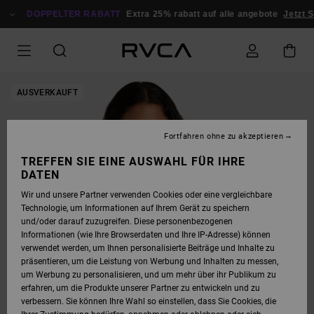
DIREKT
ZUR
DOPPELTER RABATT
Extra 25% rabatt auf alle angebote
Jetzt S
PRODUKTINFORMATION
SPRINGEN
AUSVERKAUFT
Fortfahren ohne zu akzeptieren
TREFFEN SIE EINE AUSWAHL FÜR IHRE
DATEN
Wir und unsere Partner verwenden Cookies oder eine vergleichbare
Technologie, um Informationen auf Ihrem Gerät zu speichern
und/oder darauf zuzugreifen. Diese personenbezogenen
Informationen (wie Ihre Browserdaten und Ihre IP-Adresse) können
verwendet werden, um Ihnen personalisierte Beiträge und Inhalte zu
präsentieren, um die Leistung von Werbung und Inhalten zu messen,
um Werbung zu personalisieren, und um mehr über ihr Publikum zu
erfahren, um die Produkte unserer Partner zu entwickeln und zu
verbessern. Sie können Ihre Wahl so einstellen, dass Sie Cookies, die