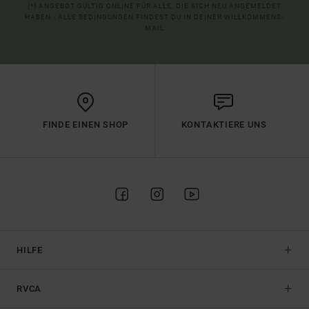
(*) ANGEBOT GÜLTIG ONLINE FÜR ALLE, DIE SICH NEU ANGEMELDET
HABEN - ALLE BEDINGUNGEN FINDEST DU IN DEINER WILLKOMMENS-
MAIL
FINDE EINEN SHOP
KONTAKTIERE UNS
HILFE
RVCA