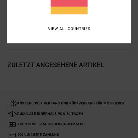
Verschluss:
Schleife hinten
Zusammensetzung
84 % recyceltes Nylon, 16 % Elastan
VIEW ALL COUNTRIES
Versand & Rückversand
ZULETZT ANGESEHENE ARTIKEL
KOSTENLOSER VERSAND UND RÜCKVERSAND FÜR MITGLIEDER
RÜCKGABE INNERHALB VON 30 TAGEN
TRETEN SIE DEM TREUEPROGRAMM BEI
100% SICHERE ZAHLUNG