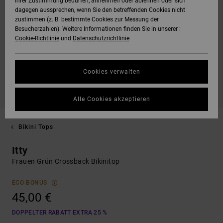
Ihrer Zustimmung bedürfen, annehmen oder ablehnen oder sich
dagegen aussprechen, wenn Sie den betreffenden Cookies nicht
zustimmen (z. B. bestimmte Cookies zur Messung der
Besucherzahlen). Weitere Informationen finden Sie in unserer :
Cookie-Richtlinie
und
Datenschutzrichtlinie
Cookies verwalten
Alle Cookies akzeptieren
Bikini Tops
Itty
Frauen Grün Crossback Bikinitop
ECO-BONUS
45,00 €
DOPPELTER RABATT EXTRA 25 %