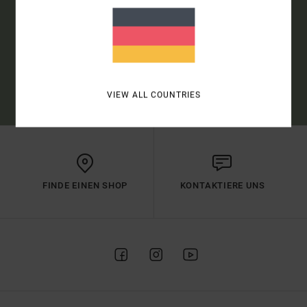
ANMELDEN
(*) ANGEBOT GÜLTIG ONLINE FÜR ALLE, DIE SICH NEU ANGEMELDET
HABEN - ALLE BEDINGUNGEN FINDEST DU IN DEINER WILLKOMMENS-
MAIL
VIEW ALL COUNTRIES
FINDE EINEN SHOP
KONTAKTIERE UNS