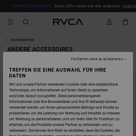
DIREKT
ZUR
DOPPELTER RABATT
Extra 25% rabatt auf alle angebote
Jetzt S
PRODUKT
AUSWAHL
SPRINGEN
Accessoires
ANDERE ACCESSOIRES
Fortfahren ohne zu akzeptieren
TREFFEN SIE EINE AUSWAHL FÜR IHRE
DATEN
Wir und unsere Partner verwenden Cookies oder eine vergleichbare
BLEIB DABEI, DIE PRODUKTE SIND BALD
Technologie, um Informationen auf Ihrem Gerät zu speichern
WIEDER DA
und/oder darauf zuzugreifen. Diese personenbezogenen
Informationen (wie Ihre Browserdaten und Ihre IP-Adresse) können
verwendet werden, um Ihnen personalisierte Beiträge und Inhalte zu
präsentieren, um die Leistung von Werbung und Inhalten zu messen,
UPS, WIR KONNTEN KEINE ERGEBNISSE FÜR
um Werbung zu personalisieren, und um mehr über ihr Publikum zu
DEINE SUCHE FINDEN.
erfahren, um die Produkte unserer Partner zu entwickeln und zu
verbessern. Sie können Ihre Wahl so einstellen, dass Sie Cookies, die
KEIN PROBLEM! VERSUCHE ES MIT ANDEREN BEGRIFFEN ODER STÖBERE