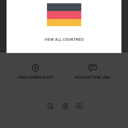
ANMELDEN
(*) ANGEBOT GÜLTIG ONLINE FÜR ALLE, DIE SICH NEU ANGEMELDET
HABEN - ALLE BEDINGUNGEN FINDEST DU IN DEINER WILLKOMMENS-
MAIL
VIEW ALL COUNTRIES
FINDE EINEN SHOP
KONTAKTIERE UNS