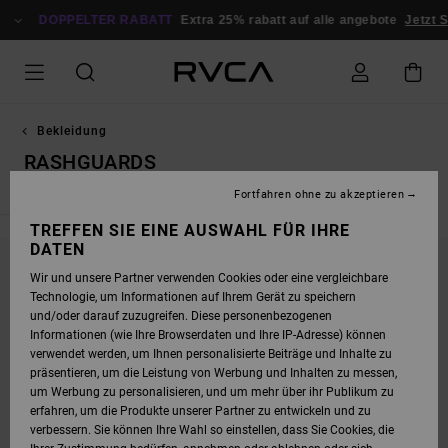
DIREKT
ZUR
DOPPELTER RABATT
Extra 25% rabatt auf alle angebote
Jetzt 
PRODUKT
AUSWAHL
SPRINGEN
Bekleidung
RASHGUARDS
Fortfahren ohne zu akzeptieren
TREFFEN SIE EINE AUSWAHL FÜR IHRE
DATEN
Wir und unsere Partner verwenden Cookies oder eine vergleichbare
BLEIB DABEI, DIE PRODUKTE SIND BALD
Technologie, um Informationen auf Ihrem Gerät zu speichern
WIEDER DA
und/oder darauf zuzugreifen. Diese personenbezogenen
Informationen (wie Ihre Browserdaten und Ihre IP-Adresse) können
verwendet werden, um Ihnen personalisierte Beiträge und Inhalte zu
präsentieren, um die Leistung von Werbung und Inhalten zu messen,
UPS, WIR KONNTEN KEINE ERGEBNISSE FÜR
um Werbung zu personalisieren, und um mehr über ihr Publikum zu
DEINE SUCHE FINDEN.
erfahren, um die Produkte unserer Partner zu entwickeln und zu
verbessern. Sie können Ihre Wahl so einstellen, dass Sie Cookies, die
KEIN PROBLEM! VERSUCHE ES MIT ANDEREN BEGRIFFEN ODER STÖBERE