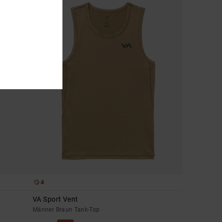
4
VA Sport Vent
Männer Braun Tank-Top