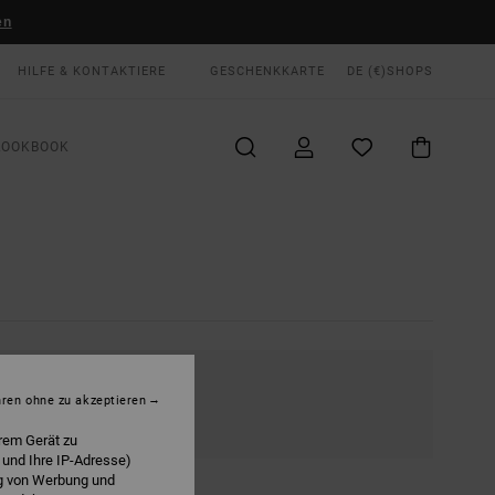
en
HILFE & KONTAKTIERE
GESCHENKKARTE
DE (€)
SHOPS
LOOKBOOK
hren ohne zu akzeptieren
rem Gerät zu
 und Ihre IP-Adresse)
ng von Werbung und