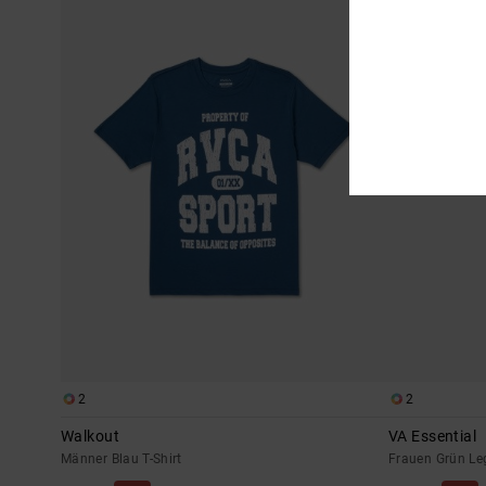
2
2
Walkout
VA Essential
Männer Blau T-Shirt
Frauen Grün Le