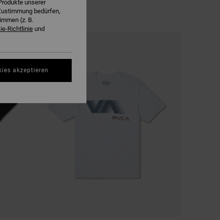
Produkte unserer
r Zustimmung bedürfen,
immen (z. B.
e-Richtlinie
und
kies akzeptieren