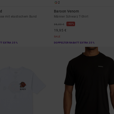
2
nd
Baroon Venom
se mit elastischem Bund
Männer Schwarz T-Shirt
48%
38,00 €
19,95 €
SALE
T EXTRA 25 %
DOPPELTER RABATT EXTRA 25 %