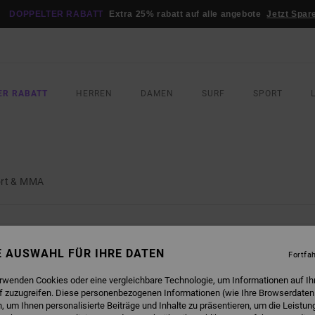
DOPPELTER RABATT
Extra 25% rabatt auf alle angebote
Jetzt Spar
ER RABATT
HERREN
DAMEN
SURF
SPORT
rt & MMA
SIND BALD WIEDER DA
NE AUSWAHL FÜR IHRE DATEN
Fortfa
erwenden Cookies oder eine vergleichbare Technologie, um Informationen auf Ih
f zuzugreifen. Diese personenbezogenen Informationen (wie Ihre Browserdaten
 um Ihnen personalisierte Beiträge und Inhalte zu präsentieren, um die Leistu