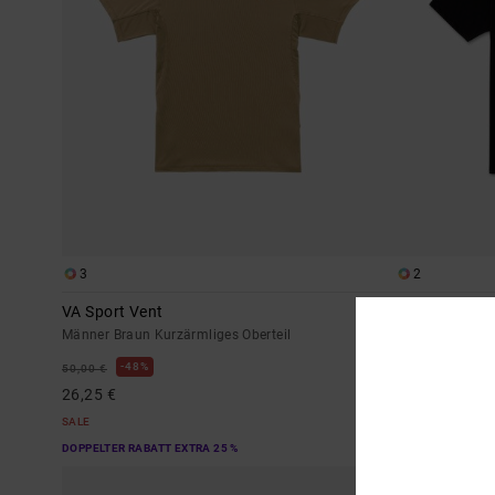
3
2
VA Sport Vent
Va Blur
Männer Braun Kurzärmliges Oberteil
Männer Schwarz
48%
48%
50,00 €
40,00 €
26,25 €
21,00 €
SALE
SALE
DOPPELTER RABATT EXTRA 25 %
DOPPELTER RABAT