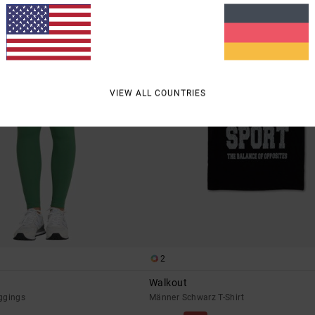
VIEW ALL COUNTRIES
2
Walkout
ggings
Männer Schwarz T-Shirt