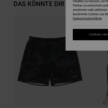
Inhalten zu messen, um W
DAS KÖNNTE DIR AUCH GEFALL
Partner zu entwickeln und
annehmen oder ablehnen o
bestimmte Cookies zur Me
DIREKT
ÜBERSPRINGEN
Datenschutzrichtlinie
ZU
UND
DEN
FILTERN
FILTERKRITERIEN
NACH
SPRINGEN
Cookies ver