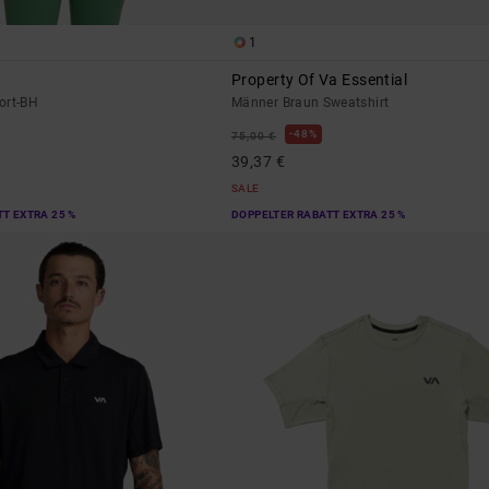
1
Property Of Va Essential
ort-BH
Männer Braun Sweatshirt
48%
75,00 €
39,37 €
SALE
T EXTRA 25 %
DOPPELTER RABATT EXTRA 25 %