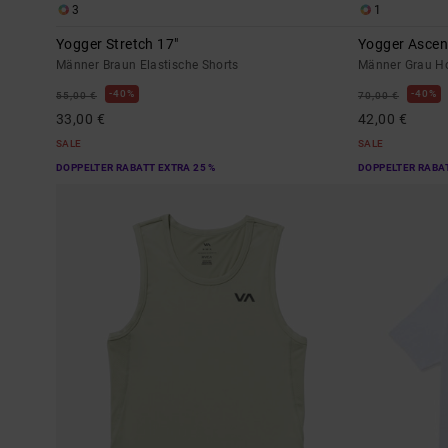
3
1
Yogger Stretch 17"
Yogger Asce
Männer Braun Elastische Shorts
Männer Grau Ho
40%
40%
55,00 €
70,00 €
33,00 €
42,00 €
SALE
SALE
DOPPELTER RABATT EXTRA 25 %
DOPPELTER RABAT