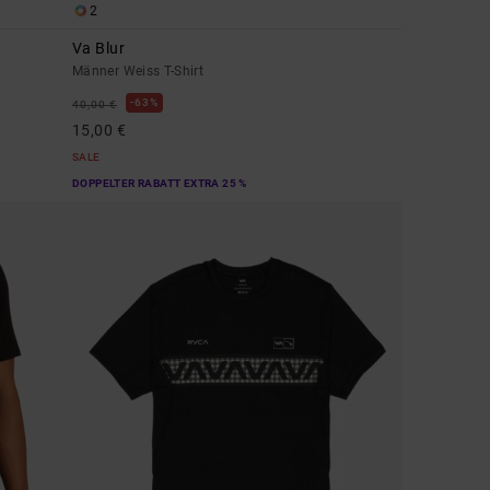
2
Va Blur
Männer Weiss T-Shirt
63%
40,00 €
15,00 €
SALE
DOPPELTER RABATT EXTRA 25 %