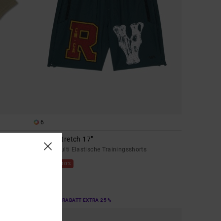
6
Yogger Stretch 17"
Männer Multi Elastische Trainingsshorts
40%
55,00 €
33,00 €
SALE
DOPPELTER RABATT EXTRA 25 %