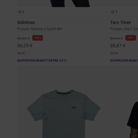
1
1
Sidelines
Two Timer
Frauen Schwarz Sport-BH
Frauen Grün Sp
48%
48%
50,00 €
55,00 €
26,25 €
28,87 €
SALE
SALE
DOPPELTER RABATT EXTRA 25 %
DOPPELTER RABAT