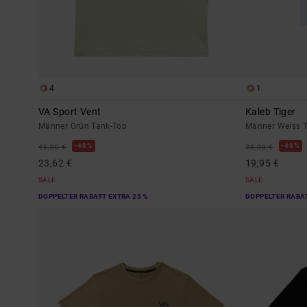
4
1
VA Sport Vent
Kaleb Tiger
Männer Grün Tank-Top
Männer Weiss T
48%
48%
45,00 €
38,00 €
23,62 €
19,95 €
SALE
SALE
DOPPELTER RABATT EXTRA 25 %
DOPPELTER RABAT