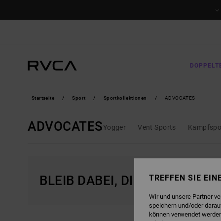
DIREKT
ZUR
PRODUKT
AUSWAHL
SPRINGEN
DOPPELT
Startseite
Sport
Sportkollektionen
ADVOCATES
ADVOCATES
Yogger
Vent Sports
Kampfspo
BLEIB DABEI, DIE PRODUKTE 
TREFFEN SIE EI
Wir und unsere Partner v
speichern und/oder darau
können verwendet werden,