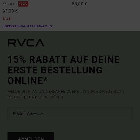
55,00 €
40%
55,00 €
33,00 €
SALE
DOPPELTER RABATT EXTRA 25 %
15% RABATT AUF DEINE
ERSTE BESTELLUNG
ONLINE*
MELDE DICH AN UND ERFAHRE ZUERST, WANN ES NEUE RVCA
PRODUKTE UND STORIES GIBT.
ANMELDEN