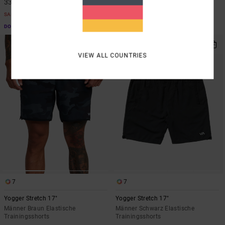
33,00 €
SALE
SALE
DOPPELTER RABATT EXTRA 25 %
DOPPELTER RABATT EXTRA 25 %
NEUHEITEN
VIEW ALL COUNTRIES
7
7
Yogger Stretch 17"
Yogger Stretch 17"
Männer Braun Elastische
Männer Schwarz Elastische
Trainingsshorts
Trainingsshorts