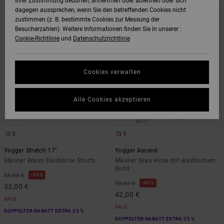
Ihrer Zustimmung bedürfen, annehmen oder ablehnen oder sich
DEN
FILTERN
dagegen aussprechen, wenn Sie den betreffenden Cookies nicht
FILTERKRITERIEN
NACH
SPRINGEN
zustimmen (z. B. bestimmte Cookies zur Messung der
Besucherzahlen). Weitere Informationen finden Sie in unserer :
Cookie-Richtlinie
und
Datenschutzrichtlinie
Cookies verwalten
Alle Cookies akzeptieren
3
1
Yogger Stretch 17"
Yogger Ascend
Männer Braun Elastische Shorts
Männer Grau Hose mit elastischem
Bund
40%
55,00 €
40%
70,00 €
33,00 €
42,00 €
SALE
SALE
DOPPELTER RABATT EXTRA 25 %
DOPPELTER RABATT EXTRA 25 %