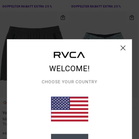
DOPPELTER RABATT EXTRA 25 %
DOPPELTER RABATT EXTRA 25 %
WELCOME!
CHOOSE YOUR COUNTRY
7
3
Yogger Stretch 17"
Yogger Stretch 17"
Männer Grau Elastische
Männer Blau Elastische Shorts
Trainingsshorts
40%
55,00 €
40%
55,00 €
33,00 €