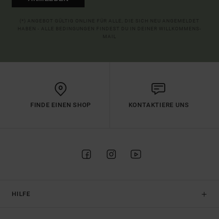
(*) ANGEBOT GÜLTIG ONLINE FÜR ALLE, DIE SICH NEU ANGEMELDET
HABEN - ALLE BEDINGUNGEN FINDEST DU IN DEINER WILLKOMMENS-
MAIL
FINDE EINEN SHOP
KONTAKTIERE UNS
HILFE