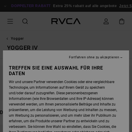
DIREKT
ZUR
DOPPELTER RABATT
Extra 25% rabatt auf alle angebote
Jetzt S
PRODUKT
AUSWAHL
SPRINGEN
Yogger
YOGGER IV
Fortfahren ohne zu akzeptieren
TREFFEN SIE EINE AUSWAHL FÜR IHRE
DATEN
BLEIB DABEI, DIE PRODUKTE SIND BALD
Wir und unsere Partner verwenden Cookies oder eine vergleichbare
WIEDER DA
Technologie, um Informationen auf Ihrem Gerät zu speichern
und/oder darauf zuzugreifen. Diese personenbezogenen
Informationen (wie Ihre Browserdaten und Ihre IP-Adresse) können
verwendet werden, um Ihnen personalisierte Beiträge und Inhalte zu
präsentieren, um die Leistung von Werbung und Inhalten zu messen,
DAS KÖNNTE DIR AUCH GEFALLEN
um Werbung zu personalisieren, und um mehr über ihr Publikum zu
erfahren, um die Produkte unserer Partner zu entwickeln und zu
DIREKT
ÜBERSPRINGEN
verbessern. Sie können Ihre Wahl so einstellen, dass Sie Cookies, die
ZU
UND