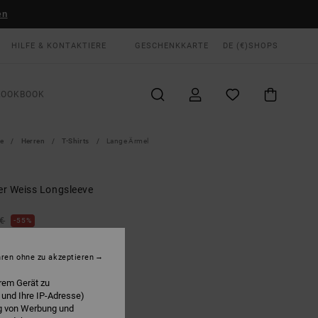
en
HILFE & KONTAKTIERE
GESCHENKKARTE
DE (€)
SHOPS
LOOKBOOK
te
Herren
T-Shirts
Lange Ärmel
r Weiss Longsleeve
 €
55%
50 €
hren ohne zu akzeptieren
LTER RABATT EXTRA 25 %
rem Gerät zu
 und Ihre IP-Adresse)
ng von Werbung und
White
E