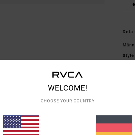
Detai
Männ
Style
Funk
S
WELCOME!
2
L
CHOOSE YOUR COUNTRY
G
S
A
Zusa