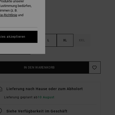
Produkte unserer
r Zustimmung bedürfen,
immen (z. B.
e-Richtlinie
und
kies akzeptieren
S
M
L
XL
XXL
ößentabelle Ansehen
IN DEN WARENKORB
Lieferung nach Hause oder zum Abholort
Lieferung geplant ab
10 August
Siehe Verfügbarkeit im Geschäft