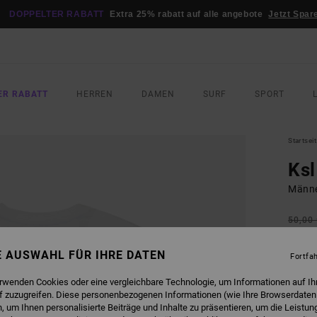
DOPPELTER RABATT
Extra 25% rabatt auf alle angebote
Jetzt Spar
ER RABATT
HERREN
DAMEN
SURF
SPORT
Startsei
Ksl
Männe
50,00
22,
NE AUSWAHL FÜR IHRE DATEN
Fortfa
SALE
DOPPE
erwenden Cookies oder eine vergleichbare Technologie, um Informationen auf Ih
f zuzugreifen. Diese personenbezogenen Informationen (wie Ihre Browserdaten
 um Ihnen personalisierte Beiträge und Inhalte zu präsentieren, um die Leistu
FARB