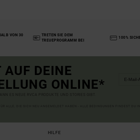
ALB VON 30
TRETEN SIE DEM
100% SICH
TREUEPROGRAMM BEI
 AUF DEINE
ELLUNG ONLINE*
ANN ES NEUE RVCA PRODUKTE UND STORIES GIBT.
 FÜR ALLE, DIE SICH NEU ANGEMELDET HABEN - ALLE BEDINGUNGEN FINDEST DU 
HILFE