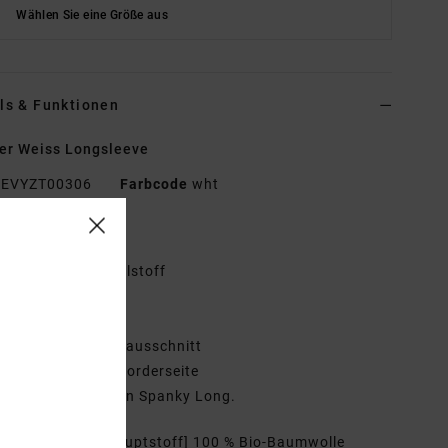
Wählen Sie eine Größe aus
ls & Funktionen
er Weiss Longsleeve
EVYZT00306
Farbcode
wht
tionen
toff:
Bio-Baumwollstoff
01 g/m2
ässiger Schnitt
erippter Rundhalsausschnitt
iebdruck auf der Vorderseite
NP-Künstler:
Kevin Spanky Long.
mmensetzung
[Hauptstoff] 100 % Bio-Baumwolle