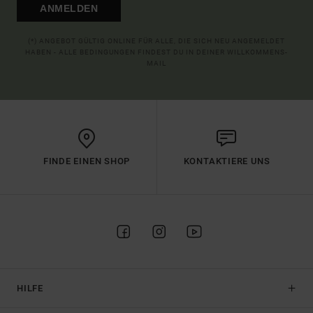
ANMELDEN
(*) ANGEBOT GÜLTIG ONLINE FÜR ALLE, DIE SICH NEU ANGEMELDET
HABEN - ALLE BEDINGUNGEN FINDEST DU IN DEINER WILLKOMMENS-
MAIL
FINDE EINEN SHOP
KONTAKTIERE UNS
HILFE