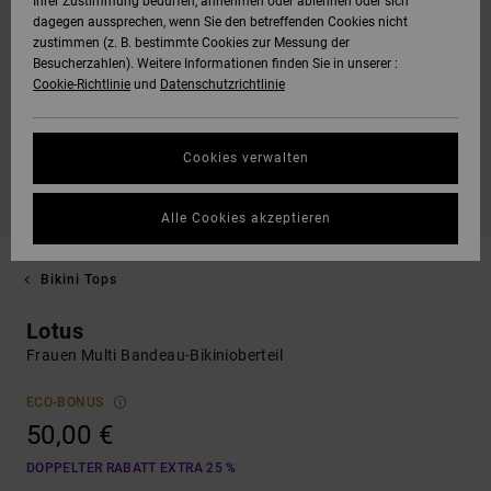
Ihrer Zustimmung bedürfen, annehmen oder ablehnen oder sich
dagegen aussprechen, wenn Sie den betreffenden Cookies nicht
zustimmen (z. B. bestimmte Cookies zur Messung der
Besucherzahlen). Weitere Informationen finden Sie in unserer :
Cookie-Richtlinie
und
Datenschutzrichtlinie
Cookies verwalten
Alle Cookies akzeptieren
Bikini Tops
Lotus
Frauen Multi Bandeau-Bikinioberteil
ECO-BONUS
50,00 €
DOPPELTER RABATT EXTRA 25 %