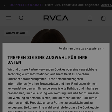
DIREKT
ZUR
DOPPELTER RABATT
Extra 25% rabatt auf alle angebote
Jetzt S
PRODUKTINFORMATION
SPRINGEN
AUSVERKAUFT
Fortfahren ohne zu akzeptieren
TREFFEN SIE EINE AUSWAHL FÜR IHRE
DATEN
Wir und unsere Partner verwenden Cookies oder eine vergleichbare
Technologie, um Informationen auf Ihrem Gerät zu speichern
und/oder darauf zuzugreifen. Diese personenbezogenen
Informationen (wie Ihre Browserdaten und Ihre IP-Adresse) können
verwendet werden, um Ihnen personalisierte Beiträge und Inhalte zu
präsentieren, um die Leistung von Werbung und Inhalten zu messen,
um Werbung zu personalisieren, und um mehr über ihr Publikum zu
erfahren, um die Produkte unserer Partner zu entwickeln und zu
verbessern. Sie können Ihre Wahl so einstellen, dass Sie Cookies, die