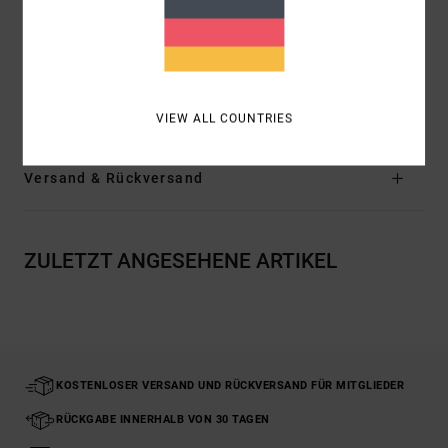
Verschluss: fester Verschluss
Bedeckung: volle Bedeckung
Zusammensetzung
[Hauptstoff] 92 % recyceltes
Polyamid, 8 % Elasthan
VIEW ALL COUNTRIES
Versand & Rückversand
ZULETZT ANGESEHENE ARTIKEL
KOSTENLOSER VERSAND UND RÜCKVERSAND FÜR MITGLIEDER
RÜCKGABE INNERHALB VON 30 TAGEN