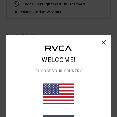
Siehe Verfügbarkeit im Geschäft
Wählen Sie eine Größe aus
Details & Funktionen
Frauen Multi Bandeau-Bikinioberteil
Style
AVJX300519
Farbcode
mul
WELCOME!
Funktionen
CHOOSE YOUR COUNTRY
Material: Rippstrick-Stoff aus 92 % recyceltem
Polyamid und 8 % Elastan
Form: Bandeau-Form
Ausschnitt: Bandeau-Ausschnitt
Polsterung: Herausnehmbare Pads
Träger: Verstellbare Ring- und Schieberiemen