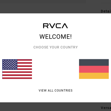
Detai
Männe
Style
WELCOME!
Funk
CHOOSE YOUR COUNTRY
S
P
K
Ä
T
Zusa
VIEW ALL COUNTRIES
Vers