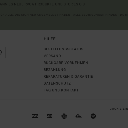
ANN ES NEUE RVCA PRODUKTE UND STORIES GIBT.
 FÜR ALLE, DIE SICH NEU ANGEMELDET HABEN - ALLE BEDINGUNGEN FINDEST DU 
HILFE
BESTELLUNGSSTATUS
VERSAND
RÜCKGABE VORNEHMEN
BEZAHLUNG
REPARATUREN & GARANTIE
DATENSCHUTZ
FAQ UND KONTAKT
COOKIE-EI