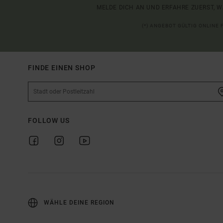
MELDE DICH AN UND ERFAHRE ZUERST, W
(*) ANGEBOT GÜLTIG ONLINE
FINDE EINEN SHOP
FOLLOW US
WÄHLE DEINE REGION