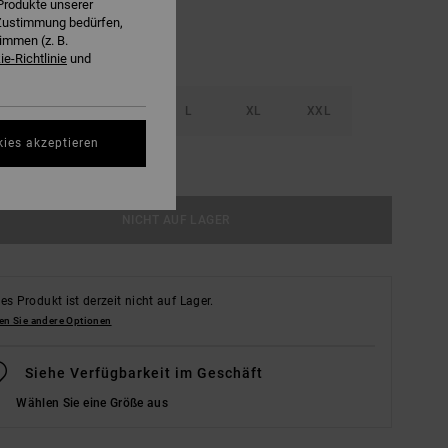
Produkte unserer
r Zustimmung bedürfen,
immen (z. B.
e-Richtlinie
und
S
M
L
XL
XXL
kies akzeptieren
ößentabelle Ansehen
NICHT AUF LAGER
es Produkt ist derzeit nicht auf Lager.
en Sie andere Optionen
Siehe Verfügbarkeit im Geschäft
Wählen Sie eine Größe aus