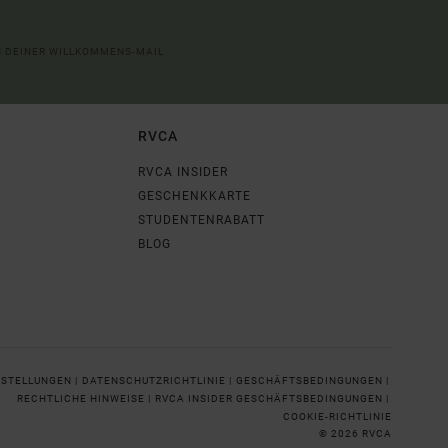
IN DEINER WILLKOMMENS-MAIL
RVCA
RVCA INSIDER
GESCHENKKARTE
STUDENTENRABATT
BLOG
NSTELLUNGEN |
DATENSCHUTZRICHTLINIE |
GESCHÄFTSBEDINGUNGEN |
RECHTLICHE HINWEISE |
RVCA INSIDER GESCHÄFTSBEDINGUNGEN |
COOKIE-RICHTLINIE
© 2026 RVCA