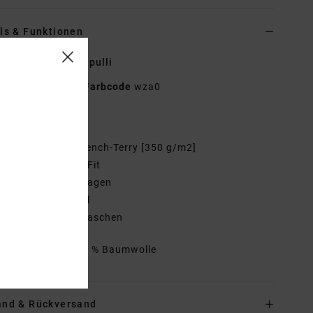
ls & Funktionen
r Weiss Kapuzenpulli
EVYSF00109
Farbcode
wza0
tionen
toff:
Baumwoll-French-Terry [350 g/m2]
assform:
Regular Fit
ragen:
Kapuzenkragen
rmel:
Lange Ärmel
aschen:
Kängurutaschen
mmensetzung
100 % Baumwolle
and & Rückversand