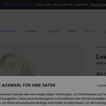
DOPPELTER RABATT
Extra 25% rabatt auf alle angebote
Jetzt Spar
ER RABATT
HERREN
DAMEN
SURF
SPORT
Startsei
Lov
Männe
90,
DOPPE
NE AUSWAHL FÜR IHRE DATEN
Fortfa
FARB
erwenden Cookies oder eine vergleichbare Technologie, um Informationen auf Ih
f zuzugreifen. Diese personenbezogenen Informationen (wie Ihre Browserdaten
 um Ihnen personalisierte Beiträge und Inhalte zu präsentieren, um die Leistu