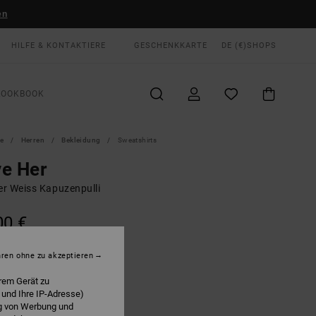
en
HILFE & KONTAKTIERE
GESCHENKKARTE
DE (€)
SHOPS
LOOKBOOK
te
Herren
Bekleidung
Sweatshirts
e Her
r Weiss Kapuzenpulli
00 €
LTER RABATT EXTRA 25 %
hren ohne zu akzeptieren
Salt
E
rem Gerät zu
 und Ihre IP-Adresse)
ng von Werbung und