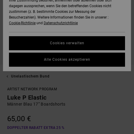
Ihrer Zustimmung bedürfen, annehmen oder ablehnen oder sich
dagegen aussprechen, wenn Sie den betreffenden Cookies nicht
zustimmen (z. B. bestimmte Cookies zur Messung der
Besucherzahlen). Weitere Informationen finden Sie in unserer :
Cookie-Richtlinie
und
Datenschutzrichtlinie
Cookies verwalten
Alle Cookies akzeptieren
Unelastischem Bund
ARTIST NETWORK PROGRAM
Luke P Elastic
Männer Blau 17“ Boardshorts
65,00 €
DOPPELTER RABATT EXTRA 25 %