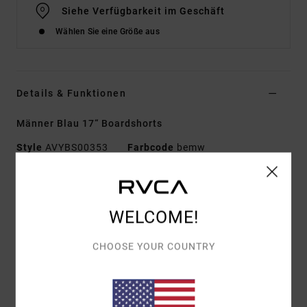
Siehe Verfügbarkeit im Geschäft
Wählen Sie eine Größe aus
Details & Funktionen
Männer Blau 17“ Boardshorts
Style
AVYBS00353
Farbcode
bemw
Funktionen
Kollektion: „Luke P"-Kollektion
WELCOME!
Material: Mischgewebe mit 4-Way-Stretch aus 66 %
recyceltem Polyester, 20 % Baumwolle, 8 % Hanf und 6
CHOOSE YOUR COUNTRY
% Elastan
Hosenschlitz: Falscher Hosenschlitz
Taille/Bund: Elastischer Bund