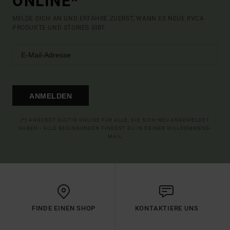
ONLINE*
MELDE DICH AN UND ERFAHRE ZUERST, WANN ES NEUE RVCA
PRODUKTE UND STORIES GIBT.
ANMELDEN
(*) ANGEBOT GÜLTIG ONLINE FÜR ALLE, DIE SICH NEU ANGEMELDET
HABEN - ALLE BEDINGUNGEN FINDEST DU IN DEINER WILLKOMMENS-
MAIL
FINDE EINEN SHOP
KONTAKTIERE UNS