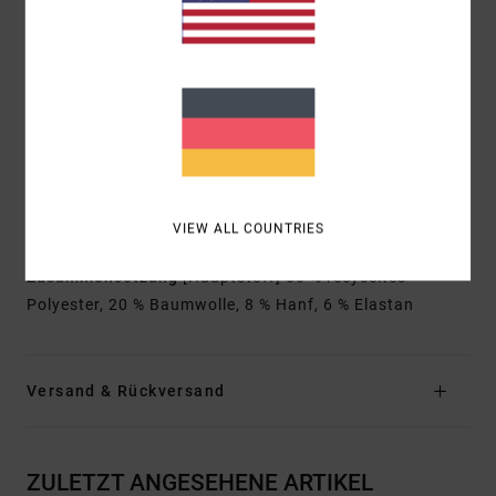
Außennaht: 43,2 cm Außennaht, kurze Länge
Verschluss: Kordelzugverschluss
Taschen: Taschen an den Seitennähten
Aufgesetzte Gesäßtasche
Logo: RVCA-Label auf der hinteren Tasche
ANP-Patch auf dem linken Bein
Label auf der hinteren Tasche
Andere Features: Dreifache Naht vorne und hinten
am Bund
VIEW ALL COUNTRIES
Zusammensetzung
[Hauptstoff] 66 % recyceltes
Polyester, 20 % Baumwolle, 8 % Hanf, 6 % Elastan
Versand & Rückversand
ZULETZT ANGESEHENE ARTIKEL