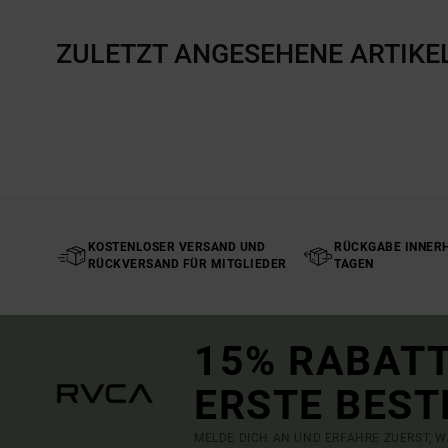
ZULETZT ANGESEHENE ARTIKE
KOSTENLOSER VERSAND UND
RÜCKGABE INNERH
RÜCKVERSAND FÜR MITGLIEDER
TAGEN
15% RABATT
ERSTE BEST
MELDE DICH AN UND ERFAHRE ZUERST, W