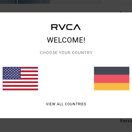
Detai
Fraue
Style
WELCOME!
Funk
CHOOSE YOUR COUNTRY
M
P
H
L
Zusa
VIEW ALL COUNTRIES
Vers