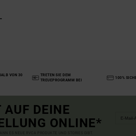
L
ALB VON 30
TRETEN SIE DEM
100% SICH
TREUEPROGRAMM BEI
 AUF DEINE
ELLUNG ONLINE*
ANN ES NEUE RVCA PRODUKTE UND STORIES GIBT.