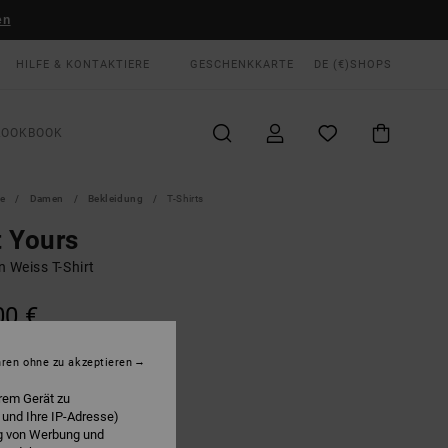
en
HILFE & KONTAKTIERE
GESCHENKKARTE
DE (€)
SHOPS
LOOKBOOK
te
Damen
Bekleidung
T-Shirts
 Yours
 Weiss T-Shirt
00 €
LTER RABATT EXTRA 25 %
hren ohne zu akzeptieren
Latte
E
rem Gerät zu
 und Ihre IP-Adresse)
ng von Werbung und