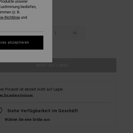
Produkte unserer
r Zustimmung bedürfen,
immen (z. B.
e-Richtlinie
und
S
M
L
XL
kies akzeptieren
ößentabelle Ansehen
NICHT AUF LAGER
es Produkt ist derzeit nicht auf Lager.
en Sie andere Optionen
Siehe Verfügbarkeit im Geschäft
Wählen Sie eine Größe aus