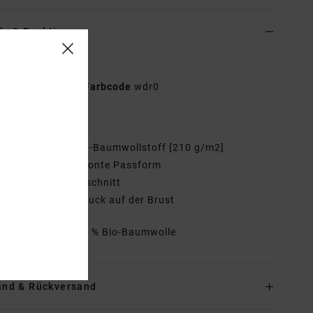
ls & Funktionen
n Weiss T-Shirt
EVJZT00136
Farbcode
wdr0
tionen
aterial:
100 % Bio-Baumwollstoff [210 g/m2]
assform:
Figurbetonte Passform
als:
Rundhalsausschnitt
ogo:
Grafik-Siebdruck auf der Brust
mmensetzung
100 % Bio-Baumwolle
and & Rückversand