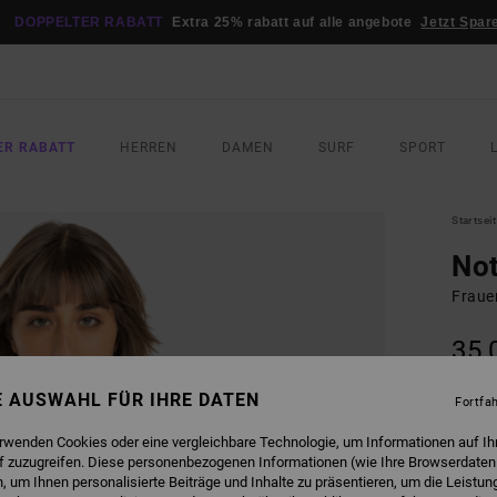
DOPPELTER RABATT
Extra 25% rabatt auf alle angebote
Jetzt Spar
ER RABATT
HERREN
DAMEN
SURF
SPORT
Startsei
Not
Frauen
35,
DOPPE
NE AUSWAHL FÜR IHRE DATEN
Fortfa
FARB
erwenden Cookies oder eine vergleichbare Technologie, um Informationen auf Ih
f zuzugreifen. Diese personenbezogenen Informationen (wie Ihre Browserdaten
 um Ihnen personalisierte Beiträge und Inhalte zu präsentieren, um die Leistu