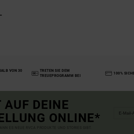
L
ALB VON 30
TRETEN SIE DEM
100% SICH
TREUEPROGRAMM BEI
 AUF DEINE
ELLUNG ONLINE*
ANN ES NEUE RVCA PRODUKTE UND STORIES GIBT.