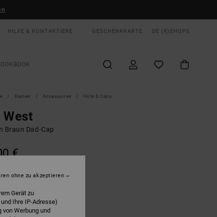
en
HILFE & KONTAKTIERE
GESCHENKKARTE
DE (€)
SHOPS
LOOKBOOK
te
Damen
Accessoires
Hüte & Caps
d West
n Braun Dad-Cap
00 €
LTER RABATT EXTRA 25 %
hren ohne zu akzeptieren
Chocolate Torte
E
rem Gerät zu
 und Ihre IP-Adresse)
ng von Werbung und