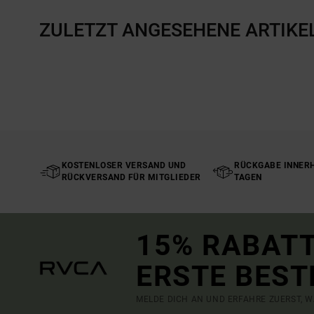
ZULETZT ANGESEHENE ARTIKE
KOSTENLOSER VERSAND UND
RÜCKGABE INNERH
RÜCKVERSAND FÜR MITGLIEDER
TAGEN
15% RABATT
ERSTE BEST
MELDE DICH AN UND ERFAHRE ZUERST, W