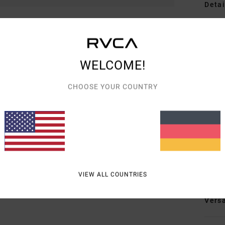
Detai
Frau
Style
WELCOME!
Funk
CHOOSE YOUR COUNTRY
M
D
V
V
L
Zusa
VIEW ALL COUNTRIES
Vers