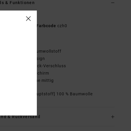
ls & Funktionen
en Braun Dad-Cap
UVJHA00176
Farbcode
czh0
tionen
aterial:
100 % Baumwollstoff
esign:
6-Panel-Design
erschluss:
Snapback-Verschluss
isier:
gebogener Schirm
ogo:
Stickerei vorne mittig
mmensetzung
[Hauptstoff] 100 % Baumwolle
and & Rückversand