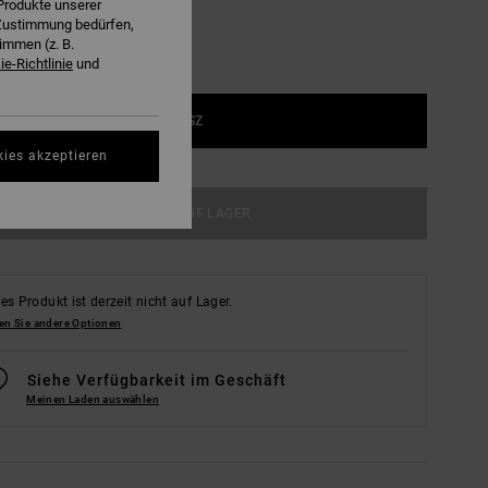
Produkte unserer
r Zustimmung bedürfen,
immen (z. B.
e-Richtlinie
und
1SZ
kies akzeptieren
NICHT AUF LAGER
es Produkt ist derzeit nicht auf Lager.
en Sie andere Optionen
Siehe Verfügbarkeit im Geschäft
Meinen Laden auswählen