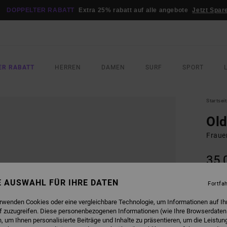
DOPPELTER RABATT
Extra 25% rabatt auf alle angebote
Jetzt Spar
ER RABATT
HERREN
DAMEN
SURF
SPORT
Startsei
Ol
Fraue
35,
DOPPE
NE AUSWAHL FÜR IHRE DATEN
Fortfa
FARB
erwenden Cookies oder eine vergleichbare Technologie, um Informationen auf Ih
f zuzugreifen. Diese personenbezogenen Informationen (wie Ihre Browserdaten
 um Ihnen personalisierte Beiträge und Inhalte zu präsentieren, um die Leistu