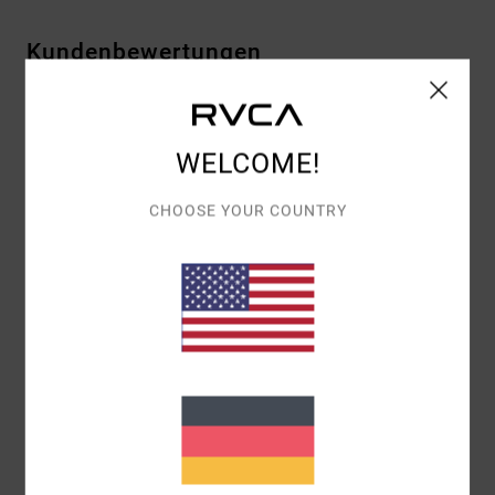
Kundenbewertungen
DURCHSCHNITTLICHE BEWERTUNG
5.0
WELCOME!
/5
CHOOSE YOUR COUNTRY
BASIEREND AUF
1 VERIFIZIERTEN BEWERTUNGEN
SEIT
MÄRZ 2026
100% UNSERER KUNDEN EMPFEHLEN DIESES PRODUKT
KOMFORT
5.0
PREIS-LEISTUNGS-VERHÄLTNIS
5.0