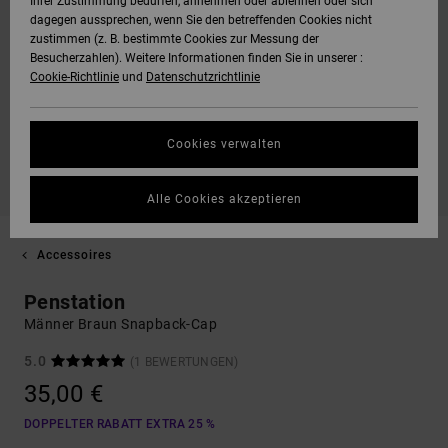
Ihrer Zustimmung bedürfen, annehmen oder ablehnen oder sich
dagegen aussprechen, wenn Sie den betreffenden Cookies nicht
zustimmen (z. B. bestimmte Cookies zur Messung der
Besucherzahlen). Weitere Informationen finden Sie in unserer :
Cookie-Richtlinie
und
Datenschutzrichtlinie
Cookies verwalten
Alle Cookies akzeptieren
Accessoires
Penstation
Männer Braun Snapback-Cap
5.0
(1 BEWERTUNGEN)
35,00 €
DOPPELTER RABATT EXTRA 25 %