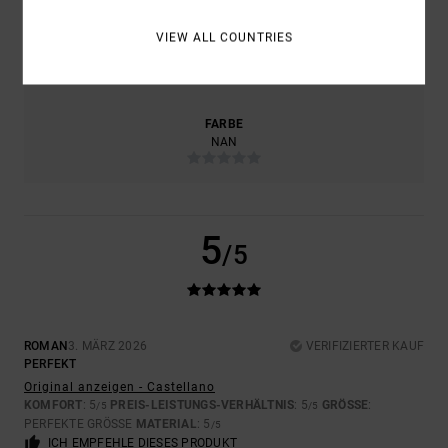
VIEW ALL COUNTRIES
GRÖSSE
MATERIAL
5.0
ZU KLEIN
ZU GROSS
FARBE
NAN
5
/5
ROMAN
3. MÄRZ 2026
VERIFIZIERTER KAUF
PERFEKT
Original anzeigen - Castellano
KOMFORT
: 5
PREIS-LEISTUNGS-VERHÄLTNIS
: 5
GRÖSSE
:
/5
/5
PERFEKTE GRÖSSE
MATERIAL
: 5
/5
ICH EMPFEHLE DIESES PRODUKT