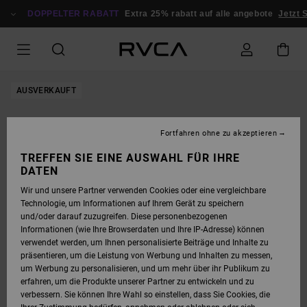
DIREKT
ZUR
DOPPELTER RABATT
Extra 25% rabatt auf alle angebote
Jetzt S
PRODUKTINFORMATION
SPRINGEN
AUSVERKAUFT
Fortfahren ohne zu akzeptieren
TREFFEN SIE EINE AUSWAHL FÜR IHRE
DATEN
Wir und unsere Partner verwenden Cookies oder eine vergleichbare
Technologie, um Informationen auf Ihrem Gerät zu speichern
und/oder darauf zuzugreifen. Diese personenbezogenen
Informationen (wie Ihre Browserdaten und Ihre IP-Adresse) können
verwendet werden, um Ihnen personalisierte Beiträge und Inhalte zu
präsentieren, um die Leistung von Werbung und Inhalten zu messen,
um Werbung zu personalisieren, und um mehr über ihr Publikum zu
erfahren, um die Produkte unserer Partner zu entwickeln und zu
verbessern. Sie können Ihre Wahl so einstellen, dass Sie Cookies, die