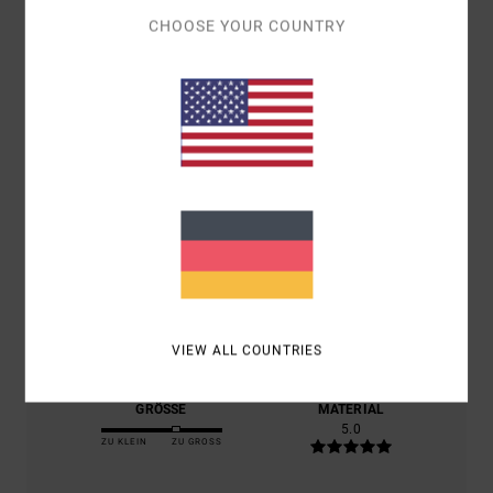
CHOOSE YOUR COUNTRY
4.5
/5
BASIEREND AUF
2 VERIFIZIERTEN BEWERTUNGEN
SEIT
OKTOBER 2025
100% UNSERER KUNDEN EMPFEHLEN DIESES PRODUKT
KOMFORT
5.0
PREIS-LEISTUNGS-VERHÄLTNIS
5.0
VIEW ALL COUNTRIES
GRÖSSE
MATERIAL
5.0
ZU KLEIN
ZU GROSS