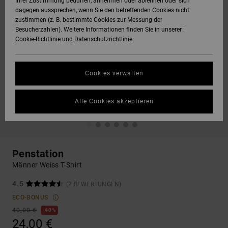
Ihrer Zustimmung bedürfen, annehmen oder ablehnen oder sich
dagegen aussprechen, wenn Sie den betreffenden Cookies nicht
zustimmen (z. B. bestimmte Cookies zur Messung der
Besucherzahlen). Weitere Informationen finden Sie in unserer :
Cookie-Richtlinie
und
Datenschutzrichtlinie
Cookies verwalten
Alle Cookies akzeptieren
Penstation
Männer Weiss T-Shirt
4.5
(2 BEWERTUNGEN)
ECO-BONUS
40,00 €
40%
24,00 €