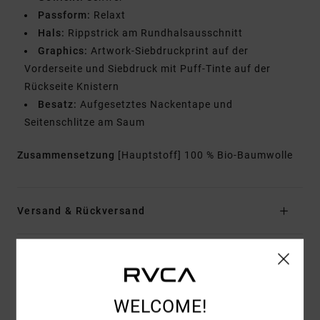
Passform:
Relaxt
Hals:
Rippstrick am Rundhalsausschnitt
Graphics:
Artwork-Siebdruckprint auf der
Vorderseite und Siebdruck mit Puff-Tinte auf der
Rückseite Knistern
Besatz:
Aufgesetztes Nackentape und
Seitenschlitze am Saum
Zusammensetzung
[Hauptstoff] 100 % Bio-Baumwolle
Versand & Rückversand
Kundenbewertungen
WELCOME!
DURCHSCHNITTLICHE BEWERTUNG