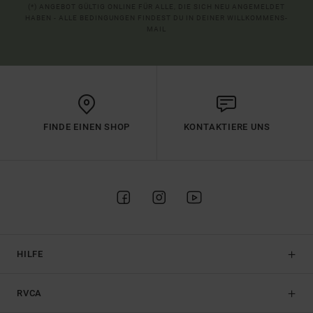
(*) ANGEBOT GÜLTIG ONLINE FÜR ALLE, DIE SICH NEU ANGEMELDET
HABEN - ALLE BEDINGUNGEN FINDEST DU IN DEINER WILLKOMMENS-
MAIL
FINDE EINEN SHOP
KONTAKTIERE UNS
HILFE
RVCA