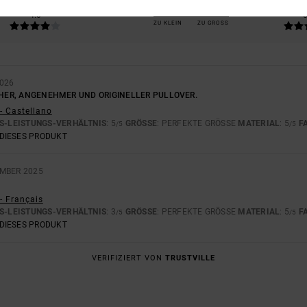
-LEISTUNGS-VERHÄLTNIS
GRÖSSE
MAT
4.0
ZU KLEIN
ZU GROSS
2026
ICHER, ANGENEHMER UND ORIGINELLER PULLOVER.
- Castellano
S-LEISTUNGS-VERHÄLTNIS
: 5
GRÖSSE
: PERFEKTE GRÖSSE
MATERIAL
: 5
F
/5
/5
DIESES PRODUKT
EMBER 2025
- Français
S-LEISTUNGS-VERHÄLTNIS
: 3
GRÖSSE
: PERFEKTE GRÖSSE
MATERIAL
: 5
F
/5
/5
DIESES PRODUKT
VERIFIZIERT VON
TRUSTVILLE
L