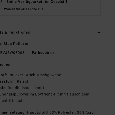
Siehe Verfügbarkeit im Geschäft
Wählen Sie eine Größe aus
ls & Funktionen
n Blau Pullover
EVJSW03003
Farbcode
skb
tionen
toff:
Pullover-Strick-Mischgewebe
assform:
Relaxt
als:
Rundhalsausschnitt
undhalspullover im Boyfriend-Fit mit flauschigem
nentrittmuster
mmensetzung
[Hauptstoff] 53% Polyester, 39% Acryl,