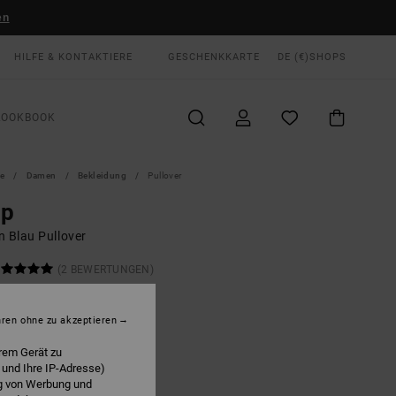
en
HILFE & KONTAKTIERE
GESCHENKKARTE
DE (€)
SHOPS
LOOKBOOK
te
Damen
Bekleidung
Pullover
ep
n Blau Pullover
(2 BEWERTUNGEN)
 €
55%
75 €
hren ohne zu akzeptieren
rem Gerät zu
LTER RABATT EXTRA 25 %
 und Ihre IP-Adresse)
ng von Werbung und