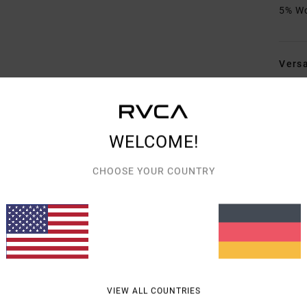
5% Wo
Vers
WELCOME!
CHOOSE YOUR COUNTRY
DURCHSCHNITTLICHE BEWERTUNG
5.0
/5
BASIEREND AUF
2 VERIFIZIERTEN BEWERTUNGEN
SEIT DEZEMBER 2025
100% UNSERER KUNDEN EMPFEHLEN DIESES PRODUKT
VIEW ALL COUNTRIES