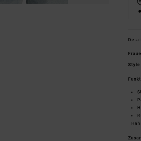
Detai
Fraue
Style
Funk
S
P
H
R
Hah
Zusa