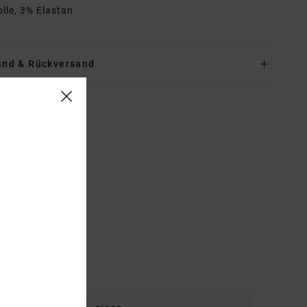
lle, 3% Elastan
and & Rückversand