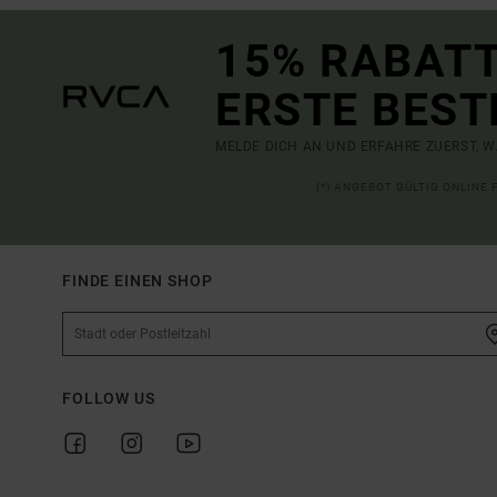
15% RABATT
ERSTE BEST
MELDE DICH AN UND ERFAHRE ZUERST, W
(*) ANGEBOT GÜLTIG ONLINE
FINDE EINEN SHOP
FOLLOW US