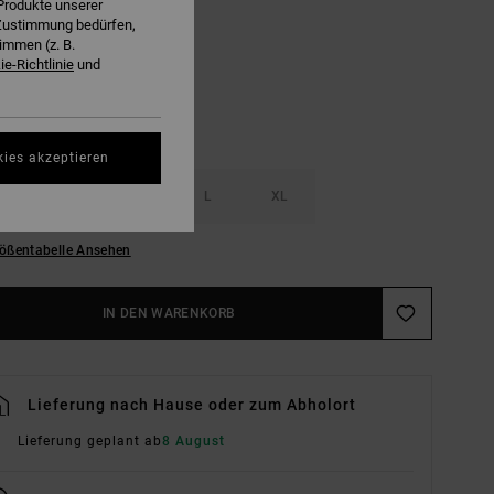
Produkte unserer
Sky Blue
E
r Zustimmung bedürfen,
immen (z. B.
e-Richtlinie
und
kies akzeptieren
S
M
L
XL
ößentabelle Ansehen
IN DEN WARENKORB
Lieferung nach Hause oder zum Abholort
Lieferung geplant ab
8 August