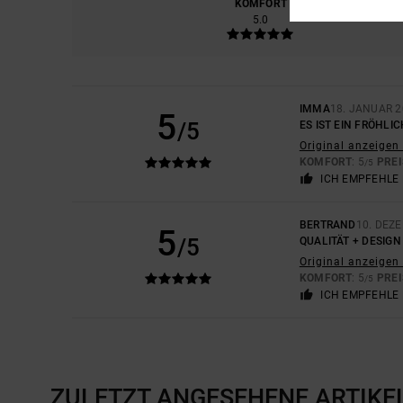
KOMFORT
PREIS
5.0
IMMA
18. JANUAR 
5
/5
ES IST EIN FRÖHL
Original anzeigen 
KOMFORT
: 5
PREI
/5
ICH EMPFEHLE 
BERTRAND
10. DEZ
5
/5
QUALITÄT + DESIGN
Original anzeigen 
KOMFORT
: 5
PREI
/5
ICH EMPFEHLE 
ZULETZT ANGESEHENE ARTIKE