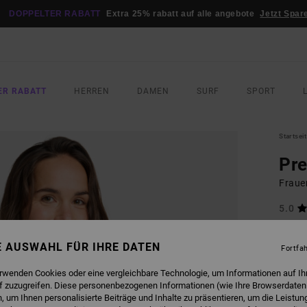
DOPPELTER RABATT
Extra 25% rabatt auf alle angebote
Jetzt Spar
ER RABATT
HERREN
DAMEN
SURF
SPORT
Startsei
Pr
Fraue
5.0
95,00
42,
NE AUSWAHL FÜR IHRE DATEN
Fortfa
SALE
erwenden Cookies oder eine vergleichbare Technologie, um Informationen auf Ih
DOPPE
f zuzugreifen. Diese personenbezogenen Informationen (wie Ihre Browserdaten
 um Ihnen personalisierte Beiträge und Inhalte zu präsentieren, um die Leistu