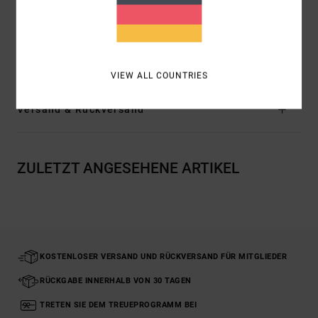
Futter:
Futter in passendem Stoff
Logo:
Aufgesetzte Taschen
Zusammensetzung
[Hauptstoff] 100 % Baumwolle
VIEW ALL COUNTRIES
Versand & Rückversand
ZULETZT ANGESEHENE ARTIKEL
KOSTENLOSER VERSAND UND RÜCKVERSAND FÜR MITGLIEDER
RÜCKGABE INNERHALB VON 30 TAGEN
TRETEN SIE DEM TREUEPROGRAMM BEI