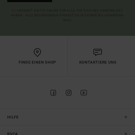
(*) ANGEBOT GÜLTIG ONLINE FÜR ALLE, DIE SICH NEU ANGEMELDET
HABEN - ALLE BEDINGUNGEN FINDEST DU IN DEINER WILLKOMMENS-
MAIL
FINDE EINEN SHOP
KONTAKTIERE UNS
HILFE
RVCA