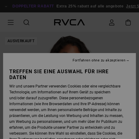
DIREKT
ZUR
DOPPELTER RABATT
Extra 25% rabatt auf alle angebote
Jetzt S
PRODUKTINFORMATION
SPRINGEN
AUSVERKAUFT
Fortfahren ohne zu akzeptieren
TREFFEN SIE EINE AUSWAHL FÜR IHRE
DATEN
Wir und unsere Partner verwenden Cookies oder eine vergleichbare
Technologie, um Informationen auf Ihrem Gerät zu speichern
und/oder darauf zuzugreifen. Diese personenbezogenen
Informationen (wie Ihre Browserdaten und Ihre IP-Adresse) können
verwendet werden, um Ihnen personalisierte Beiträge und Inhalte zu
präsentieren, um die Leistung von Werbung und Inhalten zu messen,
um Werbung zu personalisieren, und um mehr über ihr Publikum zu
erfahren, um die Produkte unserer Partner zu entwickeln und zu
verbessern. Sie können Ihre Wahl so einstellen, dass Sie Cookies, die