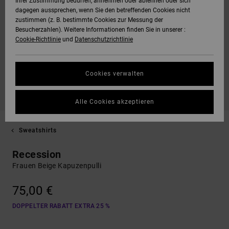
Ihrer Zustimmung bedürfen, annehmen oder ablehnen oder sich
dagegen aussprechen, wenn Sie den betreffenden Cookies nicht
zustimmen (z. B. bestimmte Cookies zur Messung der
Besucherzahlen). Weitere Informationen finden Sie in unserer :
Cookie-Richtlinie
und
Datenschutzrichtlinie
Cookies verwalten
Alle Cookies akzeptieren
Sweatshirts
Recession
Frauen Beige Kapuzenpulli
75,00 €
DOPPELTER RABATT EXTRA 25 %