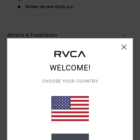
Wählen Sie eine Größe aus
Details & Funktionen
Frauen Beige Kapuzenpulli
Style
AVJSF00301
Farbcode
tfh0
WELCOME!
Funktionen
CHOOSE YOUR COUNTRY
Material:
French-Terry-Mischgewebe aus
Baumwolle und Polyester [350 g/m2]
Passform:
übergroße Passform
Kragen:
Kapuzenkragen
Ärmel:
Langärmlig
Taschen:
Kängurutaschen
Verschluss:
Pullover-Style